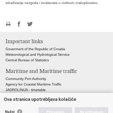
istraživanje nezgoda i incidenata u civilnom zrakoplovstvu.
Print
Share
Share
this
on
on
Important links
page
Facebook
Twitteru
Goverment of the Republic of Croatia
Meteorological and Hydrological Service
Central Bureau of Statistics
Maritime and Maritime traffic
Community Port Authority
Agency for Coastal Maritime Traffic
JADROLINIJA - timetable
Croatian Hydrographic Institute
Ova stranica upotrebljava kolačiće
Traffic and Transportation
Nužni
Prihvaćam
Ne prihvaćam