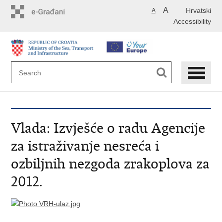
Skip
A
Hrvatski
A
to
Accessibility
main
content
Vlada: Izvješće o radu Agencije
za istraživanje nesreća i
ozbiljnih nezgoda zrakoplova za
2012.