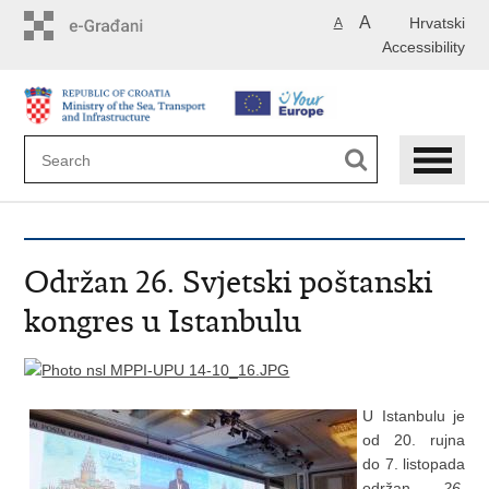
Skip
A
Hrvatski
A
to
Accessibility
main
content
Održan 26. Svjetski poštanski
kongres u Istanbulu
U Istanbulu je
od 20. rujna
do 7. listopada
održan
26.