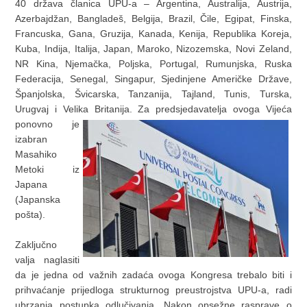
40 država članica UPU-a – Argentina, Australija, Austrija,
Azerbajdžan, Bangladeš, Belgija, Brazil, Čile, Egipat, Finska,
Francuska, Gana, Gruzija, Kanada, Kenija, Republika Koreja,
Kuba, Indija, Italija, Japan, Maroko, Nizozemska, Novi Zeland,
NR Kina, Njemačka, Poljska, Portugal, Rumunjska, Ruska
Federacija, Senegal, Singapur, Sjedinjene Američke Države,
Španjolska, Švicarska, Tanzanija, Tajland, Tunis, Turska,
Urugvaj i Velika Britanija. Za predsjedavatelja ovoga Vijeća
ponovno je
izabran
Masahiko
Metoki iz
Japana
(Japanska
pošta).
Zaključno
valja naglasiti
da je jedna od važnih zadaća ovoga Kongresa trebalo biti i
prihvaćanje prijedloga strukturnog preustrojstva UPU-a, radi
ubrzanja postupka odlučivanja. Nakon opsežne rasprave o