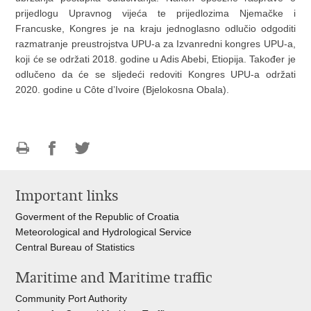
prijedlogu Upravnog vijeća te prijedlozima Njemačke i
Francuske, Kongres je na kraju jednoglasno odlučio odgoditi
razmatranje preustrojstva UPU-a za Izvanredni kongres UPU-a,
koji će se održati 2018. godine u Adis Abebi, Etiopija. Također je
odlučeno da će se sljedeći redoviti Kongres UPU-a održati
2020. godine u Côte dʼIvoire (Bjelokosna Obala).
Print
Share
Share
this
on
on
Important links
page
Facebook
Twitteru
Goverment of the Republic of Croatia
Meteorological and Hydrological Service
Central Bureau of Statistics
Maritime and Maritime traffic
Community Port Authority