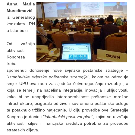
Anna Marija
Muselimović
iz Generalnog
konzulata RH
u Istanbulu.
Od važnijih
aktivnosti
Kongresa
treba
spomenuti donošenje nove svjetske poštanske strategije –
"
Istanbulske svjetske poštanske strategije
", kojom se određuje
smjer UPU-ova rada za sljedeće četverogodišnje razdoblje, a
koja se temelji na načelima integracije, inovacija i uključivosti,
kako bi se unaprijedila interoperabilnost poštanske mrežne
infrastrukture, osigurale održive i suvremene poštanske usluge
te potaknulo tržišno natjecanje. U cilju provedbe ove Strategije
Kongres je donio i "
Istanbulski poslovni plan
", kojim se utvrđuju
aktivnosti, ciljevi i financijska sredstva potrebna za provedbu
strateških ciljeva.