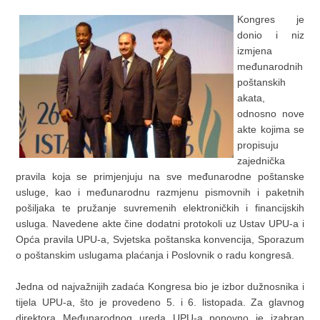
Kongres je
donio i niz
izmjena
međunarodnih
poštanskih
akata,
odnosno nove
akte kojima se
propisuju
zajednička
pravila koja se primjenjuju na sve međunarodne poštanske
usluge, kao i međunarodnu razmjenu pismovnih i paketnih
pošiljaka te pružanje suvremenih elektroničkih i financijskih
usluga. Navedene akte čine dodatni protokoli uz Ustav UPU-a i
Opća pravila UPU-a, Svjetska poštanska konvencija, Sporazum
o poštanskim uslugama plaćanja i Poslovnik o radu kongresā.
Jedna od najvažnijih zadaća Kongresa bio je izbor dužnosnika i
tijela UPU-a, što je provedeno 5. i 6. listopada. Za glavnog
direktora Međunarodnog ureda UPU-a ponovno je izabran