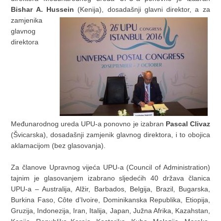
Bishar A. Hussein
(Kenija), dosadašnji glavni direktor, a za
zamjenika
glavnog
direktora
Međunarodnog ureda UPU-a ponovno je izabran
Pascal Clivaz
(Švicarska), dosadašnji zamjenik glavnog direktora, i to obojica
aklamacijom (bez glasovanja).
Za članove Upravnog vijeća UPU-a (Council of Administration)
tajnim je glasovanjem izabrano sljedećih 40 država članica
UPU-a – Australija, Alžir, Barbados, Belgija, Brazil, Bugarska,
Burkina Faso, Côte dʼIvoire, Dominikanska Republika, Etiopija,
Gruzija, Indonezija, Iran, Italija, Japan, Južna Afrika, Kazahstan,