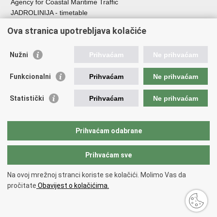
Agency for Coastal Maritime Traffic
JADROLINIJA - timetable
Croatian Hydrographic Institute
Ova stranica upotrebljava kolačiće
Traffic and Transportation
Nužni
Prihvaćam
Ne prihvaćam
Croatian Motorways
Croatian roads
Funkcionalni
Prihvaćam
Ne prihvaćam
Bus station Zagreb
Croatian post
Statistički
Prihvaćam
Ne prihvaćam
Craotian Railways Passenger Transport
Croatia Airlines
Zagreb International Airport - Franjo Tuđman
Prihvaćam odabrane
Prihvaćam sve
Back to top
Copyright © 2026 Ministarstvo mora, prometa i infrastrukture Republike
Na ovoj mrežnoj stranci koriste se kolačići. Molimo Vas da
Hrvatske.
Terms of use
pročitate
Obavijest o kolačićima.
Izjava o pristupačnosti
.