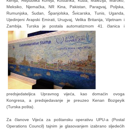
Kenija, Republika Koreja, Kostarika, Kuba, Malezija, Maroko,
Meksiko, Njemačka, NR Kina, Pakistan, Paragvaj, Poljska,
Rumunjska, Sudan, Španjolska, Švicarska, Tunis, Uganda,
Ujedinjeni Arapski Emirati, Urugvaj, Velika Britanija, Vijetnam i
Zambija. Turska je postala automatizmom 41. članica i
predsjedateljica Upravnog vijeća, kao domaćin ovoga
Kongresa, a predsjedavanje je preuzeo Kenan Bozgeyik
(Turska pošta).
Za članove Vijeća za poštansku operativu UPU-a (Postal
Operations Council) tajnim je glasovanjem izabrano sljedećih