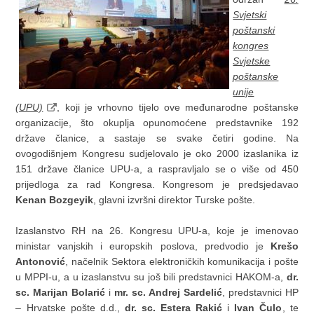
Svjetski
poštanski
kongres
Svjetske
poštanske
unije
(UPU)
, koji je vrhovno tijelo ove međunarodne poštanske
organizacije, što okuplja opunomoćene predstavnike 192
države članice, a sastaje se svake četiri godine. Na
ovogodišnjem Kongresu sudjelovalo je oko 2000 izaslanika iz
151 države članice UPU-a, a raspravljalo se o više od 450
prijedloga za rad Kongresa. Kongresom je predsjedavao
Kenan Bozgeyik
, glavni izvršni direktor Turske pošte.
Izaslanstvo RH na 26. Kongresu UPU-a, koje je imenovao
ministar vanjskih i europskih poslova, predvodio je
Krešo
Antonović
, načelnik Sektora elektroničkih komunikacija i pošte
u MPPI-u, a u izaslanstvu su još bili predstavnici HAKOM-a,
dr.
sc. Marijan Bolarić
i
mr. sc. Andrej Sardelić
, predstavnici HP
– Hrvatske pošte d.d.,
dr. sc. Estera Rakić
i
Ivan Čulo
, te