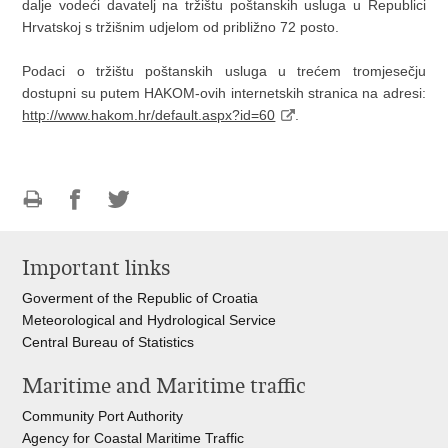
dalje vodeći davatelj na tržištu poštanskih usluga u Republici
Hrvatskoj s tržišnim udjelom od približno 72 posto.
Podaci o tržištu poštanskih usluga u trećem tromjesečju
dostupni su putem HAKOM-ovih internetskih stranica na adresi:
http://www.hakom.hr/default.aspx?id=60
.
Print
Share
Share
this
on
on
Important links
page
Facebook
Twitteru
Goverment of the Republic of Croatia
Meteorological and Hydrological Service
Central Bureau of Statistics
Maritime and Maritime traffic
Community Port Authority
Agency for Coastal Maritime Traffic