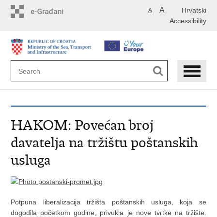
Skip
A
Hrvatski
A
to
Accessibility
main
content
HAKOM: Povećan broj
davatelja na tržištu poštanskih
usluga
Potpuna liberalizacija tržišta poštanskih usluga, koja se
dogodila početkom godine, privukla je nove tvrtke na tržište.