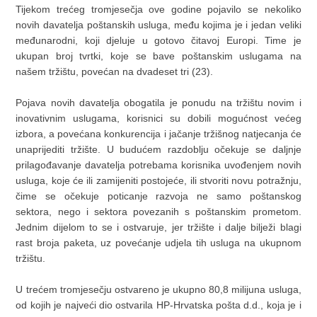
Tijekom trećeg tromjesečja ove godine pojavilo se nekoliko
novih davatelja poštanskih usluga, među kojima je i jedan veliki
međunarodni, koji djeluje u gotovo čitavoj Europi. Time je
ukupan broj tvrtki, koje se bave poštanskim uslugama na
našem tržištu, povećan na dvadeset tri (23).
Pojava novih davatelja obogatila je ponudu na tržištu novim i
inovativnim uslugama, korisnici su dobili mogućnost većeg
izbora, a povećana konkurencija i jačanje tržišnog natjecanja će
unaprijediti tržište. U budućem razdoblju očekuje se daljnje
prilagođavanje davatelja potrebama korisnika uvođenjem novih
usluga, koje će ili zamijeniti postojeće, ili stvoriti novu potražnju,
čime se očekuje poticanje razvoja ne samo poštanskog
sektora, nego i sektora povezanih s poštanskim prometom.
Jednim dijelom to se i ostvaruje, jer tržište i dalje bilježi blagi
rast broja paketa, uz povećanje udjela tih usluga na ukupnom
tržištu.
U trećem tromjesečju ostvareno je ukupno 80,8 milijuna usluga,
od kojih je najveći dio ostvarila HP-Hrvatska pošta d.d., koja je i