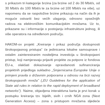
s prikazom tri kategorije brzina (za brzine od 2 do 30 Mbit/s, od
30 Mbit/s do 100 Mbit/s te za brzine od 100 Mbit/s na više), uz
napomenu da se raspoložive brzine prikazuju na način da ih je
moguće ostvariti bez većih ulaganja, odnosno opsežnijih
radova na elektroničkim komunikacijskim mrežama. Uz to,
prikazane su i informacije o postojanju infrastrukture jednog, ili
više operatora na određenom području.
HAKOM-ov projekt „Kreiranje i prikaz područja dostupnosti
širokopojasnog pristupa“ će jedinicama lokalne samouprave i
ostalim zainteresiranim nositeljima investicija u širokopojasni
pristup, koji namjeravaju prijaviti projekte za potpore iz fondova
EU-a, olakšati dokazivanje opravdanosti sufinanciranja
projektnih prijedloga sukladno
„Smjernicama Europske Unije o
primjeni pravila o državnim potporama u odnosu na brzi razvoj
širokopojasnih mreža" („EU Guidelines for the application of
State aid rules in relation to the rapid deployment of broadband
networks“)
. Naime, objavljena interaktivna karta je prvi korak u
postupku kreiranja tzv. bijelih, sivih i crnih NGA zona (Next
Generation Access) – zona s pristupom mrežama sljedeće