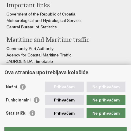
Important links
page
Facebook
Twitteru
Goverment of the Republic of Croatia
Meteorological and Hydrological Service
Central Bureau of Statistics
Maritime and Maritime traffic
Community Port Authority
Agency for Coastal Maritime Traffic
JADROLINIJA - timetable
Croatian Hydrographic Institute
Ova stranica upotrebljava kolačiće
Traffic and Transportation
Nužni
Prihvaćam
Ne prihvaćam
Croatian Motorways
Croatian roads
Funkcionalni
Prihvaćam
Ne prihvaćam
Bus station Zagreb
Croatian post
Statistički
Prihvaćam
Ne prihvaćam
Craotian Railways Passenger Transport
Croatia Airlines
Zagreb International Airport - Franjo Tuđman