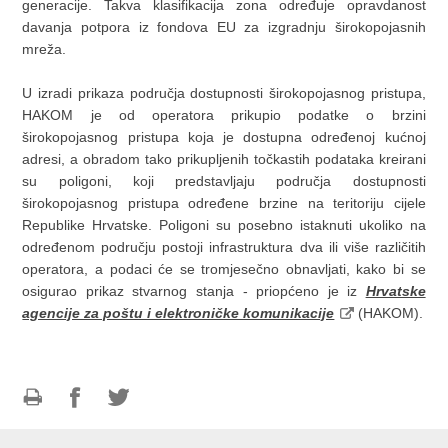
generacije. Takva klasifikacija zona određuje opravdanost
davanja potpora iz fondova EU za izgradnju širokopojasnih
mreža.
U izradi prikaza područja dostupnosti širokopojasnog pristupa,
HAKOM je od operatora prikupio podatke o brzini
širokopojasnog pristupa koja je dostupna određenoj kućnoj
adresi, a obradom tako prikupljenih točkastih podataka kreirani
su poligoni, koji predstavljaju područja dostupnosti
širokopojasnog pristupa određene brzine na teritoriju cijele
Republike Hrvatske. Poligoni su posebno istaknuti ukoliko na
određenom području postoji infrastruktura dva ili više različitih
operatora, a podaci će se tromjesečno obnavljati, kako bi se
osigurao prikaz stvarnog stanja - priopćeno je iz
Hrvatske
agencije za poštu i elektroničke komunikacije
(HAKOM).
Print
Share
Share
this
on
on