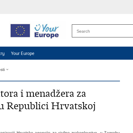
try
Your Europe
esti
ktora i menadžera za
 u Republici Hrvatskoj
anizaciji Hrvatske agencije za civilno zrakoplovstvo, u Zagrebu