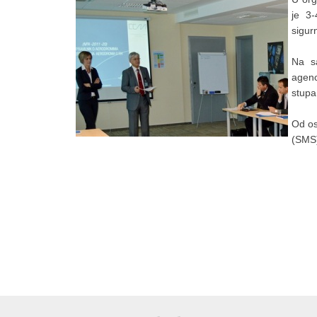
je 3-
sigur
Na sa
agenc
stupa
Od os
(SMS)