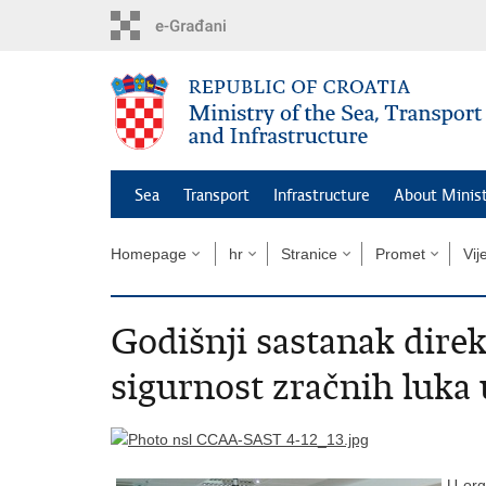
Skip
to
main
content
Sea
Transport
Infrastructure
About Minis
Homepage
hr
Stranice
Promet
Vij
Godišnji sastanak dire
sigurnost zračnih luka
U org