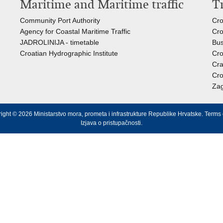
Maritime and Maritime traffic
T
Community Port Authority
Cro
Agency for Coastal Maritime Traffic
Cro
JADROLINIJA - timetable
Bus
Croatian Hydrographic Institute
Cro
Cra
Cro
Zag
ight © 2026 Ministarstvo mora, prometa i infrastrukture Republike Hrvatske.
Terms 
Izjava o pristupačnosti
.