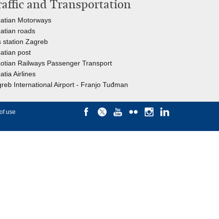
raffic and Transportation
atian Motorways
atian roads
 station Zagreb
atian post
otian Railways Passenger Transport
atia Airlines
reb International Airport - Franjo Tuđman
of use