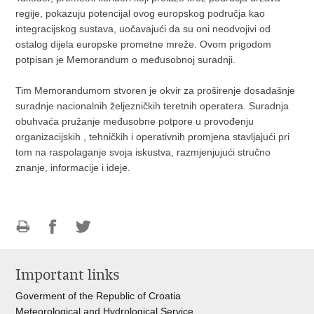
regije, pokazuju potencijal ovog europskog područja kao
integracijskog sustava, uočavajući da su oni neodvojivi od
ostalog dijela europske prometne mreže. Ovom prigodom
potpisan je Memorandum o međusobnoj suradnji.
Tim Memorandumom stvoren je okvir za proširenje dosadašnje
suradnje nacionalnih željezničkih teretnih operatera. Suradnja
obuhvaća pružanje međusobne potpore u provođenju
organizacijskih , tehničkih i operativnih promjena stavljajući pri
tom na raspolaganje svoja iskustva, razmjenjujući stručno
znanje, informacije i ideje.
Print
Share
Share
this
on
on
Important links
page
Facebook
Twitteru
Goverment of the Republic of Croatia
Meteorological and Hydrological Service