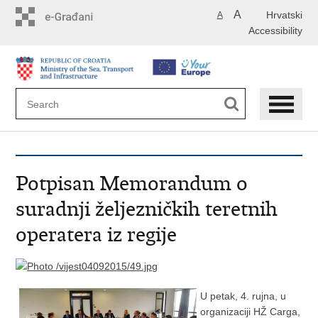
Skip
A
Hrvatski
A
to
Accessibility
main
content
Potpisan Memorandum o
suradnji željezničkih teretnih
operatera iz regije
U petak, 4. rujna, u
organizaciji HŽ Carga,