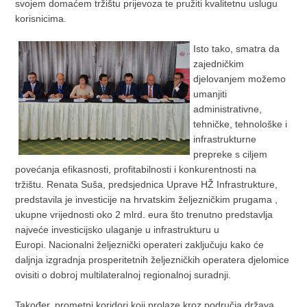
svojem domaćem tržištu prijevoza te pružiti kvalitetnu uslugu
korisnicima.
Isto tako, smatra da
zajedničkim
djelovanjem možemo
umanjiti
administrativne,
tehničke, tehnološke i
infrastrukturne
prepreke s ciljem
povećanja efikasnosti, profitabilnosti i konkurentnosti na
tržištu. Renata Suša, predsjednica Uprave HŽ Infrastrukture,
predstavila je investicije na hrvatskim željezničkim prugama ,
ukupne vrijednosti oko 2 mlrd. eura što trenutno predstavlja
najveće investicijsko ulaganje u infrastrukturu u
Europi. Nacionalni željeznički operateri zaključuju kako će
daljnja izgradnja prosperitetnih željezničkih operatera djelomice
ovisiti o dobroj multilateralnoj regionalnoj suradnji.
Također, prometni koridori koji prolaze kroz područja država