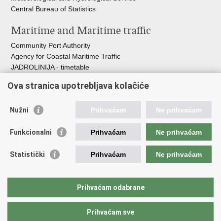
Central Bureau of Statistics
Maritime and Maritime traffic
Community Port Authority
Agency for Coastal Maritime Traffic
JADROLINIJA - timetable
Croatian Hydrographic Institute
Ova stranica upotrebljava kolačiće
Traffic and Transportation
Nužni
Prihvaćam
Ne prihvaćam
Croatian Motorways
Croatian roads
Funkcionalni
Prihvaćam
Ne prihvaćam
Bus station Zagreb
Croatian post
Statistički
Prihvaćam
Ne prihvaćam
Craotian Railways Passenger Transport
Croatia Airlines
Zagreb International Airport - Franjo Tuđman
Prihvaćam odabrane
Prihvaćam sve
Back to top