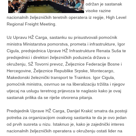
održan je sastanak
visoke razine
nacionalnih željezničkih teretnih operatera iz regije, High Level
Regional Freight Meeting.
Uz Upravu HŽ Carga, sastanku su prisustvovali pomoćnik
ministra Ministarstva pomorstva, prometa i infrastrukture, Igor
Cigula, predsjednica Uprave HŽ Infrastrukture Renata Suša te
predsjednici i direktori željezničkih poduzeća država u
okruženju, SŽ Tovorni prevoz, Željeznice Federacije Bosne i
Hercegovine, Željeznice Republike Srpske, Montecargo,
Makedonski železnički transport te Trainkos. Igor Cigula,
pomoćnik ministra, osvrnuo se na liberalizaciju tržišta i njegov
utjecaj na uslugu teretnog prijevoza te naglasio kako je ovaj
sastanak prilika da se riješe otvorena pitanja.
Predsjednik Uprave HŽ Carga, Danijel Krakić smatra da postoji
potreba za organizacijom ovakvog sastanka te da je ovo jedan
od prvih susreta u nizu. Istaknuo je, kako je zajednički interes
nacionalnih željezničkih operatera u okruženju ostati lider na