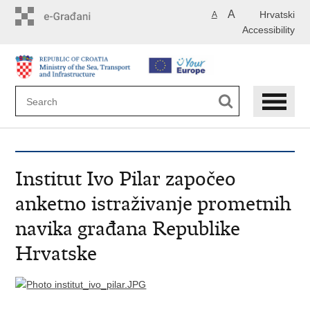
Skip
A
Hrvatski
A
to
Accessibility
main
content
Institut Ivo Pilar započeo
anketno istraživanje prometnih
navika građana Republike
Hrvatske