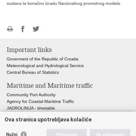
sustava te konačno izradu Nacionalnog prometnog modela.
Print
Share
Share
this
on
on
Important links
page
Facebook
Twitteru
Goverment of the Republic of Croatia
Meteorological and Hydrological Service
Central Bureau of Statistics
Maritime and Maritime traffic
Community Port Authority
Agency for Coastal Maritime Traffic
JADROLINIJA - timetable
Croatian Hydrographic Institute
Ova stranica upotrebljava kolačiće
Traffic and Transportation
Nužni
Prihvaćam
Ne prihvaćam