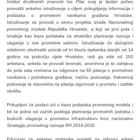
Institut društvenih znanosti Ivo Pilar ovaj je tjedan počeo
provoditi anketno istraživanje s ciljem prikupljanja informacija i
podataka o prometnim navikama građana Hrvatske.
Istraživanje se provodi u okviru projekta izrade
Nacionalnog
prometnog modela Republike Hrvatske
, a koji se prvi puta i
izrađuje kao baza podataka za strateško planiranje razvoja i
ulaganja u sve prometne sektore. Istraživanje će slučajnim
odabirom obuhvatiti uzorak od tri tisuće ispitanika starijih od 14
godina na području cijele Hrvatske, radi ga više od 150
anketara, anketa se provodi terenski, anonimna je te zahtjeva
do pola sata vremena za odgovore na 60 pitanja o prometnim
navikama i potrebama građana, načinu putovanja, frekvenciji
putovanja te stavovima na pitanja sigurnosti u prometu i zaštite
okoliša.
Prikupljeni će podaci ući u bazu podataka prometnog modela i
bit će jedna od važnih podloga planiranja prometnih potreba i
budućih ulaganja u prometnu infrastrukturu kroz nacionalnu
Strategiju prometnog razvoja RH 2014-2030
.
Educirani će anketari ispitanike posjetiti na njihovoj adresi