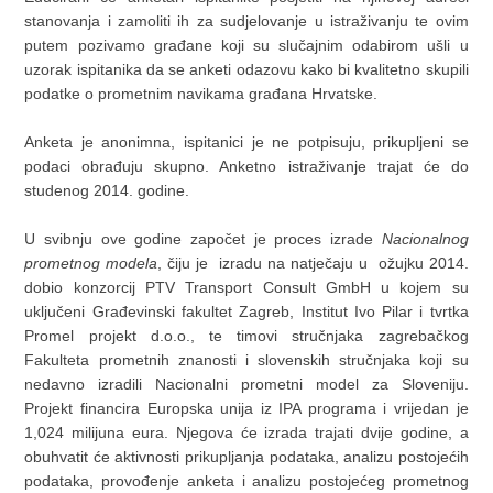
stanovanja i zamoliti ih za sudjelovanje u istraživanju te ovim
putem pozivamo građane koji su slučajnim odabirom ušli u
uzorak ispitanika da se anketi odazovu kako bi kvalitetno skupili
podatke o prometnim navikama građana Hrvatske.
Anketa je anonimna, ispitanici je ne potpisuju, prikupljeni se
podaci obrađuju skupno. Anketno istraživanje trajat će do
studenog 2014. godine.
U svibnju ove godine započet je proces izrade
Nacionalnog
prometnog modela
, čiju je izradu na natječaju u ožujku 2014.
dobio konzorcij PTV Transport Consult GmbH u kojem su
uključeni Građevinski fakultet Zagreb, Institut Ivo Pilar i tvrtka
Promel projekt d.o.o., te timovi stručnjaka zagrebačkog
Fakulteta prometnih znanosti i slovenskih stručnjaka koji su
nedavno izradili Nacionalni prometni model za Sloveniju.
Projekt financira Europska unija iz IPA programa i vrijedan je
1,024 milijuna eura. Njegova će izrada trajati dvije godine, a
obuhvatit će aktivnosti prikupljanja podataka, analizu postojećih
podataka, provođenje anketa i analizu postojećeg prometnog