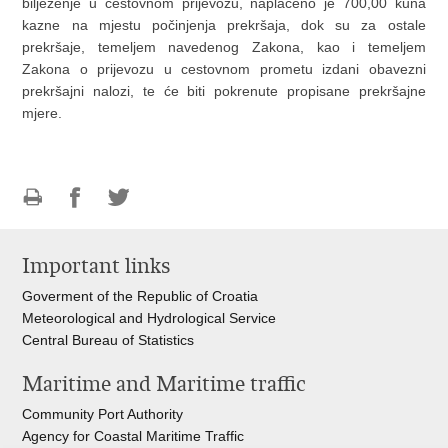
bilježenje u cestovnom prijevozu, naplaćeno je 700,00 kuna
kazne na mjestu počinjenja prekršaja, dok su za ostale
prekršaje, temeljem navedenog Zakona, kao i temeljem
Zakona o prijevozu u cestovnom prometu izdani obavezni
prekršajni nalozi, te će biti pokrenute propisane prekršajne
mjere.
Print
Share
Share
this
on
on
Important links
page
Facebook
Twitteru
Goverment of the Republic of Croatia
Meteorological and Hydrological Service
Central Bureau of Statistics
Maritime and Maritime traffic
Community Port Authority
Agency for Coastal Maritime Traffic