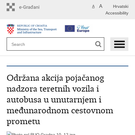
Skip
A
Hrvatski
A
to
Accessibility
main
content
Održana akcija pojačanog
nadzora teretnih vozila i
autobusa u unutarnjem i
međunarodnom cestovnom
prometu