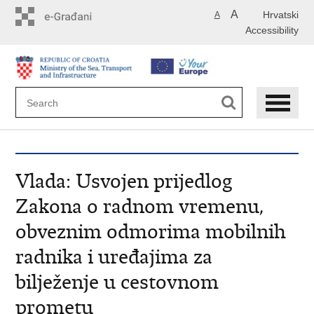
Skip
A
Hrvatski
A
to
Accessibility
main
content
Vlada: Usvojen prijedlog
Zakona o radnom vremenu,
obveznim odmorima mobilnih
radnika i uređajima za
bilježenje u cestovnom
prometu