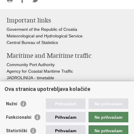
Print
Share
Share
this
on
on
Important links
page
Facebook
Twitteru
Goverment of the Republic of Croatia
Meteorological and Hydrological Service
Central Bureau of Statistics
Maritime and Maritime traffic
Community Port Authority
Agency for Coastal Maritime Traffic
JADROLINIJA - timetable
Croatian Hydrographic Institute
Ova stranica upotrebljava kolačiće
Traffic and Transportation
Nužni
Prihvaćam
Ne prihvaćam
Croatian Motorways
Croatian roads
Funkcionalni
Prihvaćam
Ne prihvaćam
Bus station Zagreb
Croatian post
Statistički
Prihvaćam
Ne prihvaćam
Craotian Railways Passenger Transport