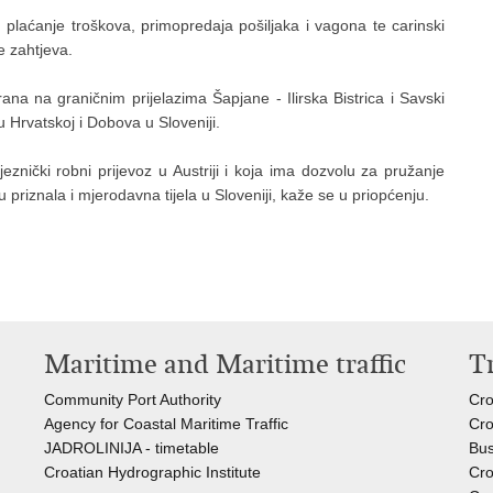
plaćanje troškova, primopredaja pošiljaka i vagona te carinski
e zahtjeva.
ana na graničnim prijelazima Šapjane - Ilirska Bistrica i Savski
 Hrvatskoj i Dobova u Sloveniji.
ljeznički robni prijevoz u Austriji i koja ima dozvolu za pružanje
riznala i mjerodavna tijela u Sloveniji, kaže se u priopćenju.
Maritime and Maritime traffic
T
Community Port Authority
Cro
Agency for Coastal Maritime Traffic
Cro
JADROLINIJA - timetable
Bus
Croatian Hydrographic Institute
Cro