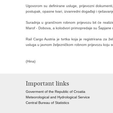
Ugovorom su definirane usluge, prijevozni dokumenti, 
postupak, opasne tvari, izvanredni događaji i rješavanj
Suradnja u graničnom robnom prijevozu bit će realizir
Marof - Dobova, a kolodvori primopredaje su Šapjane u
Rail Cargo Austria je tvrtka koja je registrirana za že
usluga u javnom željezničkom robnom prijevozu koju su p
(Hina)
Important links
Goverment of the Republic of Croatia
Meteorological and Hydrological Service
Central Bureau of Statistics