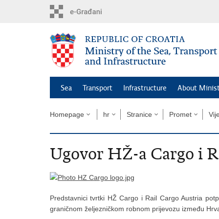
Skip
to
main
content
Sea
Transport
Infrastructure
About Minis
Homepage
hr
Stranice
Promet
Vij
Ugovor HŽ-a Cargo i Ra
Predstavnici tvrtki HŽ Cargo i Rail Cargo Austria potp
graničnom željezničkom robnom prijevozu između Hrvats