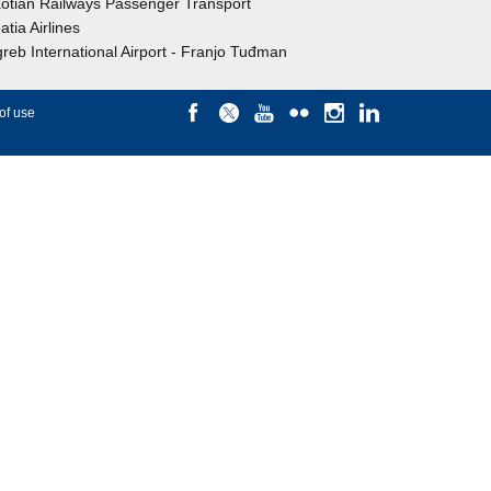
otian Railways Passenger Transport
atia Airlines
reb International Airport - Franjo Tuđman
of use