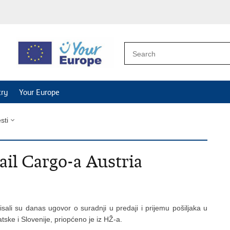
try
Your Europe
esti
il Cargo-a Austria
isali su danas ugovor o suradnji u predaji i prijemu pošiljaka u
ke i Slovenije, priopćeno je iz HŽ-a.