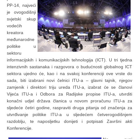
PP-14, najveći
je ovogodišnji
svjetski skup
vodećih
kreatora
međunarodne
politike u
sektoru
informacijskih i komunikacijskih tehnologija (ICT). U tri tjedna
intenzivnih sastanaka i razgovora o budućnosti globalnog ICT
sektora ujedno će, kao i na svakoj konferenciji ove vrste do
sada, biti izabrani novi čelnici ITU-a – glavni tajnik, njegov
zamjenik i direktori triju ureda ITU-a, izabrat će se članovi
Vijeća ITU-a i Odbora za Radijske propise ITU-a, utvrditi
konačni udjel država članica u novom proračunu ITU-a za
sljedeće četiri godine, raspraviti druga pitanja od značenja za
utvrđivanje politike ITU-a u sljedećem četverogodišnjem
razdoblju, te naposljetku donijeti i potpisati Završni akti
Konferencije.