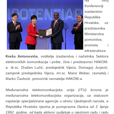
Na ovoj
Konferenciji
izaslanstvo
Republike
Hrvatske, uz
predstavnika
Ministarstva
pomorstva,
prometa i
infrastrukture
Krešu Antonovića
, voditelja izaslanstva i načelnika Sektora
elektroničkih komunikacija i pošte, čine i predstavnici HAKOM-
a: dr.sc. Dražen Lučić, predsjednik Vijeća, Domagoj Jurjević,
zamjenik predsjednika Vijeća, mr.sc. Mario Weber, ravnatelj i
Marko Čavlović, pomoćnik ravnatelja HAKOM-a.
Međunarodna telekomunikacijska unija (ITU) krovna je
međunarodna telekomunikacijska organizacija, sa statusom
najstarije specijalizirane agencije u okviru Ujedinjenih naroda, a
Republika Hrvatska njezina je punopravna članica od 3. lipnja
1992. godine, od kada aktivno sudjeluje u njezinom radu i radu