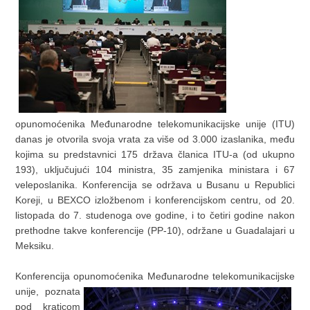
opunomoćenika Međunarodne telekomunikacijske unije (ITU)
danas je otvorila svoja vrata za više od 3.000 izaslanika, među
kojima su predstavnici 175 država članica ITU-a (od ukupno
193), uključujući 104 ministra, 35 zamjenika ministara i 67
veleposlanika. Konferencija se održava u Busanu u Republici
Koreji, u BEXCO izložbenom i konferencijskom centru, od 20.
listopada do 7. studenoga ove godine, i to četiri godine nakon
prethodne takve konferencije (PP-10), održane u Guadalajari u
Meksiku.
Konferencija opunomoćenika Međunarodne telekomunikacijske
unije,
poznata
pod kraticom