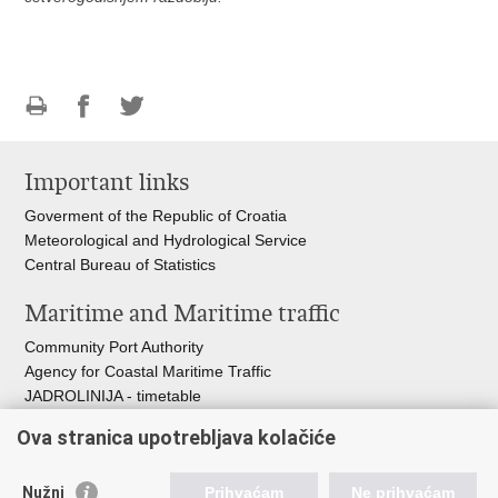
Print
Share
Share
this
on
on
Important links
page
Facebook
Twitteru
Goverment of the Republic of Croatia
Meteorological and Hydrological Service
Central Bureau of Statistics
Maritime and Maritime traffic
Community Port Authority
Agency for Coastal Maritime Traffic
JADROLINIJA - timetable
Croatian Hydrographic Institute
Ova stranica upotrebljava kolačiće
Traffic and Transportation
Nužni
Prihvaćam
Ne prihvaćam