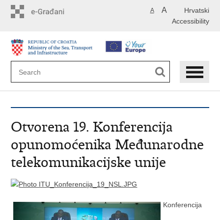
Skip
A
Hrvatski
A
to
Accessibility
main
content
Otvorena 19. Konferencija
opunomoćenika Međunarodne
telekomunikacijske unije
Konferencija