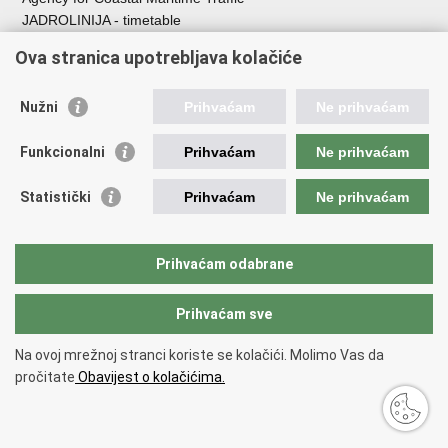
JADROLINIJA - timetable
Croatian Hydrographic Institute
Ova stranica upotrebljava kolačiće
Traffic and Transportation
Nužni
Prihvaćam
Ne prihvaćam
Croatian Motorways
Croatian roads
Funkcionalni
Prihvaćam
Ne prihvaćam
Bus station Zagreb
Croatian post
Statistički
Prihvaćam
Ne prihvaćam
Craotian Railways Passenger Transport
Croatia Airlines
Zagreb International Airport - Franjo Tuđman
Prihvaćam odabrane
Prihvaćam sve
Back to top
Copyright © 2026 Ministarstvo mora, prometa i infrastrukture Republike
Na ovoj mrežnoj stranci koriste se kolačići. Molimo Vas da
Hrvatske.
Terms of use
pročitate
Obavijest o kolačićima.
Izjava o pristupačnosti
.