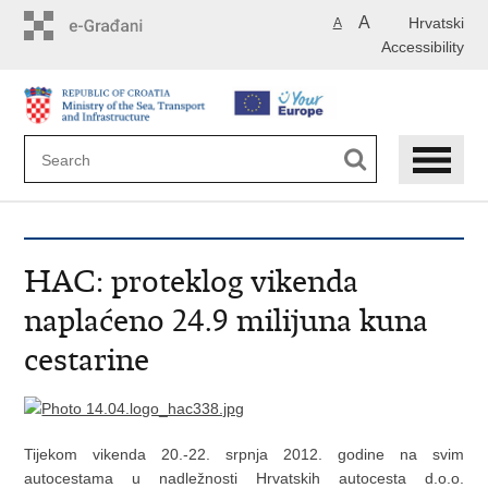
Skip
A
Hrvatski
A
to
Accessibility
main
content
HAC: proteklog vikenda
naplaćeno 24.9 milijuna kuna
cestarine
Tijekom vikenda 20.-22. srpnja 2012. godine na svim
autocestama u nadležnosti Hrvatskih autocesta d.o.o.