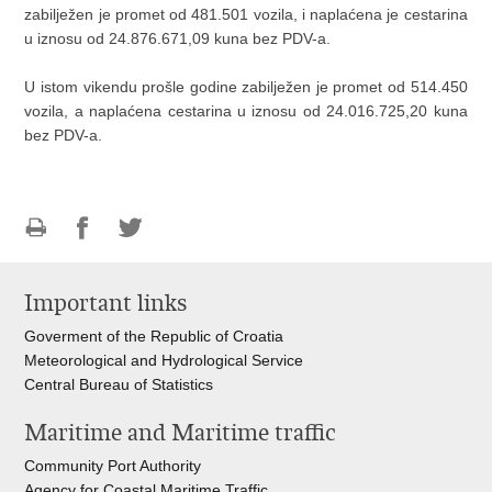
zabilježen je promet od 481.501 vozila, i naplaćena je cestarina
u iznosu od 24.876.671,09 kuna bez PDV-a.
U istom vikendu prošle godine zabilježen je promet od 514.450
vozila, a naplaćena cestarina u iznosu od 24.016.725,20 kuna
bez PDV-a.
Print
Share
Share
this
on
on
Important links
page
Facebook
Twitteru
Goverment of the Republic of Croatia
Meteorological and Hydrological Service
Central Bureau of Statistics
Maritime and Maritime traffic
Community Port Authority
Agency for Coastal Maritime Traffic