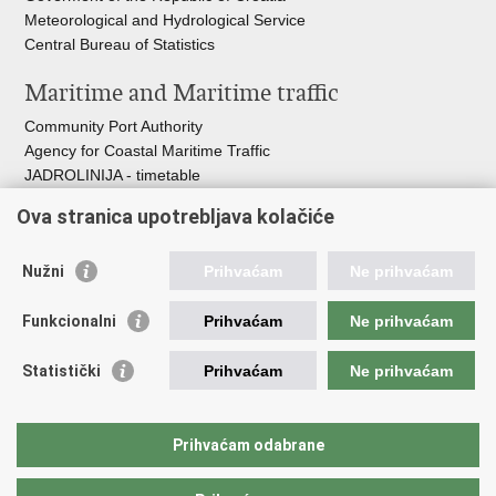
Meteorological and Hydrological Service
Central Bureau of Statistics
Maritime and Maritime traffic
Community Port Authority
Agency for Coastal Maritime Traffic
JADROLINIJA - timetable
Croatian Hydrographic Institute
Ova stranica upotrebljava kolačiće
Traffic and Transportation
Nužni
Prihvaćam
Ne prihvaćam
Croatian Motorways
Croatian roads
Funkcionalni
Prihvaćam
Ne prihvaćam
Bus station Zagreb
Croatian post
Statistički
Prihvaćam
Ne prihvaćam
Craotian Railways Passenger Transport
Croatia Airlines
Zagreb International Airport - Franjo Tuđman
Prihvaćam odabrane