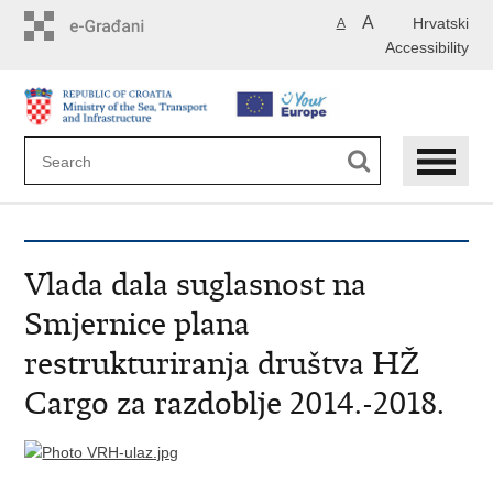
Skip
A
Hrvatski
A
to
Accessibility
main
content
Vlada dala suglasnost na
Smjernice plana
restrukturiranja društva HŽ
Cargo za razdoblje 2014.-2018.