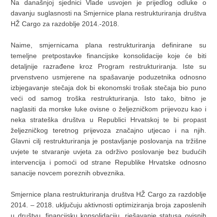
Na današnjoj sjednici Vlade usvojen je prijedlog odluke o
davanju suglasnosti na Smjernice plana restrukturiranja društva
HŽ Cargo za razdoblje 2014.-2018.
Naime, smjernicama plana restrukturiranja definirane su
temeljne pretpostavke financijske konsolidacije koje će biti
detaljnije razrađene kroz Program restrukturiranja. Iste su
prvenstveno usmjerene na spašavanje poduzetnika odnosno
izbjegavanje stečaja dok bi ekonomski trošak stečaja bio puno
veći od samog troška restrukturiranja. Isto tako, bitno je
naglasiti da morske luke ovisne o željezničkom prijevozu kao i
neka strateška društva u Republici Hrvatskoj te bi propast
željezničkog teretnog prijevoza značajno utjecao i na njih.
Glavni cilj restrukturiranja je postavljanje poslovanja na tržišne
uvjete te stvaranje uvjeta za održivo poslovanje bez budućih
intervencija i pomoći od strane Republike Hrvatske odnosno
sanacije novcem poreznih obveznika.
Smjernice plana restrukturiranja društva HŽ Cargo za razdoblje
2014. – 2018. uključuju aktivnosti optimiziranja broja zaposlenih
u društvu, financijsku konsolidaciju, rješavanje statusa ovisnih