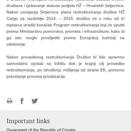
društava i rješavanje statusa podjele HŽ – Hrvatskih željeznica.
Nakon usvajanja Smjernica plana restrukturiranja društva HŽ
Cargo za razdoblje 2014. – 2018. društvo će u roku od tri
mjeseca izraditi konačan Program restrukturiranja koji će uputiti
prema Ministarstvu pomorstva, prometa i infrastrukture, kako bi
ga isto moglo proslijediti prema Europskoj komisiji na
odobrenje.
Nakon provedenog restrukturiranja Društvo bi bilo spremno
samostalno opstati na tržištu dok je krajnji cilj provedbe
restrukturiranja, po ishođenju mišljenja od strane EK, ponovno
pokretanje procesa privatizacije.
Print
Share
Share
this
on
on
Important links
page
Facebook
Twitteru
Goverment of the Republic of Croatia