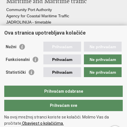
Maritime and Maritime traffic
Community Port Authority
Agency for Coastal Maritime Traffic
JADROLINIJA - timetable
Croatian Hydrographic Institute
Ova stranica upotrebljava kolačiće
Traffic and Transportation
Nužni
Prihvaćam
Ne prihvaćam
Croatian Motorways
Croatian roads
Funkcionalni
Prihvaćam
Ne prihvaćam
Bus station Zagreb
Croatian post
Statistički
Prihvaćam
Ne prihvaćam
Craotian Railways Passenger Transport
Croatia Airlines
Zagreb International Airport - Franjo Tuđman
Prihvaćam odabrane
Prihvaćam sve
Back to top
Copyright © 2026 Ministarstvo mora, prometa i infrastrukture Republike
Na ovoj mrežnoj stranci koriste se kolačići. Molimo Vas da
Hrvatske.
Terms of use
pročitate
Obavijest o kolačićima.
Izjava o pristupačnosti
.