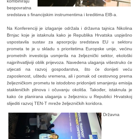
kombiniraju
bespovratna
sredstava s financijskim instrumentima i kreditima EIB-a.
Na Konferenciji je izlaganje održala i državna tajnica Nikolina
Brnjac koje je istaknula kako je Republika Hrvatska uspješno
uspostavila sustav za apsorpciju sredstava EU u sektoru
prometa te je u skladu s prioritetima Europske unije, većinu
prometnih investicija usmjerila na željeznički sektor, ekološki
najprihvatljiviji oblik prijevoza. Navedena ulaganja višestruko će
utjecati na razvoj gospodarstva, što će donijeti veću
zaposlenost, uštedu vremena, ali i pomak od cestovnog prema
željezničkom prometu te istodobno pridonijeti smanjenju emisija
stakleničkih plinova i očuvanju okoliša. Također, istaknula je
kako će planirana ulaganja u željeznicu u Republici Hrvatskoj
slijediti razvoj TEN-T mreže željezničkih koridora.
Državna