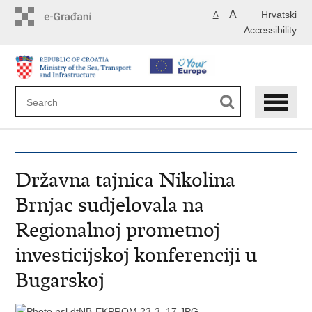
Skip
A
Hrvatski
A
to
Accessibility
main
content
Državna tajnica Nikolina
Brnjac sudjelovala na
Regionalnoj prometnoj
investicijskoj konferenciji u
Bugarskoj