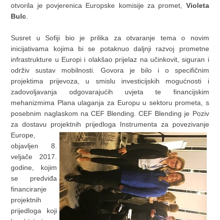
otvorila je povjerenica Europske komisije za promet,
Violeta
Bulc
.
Susret u Sofiji bio je prilika za otvaranje tema o novim
inicijativama kojima bi se potaknuo daljnji razvoj prometne
infrastrukture u Europi i olakšao prijelaz na učinkovit, siguran i
održiv sustav mobilnosti. Govora je bilo i o specifičnim
projektima prijevoza, u smislu investicijskih mogućnosti i
zadovoljavanja odgovarajućih uvjeta te financijskim
mehanizmima Plana ulaganja za Europu u sektoru prometa, s
posebnim naglaskom na CEF Blending. CEF Blending je Poziv
za dostavu projektnih prijedloga Instrumenta za povezivanje
Europe,
objavljen 8.
veljače 2017.
godine, kojim
se predviđa
financiranje
projektnih
prijedloga koji