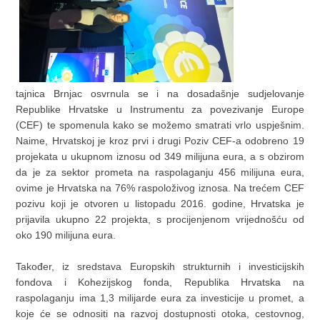
tajnica Brnjac osvrnula se i na dosadašnje sudjelovanje
Republike Hrvatske u Instrumentu za povezivanje Europe
(CEF) te spomenula kako se možemo smatrati vrlo uspješnim.
Naime, Hrvatskoj je kroz prvi i drugi Poziv CEF-a odobreno 19
projekata u ukupnom iznosu od 349 milijuna eura, a s obzirom
da je za sektor prometa na raspolaganju 456 milijuna eura,
ovime je Hrvatska na 76% raspoloživog iznosa. Na trećem CEF
pozivu koji je otvoren u listopadu 2016. godine, Hrvatska je
prijavila ukupno 22 projekta, s procijenjenom vrijednošću od
oko 190 milijuna eura.
Također, iz sredstava Europskih strukturnih i investicijskih
fondova i Kohezijskog fonda, Republika Hrvatska na
raspolaganju ima 1,3 milijarde eura za investicije u promet, a
koje će se odnositi na razvoj dostupnosti otoka, cestovnog,