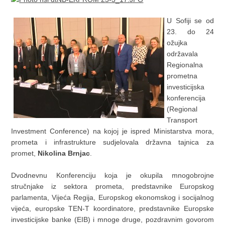
U Sofiji se od
23. do 24
ožujka
održavala
Regionalna
prometna
investicijska
konferencija
(Regional
Transport
Investment Conference) na kojoj je ispred Ministarstva mora,
prometa i infrastrukture sudjelovala državna tajnica za
promet,
Nikolina Brnjac
.
Dvodnevnu Konferenciju koja je okupila mnogobrojne
stručnjake iz sektora prometa, predstavnike Europskog
parlamenta, Vijeća Regija, Europskog ekonomskog i socijalnog
vijeća, europske TEN-T koordinatore, predstavnike Europske
investicijske banke (EIB) i mnoge druge, pozdravnim govorom