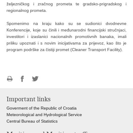
željezničkog i zračnog prometa te gradsko-prigradskog i
regionalnog prometa.
Spomenimo na kraju kako su se sudionici dvodnevne
Konferencije, koje su činili i međunarodni financijski stručnjaci,
investitori i izaslanici nacionalnih promotivnih banaka, imali
priliku upoznati i s novim inicijativama za prijevoz, kao što je
program podrške za čistiji promet (Cleaner Transport Facility).
Print
Share
Share
this
on
on
Important links
page
Facebook
Twitteru
Goverment of the Republic of Croatia
Meteorological and Hydrological Service
Central Bureau of Statistics