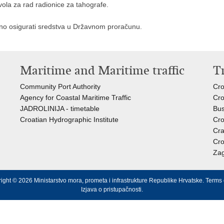
zvola za rad radionice za tahografe.
no osigurati sredstva u Državnom proračunu.
Maritime and Maritime traffic
T
Community Port Authority
Cro
Agency for Coastal Maritime Traffic
Cro
JADROLINIJA - timetable
Bus
Croatian Hydrographic Institute
Cro
Cra
Cro
Zag
ight © 2026 Ministarstvo mora, prometa i infrastrukture Republike Hrvatske.
Terms 
Izjava o pristupačnosti
.