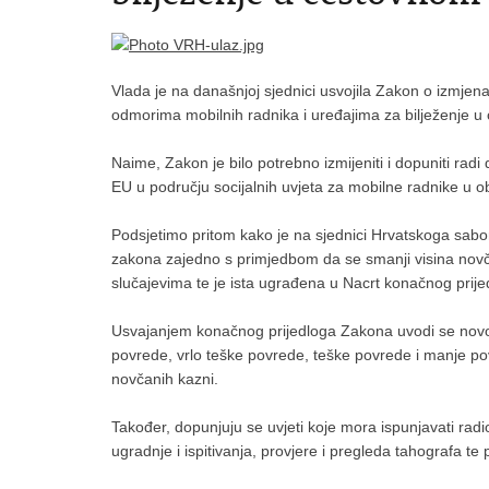
Vlada je na današnjoj sjednici usvojila Zakon o izm
odmorima mobilnih radnika i uređajima za bilježenje u
Naime, Zakon je bilo potrebno izmijeniti i dopuniti ra
EU u području socijalnih uvjeta za mobilne radnike u o
Podsjetimo pritom kako je na sjednici Hrvatskoga sabor
zakona zajedno s primjedbom da se smanji visina nov
slučajevima te je ista ugrađena u Nacrt konačnog pri
Usvajanjem konačnog prijedloga Zakona uvodi se novo 
povrede, vrlo teške povrede, teške povrede i manje pov
novčanih kazni.
Također, dopunjuju se uvjeti koje mora ispunjavati rad
ugradnje i ispitivanja, provjere i pregleda tahografa t