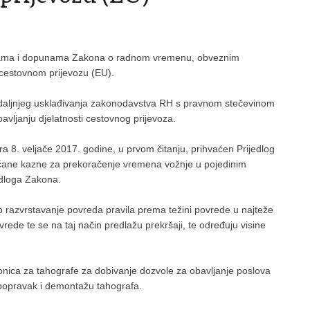
jenama i dopunama Zakona o radnom vremenu, obveznim
 cestovnom prijevozu (EU).
di daljnjeg usklađivanja zakonodavstva RH s pravnom stečevinom
bavljanju djelatnosti cestovnog prijevoza.
a 8. veljače 2017. godine, u prvom čitanju, prihvaćen Prijedlog
čane kazne za prekoračenje vremena vožnje u pojedinim
jedloga Zakona.
razvrstavanje povreda pravila prema težini povrede u najteže
rede te se na taj način predlažu prekršaji, te određuju visine
ionica za tahografe za dobivanje dozvole za obavljanje poslova
e popravak i demontažu tahografa.