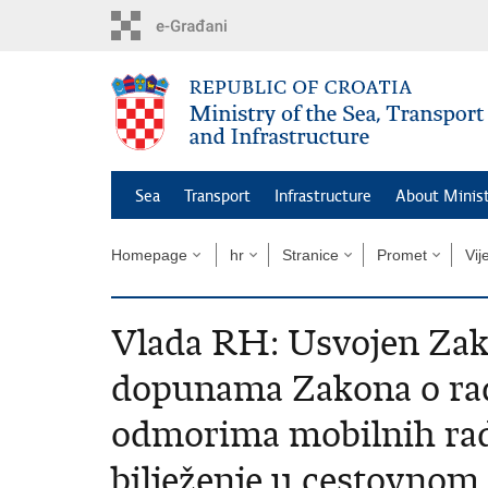
Skip
to
main
content
Sea
Transport
Infrastructure
About Minis
Homepage
hr
Stranice
Promet
Vij
Vlada RH: Usvojen Zak
dopunama Zakona o r
odmorima mobilnih rad
bilježenje u cestovnom