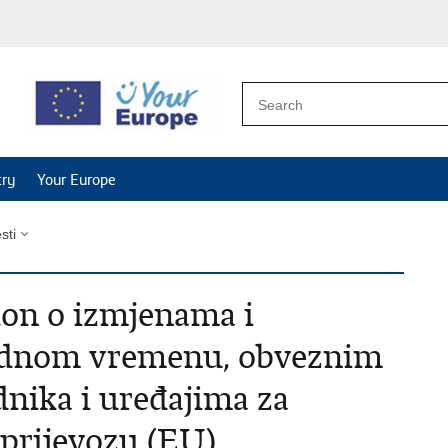
try
Your Europe
esti
on o izmjenama i
adnom vremenu, obveznim
nika i uređajima za
 prijevozu (EU)