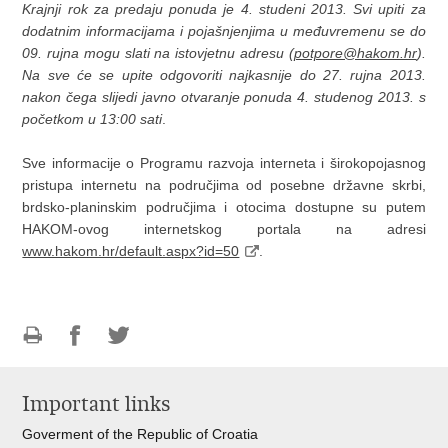
Krajnji rok za predaju ponuda je 4. studeni 2013. Svi upiti za
dodatnim informacijama i pojašnjenjima u međuvremenu se do
09. rujna mogu slati na istovjetnu adresu (
potpore@hakom.hr
).
Na sve će se upite odgovoriti najkasnije do 27. rujna 2013.
nakon čega slijedi javno otvaranje ponuda 4. studenog 2013. s
početkom u 13:00 sati
.
Sve informacije o Programu razvoja interneta i širokopojasnog
pristupa internetu na područjima od posebne državne skrbi,
brdsko-planinskim područjima i otocima dostupne su putem
HAKOM-ovog internetskog portala na adresi
www.hakom.hr/default.aspx?id=50
.
Print
Share
Share
this
on
on
Important links
page
Facebook
Twitteru
Goverment of the Republic of Croatia