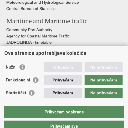
Meteorological and Hydrological Service
Central Bureau of Statistics
Maritime and Maritime traffic
Community Port Authority
Agency for Coastal Maritime Traffic
JADROLINIJA - timetable
Croatian Hydrographic Institute
Ova stranica upotrebljava kolačiće
Traffic and Transportation
Nužni
Prihvaćam
Ne prihvaćam
Croatian Motorways
Croatian roads
Funkcionalni
Prihvaćam
Ne prihvaćam
Bus station Zagreb
Croatian post
Statistički
Prihvaćam
Ne prihvaćam
Craotian Railways Passenger Transport
Croatia Airlines
Zagreb International Airport - Franjo Tuđman
Prihvaćam odabrane
Prihvaćam sve