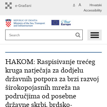
Skip
A
Hrvatski
A
to
Accessibility
main
content
HAKOM: Raspisivanje trećeg
kruga natječaja za dodjelu
državnih potpora za brzi razvoj
širokopojasnih mreža na
područjima od posebne
državne skrbi, brdsko-