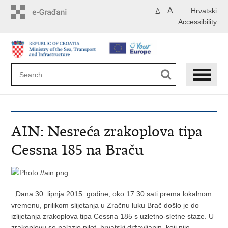
Skip
A
Hrvatski
A
to
Accessibility
main
content
AIN: Nesreća zrakoplova tipa
Cessna 185 na Braču
„Dana 30. lipnja 2015. godine, oko 17:30 sati prema lokalnom
vremenu, prilikom slijetanja u Zračnu luku Brač došlo je do
izlijetanja zrakoplova tipa Cessna 185 s uzletno-sletne staze. U
zrakoplovu se nalazio pilot, hrvatski državljanin, koji nije