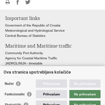
Print
Share
Share
this
on
on
Important links
page
Facebook
Twitteru
Goverment of the Republic of Croatia
Meteorological and Hydrological Service
Central Bureau of Statistics
Maritime and Maritime traffic
Community Port Authority
Agency for Coastal Maritime Traffic
JADROLINIJA - timetable
Croatian Hydrographic Institute
Ova stranica upotrebljava kolačiće
Traffic and Transportation
Nužni
Prihvaćam
Ne prihvaćam
Croatian Motorways
Croatian roads
Funkcionalni
Prihvaćam
Ne prihvaćam
Bus station Zagreb
Croatian post
Statistički
Prihvaćam
Ne prihvaćam