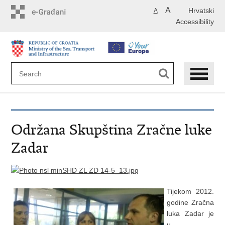
Skip
A
Hrvatski
A
to
Accessibility
main
content
Održana Skupština Zračne luke
Zadar
Tijekom 2012.
godine Zračna
luka Zadar je
u