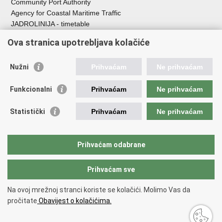
Community Port Authority
Agency for Coastal Maritime Traffic
JADROLINIJA - timetable
Croatian Hydrographic Institute
Ova stranica upotrebljava kolačiće
Traffic and Transportation
Nužni
Prihvaćam
Ne prihvaćam
Croatian Motorways
Croatian roads
Funkcionalni
Prihvaćam
Ne prihvaćam
Bus station Zagreb
Croatian post
Statistički
Prihvaćam
Ne prihvaćam
Craotian Railways Passenger Transport
Croatia Airlines
Zagreb International Airport - Franjo Tuđman
Prihvaćam odabrane
Prihvaćam sve
Back to top
Copyright © 2026 Ministarstvo mora, prometa i infrastrukture Republike
Na ovoj mrežnoj stranci koriste se kolačići. Molimo Vas da
Hrvatske.
Terms of use
pročitate
Obavijest o kolačićima.
Izjava o pristupačnosti
.