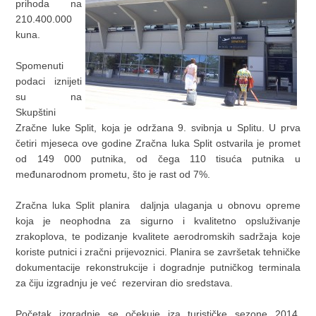
prihoda na
210.400.000
kuna.
Spomenuti
podaci iznijeti
su na
Skupštini
Zračne luke Split, koja je održana 9. svibnja u Splitu. U prva
četiri mjeseca ove godine Zračna luka Split ostvarila je promet
od 149 000 putnika, od čega 110 tisuća putnika u
međunarodnom prometu, što je rast od 7%.
Zračna luka Split planira daljnja ulaganja u obnovu opreme
koja je neophodna za sigurno i kvalitetno opsluživanje
zrakoplova, te podizanje kvalitete aerodromskih sadržaja koje
koriste putnici i zračni prijevoznici. Planira se završetak tehničke
dokumentacije rekonstrukcije i dogradnje putničkog terminala
za čiju izgradnju je već rezerviran dio sredstava.
Početak izgradnje se očekuje iza turističke sezone 2014.