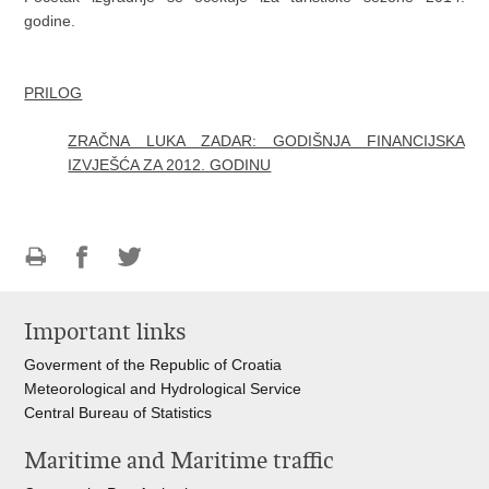
godine.
PRILOG
ZRAČNA LUKA ZADAR: GODIŠNJA FINANCIJSKA
IZVJEŠĆA ZA 2012. GODINU
Print
Share
Share
this
on
on
Important links
page
Facebook
Twitteru
Goverment of the Republic of Croatia
Meteorological and Hydrological Service
Central Bureau of Statistics
Maritime and Maritime traffic