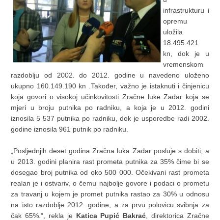
infrastrukturu i
opremu
uložila
18.495.421
kn, dok je u
vremenskom
razdoblju od 2002. do 2012. godine u navedeno uloženo
ukupno 160.149.190 kn .Također, važno je istaknuti i činjenicu
koja govori o visokoj učinkovitosti Zračne luke Zadar koja se
mjeri u broju putnika po radniku, a koja je u 2012. godini
iznosila 5 537 putnika po radniku, dok je usporedbe radi 2002.
godine iznosila 961 putnik po radniku.
„Posljednjih deset godina Zračna luka Zadar posluje s dobiti, a
u 2013. godini planira rast prometa putnika za 35% čime bi se
dosegao broj putnika od oko 500 000. Očekivani rast prometa
realan je i ostvariv, o čemu najbolje govore i podaci o prometu
za travanj u kojem je promet putnika rastao za 30% u odnosu
na isto razdoblje 2012. godine, a za prvu polovicu svibnja za
čak 65%.“, rekla je
Katica Pupić Bakrać
, direktorica Zračne