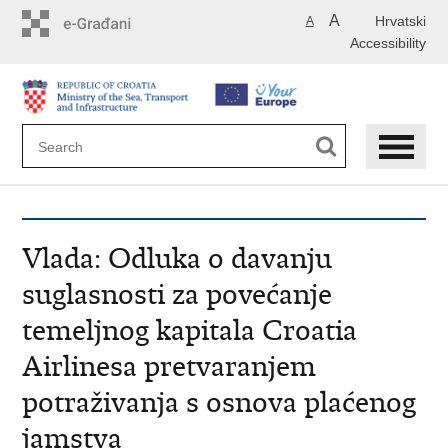
Skip
A
Hrvatski
A
to
Accessibility
main
content
Vlada: Odluka o davanju
suglasnosti za povećanje
temeljnog kapitala Croatia
Airlinesa pretvaranjem
potraživanja s osnova plaćenog
jamstva