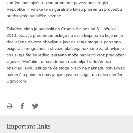
zadržati postojeću razinu prometne povezanosti regija
Republike Hrvatske te osigurati što lakšu pripremu i provedbu
predstojeće turističke sezone.
Također, bitno je naglasiti da Croatia Airlines od 31. ožujka
2013. obavlja predmetnu uslugu na svim linijama za koje im je
dodijeljena obveza obavljanja javne usluge stoga je potrebno
osigurati i mogućnost i obvezu plaćanja naknade za obavljanje
tih usluga što se jedino ispravno može napraviti kroz predloženi
Ugovor. Međutim, u navedenom razdoblju Trade Air nije
obavljao javnu uslugu te će stoga pravo na naknadu ostvarivati
nakon što počne s obavljanjem javne usluge, na način utvrđen
Ugovorom.
Print
Share
Share
this
on
on
Important links
page
Facebook
Twitteru