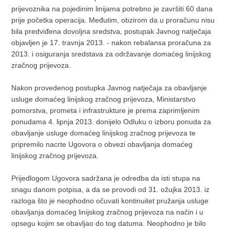
prijevoznika na pojedinim linijama potrebno je završiti 60 dana
prije početka operacija. Međutim, obzirom da u proračunu nisu
bila predviđena dovoljna sredstva, postupak Javnog natječaja
objavljen je 17. travnja 2013. - nakon rebalansa proračuna za
2013. i osiguranja sredstava za održavanje domaćeg linijskog
zračnog prijevoza.
Nakon provedenog postupka Javnog natječaja za obavljanje
usluge domaćeg linijskog zračnog prijevoza, Ministarstvo
pomorstva, prometa i infrastrukture je prema zaprimljenim
ponudama 4. lipnja 2013. donijelo Odluku o izboru ponuda za
obavljanje usluge domaćeg linijskog zračnog prijevoza te
pripremilo nacrte Ugovora o obvezi obavljanja domaćeg
linijskog zračnog prijevoza.
Prijedlogom Ugovora sadržana je odredba da isti stupa na
snagu danom potpisa, a da se provodi od 31. ožujka 2013. iz
razloga što je neophodno očuvati kontinuitet pružanja usluge
obavljanja domaćeg linijskog zračnog prijevoza na način i u
opsegu kojim se obavljao do tog datuma. Neophodno je bilo