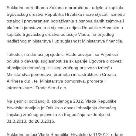
Sukladno odredbama Zakona o proračunu, udjele u kapitalu
trgovačkog društva Republika Hrvatska može stjecati, između
ostalog i pretvaranjem potraživanja s osnova danih zajmova i
plaćenih jamstava, a o stjecanju udjela Republike Hrvatske u
kapitalu trgovačkog društva odlučuje Vlada, na prijedlog
nadležnog ministarstva i uz suglasnost Ministarstva financija.
Također, na današnjoj sjednici Vlade usvojeni su Prijedlozi
odluka o davanju suglasnosti za sklapanje Ugovora o obvezi
obavljanja domaćeg linijskog zračnog prijevoza između
Ministarstva pomorstva, prometa i infrastrukture i Croatia
Airlinesa d.d., te Ministarstva pomorstva, prometa i
infrastrukture i Trade Aira d.o.o.
Na sjednici održanoj 8. studenoga 2012. Vlada Republike
Hrvatske donijela je Odluku o obvezi obavljanja domaćeg
linijskog zračnog prijevoza za trogodišnje razdoblje od
31.3.2013. do 26.3.2016.
Sukladno odluci Vlade Republike Hrvatske iz 11/2012. odabir