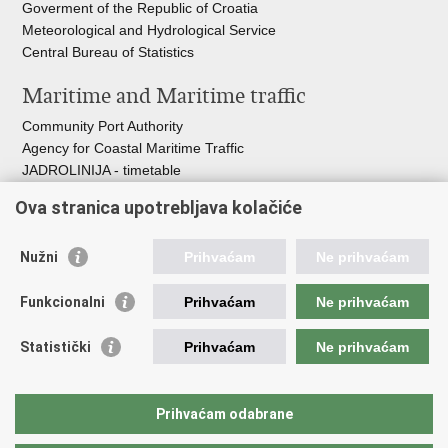
Goverment of the Republic of Croatia
Meteorological and Hydrological Service
Central Bureau of Statistics
Maritime and Maritime traffic
Community Port Authority
Agency for Coastal Maritime Traffic
JADROLINIJA - timetable
Croatian Hydrographic Institute
Ova stranica upotrebljava kolačiće
Traffic and Transportation
Nužni
Prihvaćam
Ne prihvaćam
Croatian Motorways
Croatian roads
Funkcionalni
Prihvaćam
Ne prihvaćam
Bus station Zagreb
Croatian post
Statistički
Prihvaćam
Ne prihvaćam
Craotian Railways Passenger Transport
Croatia Airlines
Zagreb International Airport - Franjo Tuđman
Prihvaćam odabrane