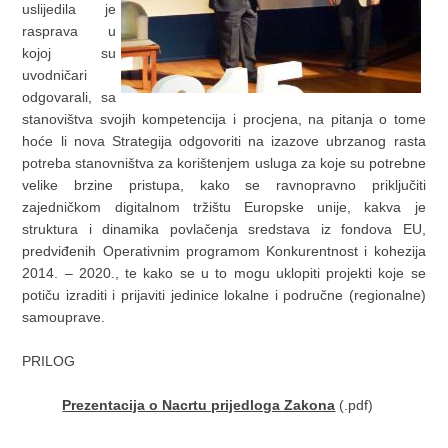
uslijedila je
rasprava u
kojoj su
uvodničari
odgovarali, sa
stanovištva svojih kompetencija i procjena, na pitanja o tome
hoće li nova Strategija odgovoriti na izazove ubrzanog rasta
potreba stanovništva za korištenjem usluga za koje su potrebne
velike brzine pristupa, kako se ravnopravno priključiti
zajedničkom digitalnom tržištu Europske unije, kakva je
struktura i dinamika povlačenja sredstava iz fondova EU,
predviđenih Operativnim programom Konkurentnost i kohezija
2014. – 2020., te kako se u to mogu uklopiti projekti koje se
potiču izraditi i prijaviti jedinice lokalne i područne (regionalne)
samouprave.
PRILOG
Prezentacija o Nacrtu prijedloga Zakona
(.pdf)