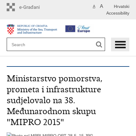
Skip
A
Hrvatski
A
to
Accessibility
main
content
Ministarstvo pomorstva,
prometa i infrastrukture
sudjelovalo na 38.
Međunarodnom skupu
"MIPRO 2015"