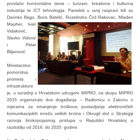
provlače horizontalne teme – turizam, kreativna i kulturna
industrija te ICT tehnologija. Panelisti u ovoj raspravi bili su
Darinko Bago, Boris
Batelić, Rozelindra Čož-Rakovac, Mladen
Mauher, Ivan
Vidaković,
Slavko Vidović
i Petar
Biljanović.
Ministarstvo
pomorstva,
prometa i
infrastrukture
je, u suradnji s Hrvatskom udrugom MIPRO, na skupu MIPRO
2015 organiziralo dva događanja – Radionicu o Zakonu o
mjerama za smanjenje troškova postavljanja elektroničkih
komunikacijskih mreža velikih brzina i Okrugli stol o Strategiji
razvoja širokopojasnog pristupa u Republici Hrvatskoj u
razdoblju od 2016. do 2020. godine.