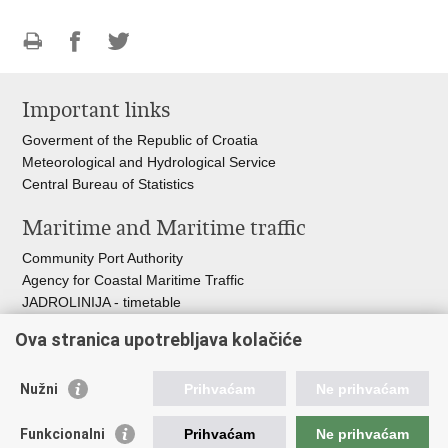
Print
Share
Share
this
on
on
Important links
page
Facebook
Twitteru
Goverment of the Republic of Croatia
Meteorological and Hydrological Service
Central Bureau of Statistics
Maritime and Maritime traffic
Community Port Authority
Agency for Coastal Maritime Traffic
JADROLINIJA - timetable
Croatian Hydrographic Institute
Ova stranica upotrebljava kolačiće
Traffic and Transportation
Nužni
Prihvaćam
Ne prihvaćam
Croatian Motorways
Croatian roads
Funkcionalni
Prihvaćam
Ne prihvaćam
Bus station Zagreb