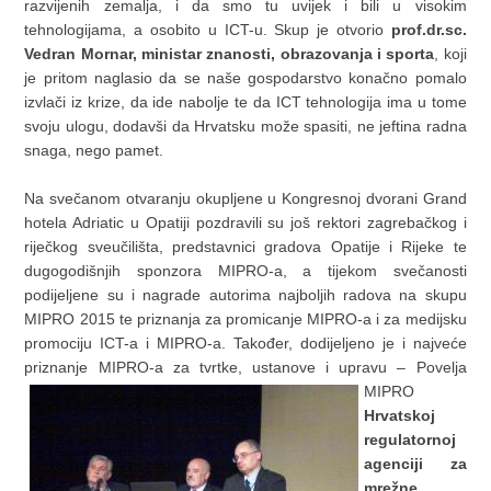
razvijenih zemalja, i da smo tu uvijek i bili u visokim
tehnologijama, a osobito u ICT-u. Skup je otvorio
prof.dr.sc.
Vedran Mornar, ministar znanosti, obrazovanja i sporta
, koji
je pritom naglasio da se naše gospodarstvo konačno pomalo
izvlači iz krize, da ide nabolje te da ICT tehnologija ima u tome
svoju ulogu, dodavši da Hrvatsku može spasiti, ne jeftina radna
snaga, nego pamet.
Na svečanom otvaranju okupljene u Kongresnoj dvorani Grand
hotela Adriatic u Opatiji pozdravili su još rektori zagrebačkog i
riječkog sveučilišta, predstavnici gradova Opatije i Rijeke te
dugogodišnjih sponzora MIPRO-a, a tijekom svečanosti
podijeljene su i nagrade autorima najboljih radova na skupu
MIPRO 2015 te priznanja za promicanje MIPRO-a i za medijsku
promociju ICT-a i MIPRO-a. Također, dodijeljeno je i najveće
priznanje MIPRO-a za tvrtke, ustanove i upravu – Povelja
MIPRO
Hrvatskoj
regulatornoj
agenciji za
mrežne