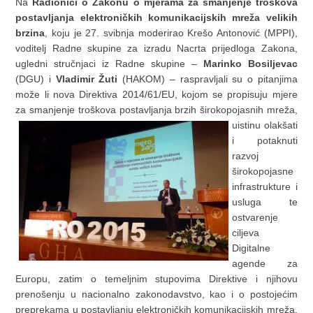
Na
Radionici o Zakonu o mjerama za smanjenje troškova
postavljanja elektroničkih komunikacijskih mreža velikih
brzina
, koju je 27. svibnja moderirao Krešo Antonović (MPPI),
voditelj Radne skupine za izradu Nacrta prijedloga Zakona,
ugledni stručnjaci iz Radne skupine –
Marinko Bosiljevac
(DGU) i
Vladimir Žuti
(HAKOM) – raspravljali su o pitanjima
može li nova Direktiva 2014/61/EU, kojom se propisuju mjere
za smanjenje troškova postavljanja brzih širokopojasnih mreža,
uistinu olakšati
i potaknuti
razvoj
širokopojasne
infrastrukture i
usluga te
ostvarenje
ciljeva
Digitalne
agende za
Europu, zatim o temeljnim stupovima Direktive i njihovu
prenošenju u nacionalno zakonodavstvo, kao i o postojećim
preprekama u postavljanju elektroničkih komunikacijskih mreža,