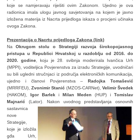
koje se namjeravaju riješiti ovim Zakonom. Ujedno je ova
radionica imala ulogu javnog savjetovanja na kojem je javno
izložena materija iz Nacrta prijedloga iskaza o procjeni učinaka
ovoga Zakona.
Prezentacija o Nacrtu prijedloga Zakona (link)
Na
Okrugom stolu o Strategiji razvoja širokopojasnog
pristupa u Republici Hrvatskoj u razdoblju od 2016. do
2020. godine
, koju je 28. svibnja moderirala Ivančica Urh
(MPPI), voditeljica Povjerenstva za izradu Strategije, uvodničari
su bili ugledni stručnjaci iz područja elektroničkih komunikacija,
ujedno i članovi Povjerenstva –
Radojka Tomašević
(MRRFEU),
Zvonimir Stanić
(MZOS-CARNet),
Velimir Švedek
(HAKOM),
Igor Barlek
i
Milan Meden
(HUP) i
Tomislav
Majnarić
(Lator). Nakon
uvodnog predstavljanja osnovnih
sastavnica
nove
Strategije,
koje je izložila
gđa Urh,