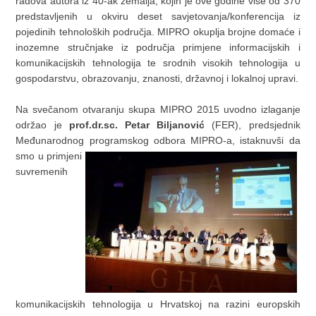
radova autora iz 40-ak zemalja, kojih je ove godine više od 370
predstavljenih u okviru deset savjetovanja/konferencija iz
pojedinih tehnoloških područja. MIPRO okuplja brojne domaće i
inozemne stručnjake iz područja primjene informacijskih i
komunikacijskih tehnologija te srodnih visokih tehnologija u
gospodarstvu, obrazovanju, znanosti, državnoj i lokalnoj upravi.
Na svečanom otvaranju skupa MIPRO 2015 uvodno izlaganje
održao je
prof.dr.sc. Petar Biljanović
(FER), predsjednik
Međunarodnog programskog odbora MIPRO-a, istaknuvši da
smo u primjeni
suvremenih
komunikacijskih tehnologija u Hrvatskoj na razini europskih