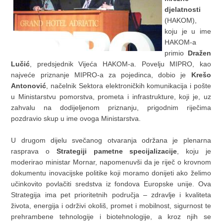
djelatnosti
(HAKOM),
koju je u ime
HAKOM-a
primio
Dražen
Lučić
, predsjednik Vijeća HAKOM-a. Povelju MIPRO, kao
najveće priznanje MIPRO-a za pojedinca, dobio je
Krešo
Antonović
, načelnik Sektora elektroničkih komunikacija i pošte
u Ministarstvu pomorstva, prometa i infrastrukture, koji je, uz
zahvalu na dodijeljenom priznanju, prigodnim riječima
pozdravio skup u ime ovoga Ministarstva.
U drugom dijelu svečanog otvaranja održana je plenarna
rasprava o
Strategiji pametne specijalizacije
, koju je
moderirao ministar Mornar, napomenuvši da je riječ o krovnom
dokumentu inovacijske politike koji moramo donijeti ako želimo
učinkovito povlačiti sredstva iz fondova Europske unije. Ova
Strategija ima pet prioritetnih područja – zdravlje i kvaliteta
života, energija i održivi okoliš, promet i mobilnost, sigurnost te
prehrambene tehnologije i biotehnologije, a kroz njih se