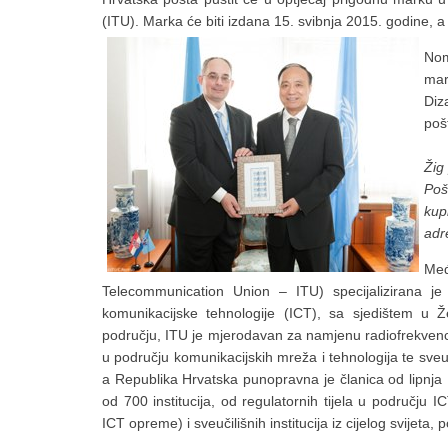
(ITU). Marka će biti izdana 15. svibnja 2015. godine, 
Nom
mar
Diz
poš
Žig
Poš
kupi
adr
Međ
Telecommunication Union – ITU) specijalizirana je
komunikacijske tehnologije (ICT), sa sjedištem u 
području, ITU je mjerodavan za namjenu radiofrekvencijs
u području komunikacijskih mreža i tehnologija te sve
a Republika Hrvatska punopravna je članica od lipnja 
od 700 institucija, od regulatornih tijela u području
ICT opreme) i sveučilišnih institucija iz cijelog svijeta