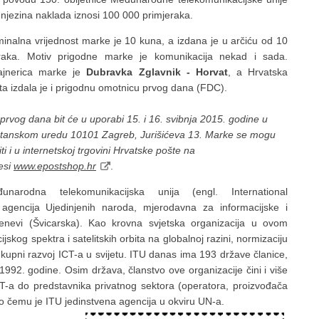
a njezina naklada iznosi 100 000 primjeraka.
inalna vrijednost marke je 10 kuna, a izdana je u arčiću od 10
aka. Motiv prigodne marke je komunikacija nekad i sada.
ajnerica marke je
Dubravka Zglavnik - Horvat
, a Hrvatska
ta izdala je i prigodnu omotnicu prvog dana (FDC).
 prvog dana bit će u uporabi 15. i 16. svibnja 2015. godine u
tanskom uredu 10101 Zagreb, Jurišićeva 13. Marke se mogu
ti i u internetskoj trgovini Hrvatske pošte na
esi
www.epostshop.hr
.
unarodna telekomunikacijska unija (engl. International
 agencija Ujedinjenih naroda, mjerodavna za informacijske i
Ženevi (Švicarska). Kao krovna svjetska organizacija u ovom
kog spektra i satelitskih orbita na globalnoj razini, normizaciju
ukupni razvoj ICT-a u svijetu. ITU danas ima 193 države članice,
1992. godine. Osim država, članstvo ove organizacije čini i više
 ICT-a do predstavnika privatnog sektora (operatora, proizvođača
, po čemu je ITU jedinstvena agencija u okviru UN-a.