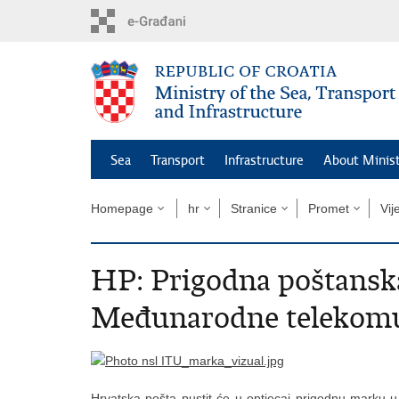
Skip
to
main
content
Sea
Transport
Infrastructure
About Minis
Homepage
hr
Stranice
Promet
Vij
HP: Prigodna poštanska
Međunarodne telekomun
Hrvatska pošta pustit će u optjecaj prigodnu marku 