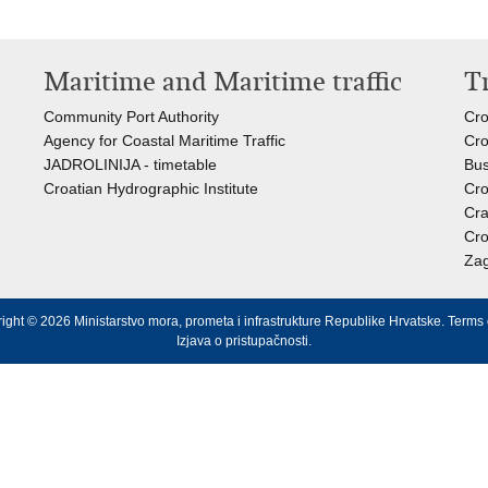
Maritime and Maritime traffic
T
Community Port Authority
Cro
Agency for Coastal Maritime Traffic
Cro
JADROLINIJA - timetable
Bus
Croatian Hydrographic Institute
Cro
Cra
Cro
Zag
ight © 2026 Ministarstvo mora, prometa i infrastrukture Republike Hrvatske.
Terms 
Izjava o pristupačnosti
.