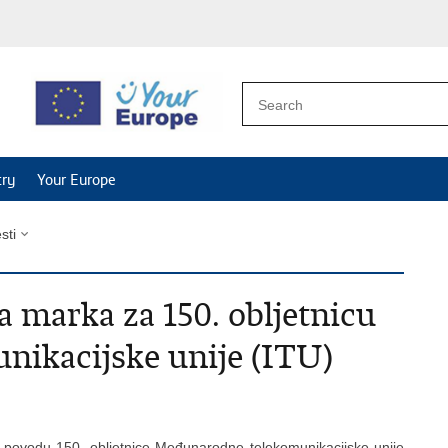
try
Your Europe
esti
 marka za 150. obljetnicu
ikacijske unije (ITU)
u povodu 150. obljetnice Međunarodne telekomunikacijske unije