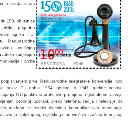
učnih ureda širom
u 150. obljetnice
 obliku prigodno
vnom tajniku ITU-
tu Međunarodne
ovitog godišnjeg
vatske sudjeluje i
munikacija i pošte
, potpisivanjem prve Međunarodne telegrafske konvencije, pod
 je naziv ITU dobio 1934. godine, a 1947. godine postaje
stojanja ITU je aktivno pratio sve promjene u globalnom razvoju
jenjen osobnoj uporabi, preko telefona, radija i televizije do
nih telefona te ostalih digitalnih komunikacijskih tehnologija
ezivanje cjelokupnog svjetskog stanovništva i zaštitu temeljnog