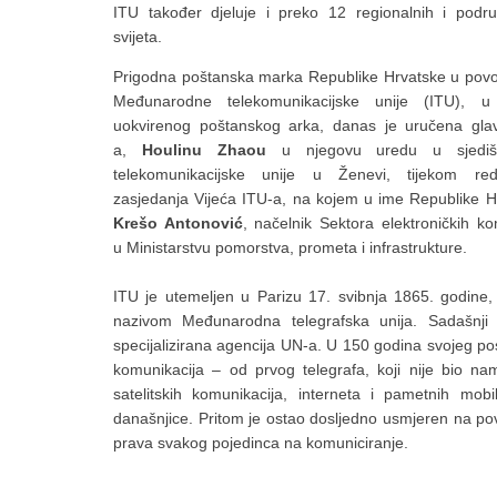
ITU također djeluje i preko 12 regionalnih i podr
svijeta.
Prigodna poštanska marka Republike Hrvatske u povod
Međunarodne telekomunikacijske unije (ITU), u
uokvirenog poštanskog arka, danas je uručena gla
a,
Houlinu Zhaou
u njegovu uredu u sjediš
telekomunikacijske unije u Ženevi, tijekom red
zasjedanja Vijeća ITU-a, na kojem u ime Republike Hr
Krešo Antonović
, načelnik Sektora elektroničkih ko
u Ministarstvu pomorstva, prometa i infrastrukture.
ITU je utemeljen u Parizu 17. svibnja 1865. godine
nazivom Međunarodna telegrafska unija. Sadašnji
specijalizirana agencija UN-a. U 150 godina svojeg po
komunikacija – od prvog telegrafa, koji nije bio nami
satelitskih komunikacija, interneta i pametnih mobil
današnjice. Pritom je ostao dosljedno usmjeren na pov
prava svakog pojedinca na komuniciranje.