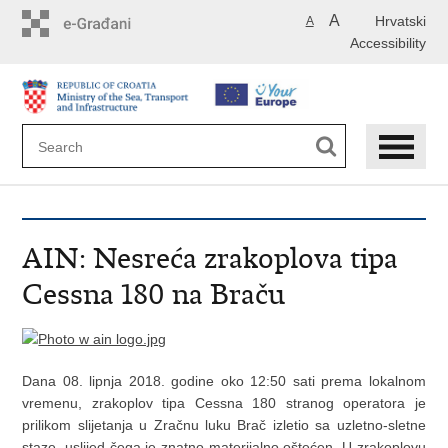
Skip
A
Hrvatski
A
to
Accessibility
main
content
AIN: Nesreća zrakoplova tipa
Cessna 180 na Braču
Dana 08. lipnja 2018. godine oko 12:50 sati prema lokalnom
vremenu, zrakoplov tipa Cessna 180 stranog operatora je
prilikom slijetanja u Zračnu luku Brač izletio sa uzletno-sletne
staze, uslijed čega je znatno materijalno oštećen. U zrakoplovu