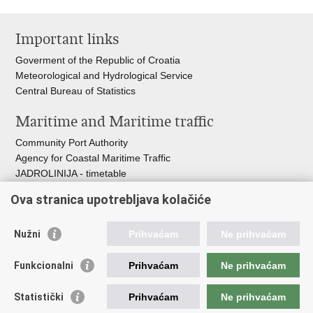
Print
Share
Share
this
on
on
Important links
page
Facebook
Twitteru
Goverment of the Republic of Croatia
Meteorological and Hydrological Service
Central Bureau of Statistics
Maritime and Maritime traffic
Community Port Authority
Agency for Coastal Maritime Traffic
JADROLINIJA - timetable
Croatian Hydrographic Institute
Ova stranica upotrebljava kolačiće
Traffic and Transportation
Nužni
Prihvaćam
Ne prihvaćam
Croatian Motorways
Croatian roads
Funkcionalni
Prihvaćam
Ne prihvaćam
Bus station Zagreb
Croatian post
Statistički
Prihvaćam
Ne prihvaćam
Craotian Railways Passenger Transport