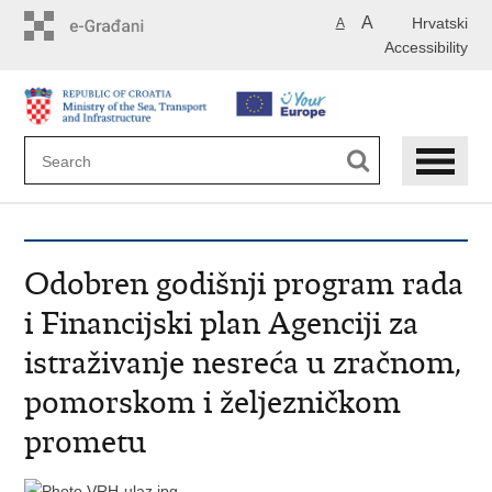
Skip
A
Hrvatski
A
to
Accessibility
main
content
Odobren godišnji program rada
i Financijski plan Agenciji za
istraživanje nesreća u zračnom,
pomorskom i željezničkom
prometu