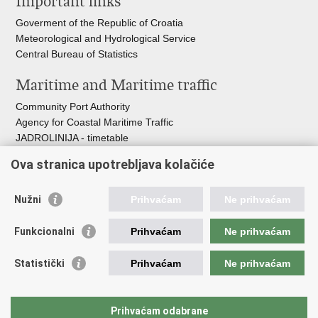
Important links
Goverment of the Republic of Croatia
Meteorological and Hydrological Service
Central Bureau of Statistics
Maritime and Maritime traffic
Community Port Authority
Agency for Coastal Maritime Traffic
JADROLINIJA - timetable
Croatian Hydrographic Institute
Ova stranica upotrebljava kolačiće
Traffic and Transportation
Nužni
Prihvaćam
Ne prihvaćam
Croatian Motorways
Croatian roads
Funkcionalni
Prihvaćam
Ne prihvaćam
Bus station Zagreb
Croatian post
Statistički
Prihvaćam
Ne prihvaćam
Craotian Railways Passenger Transport
Croatia Airlines
Zagreb International Airport - Franjo Tuđman
Prihvaćam odabrane