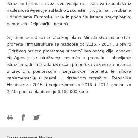
istražnim tijelima u svezi izvršavanja svih poslova i zadataka iz
nadležnosti Agencije sukladno zakonskim propisima, uredbama
i direktivama Europske unije iz područja istraga zrakoplovnih,
pomorskih i željezničkih nesreća.
Slijedom odrednica Strateškog plana Ministarstva pomorstva,
prometa i infrastrukture za razdoblje od 2015. - 2017., u okviru
"Održivog razvoja prometnog sustava" kao općeg cilja, osnovni
cilj Agencije je istraživanje nesreća u prometu - obavljanje
istražnih radnji i izrada izvješća i preporuka vezano za nesreće
u zračnom, pomorskom i željezničkom prometu, te njihova
implementacija u praksi. U državnom proračunu Republike
Hrvatske za 2015. i projekcijama za 2016. i 2017. godinu za
2015. godinu planirano je 6.166.000 kuna.
Print
Share
Share
this
on
on
page
Facebook
Twitteru