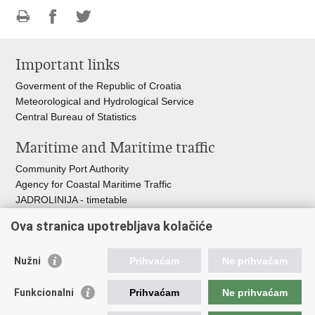
Print
Share
Share
this
on
on
Important links
page
Facebook
Twitteru
Goverment of the Republic of Croatia
Meteorological and Hydrological Service
Central Bureau of Statistics
Maritime and Maritime traffic
Community Port Authority
Agency for Coastal Maritime Traffic
JADROLINIJA - timetable
Croatian Hydrographic Institute
Ova stranica upotrebljava kolačiće
Traffic and Transportation
Nužni
Prihvaćam
Ne prihvaćam
Croatian Motorways
Croatian roads
Funkcionalni
Prihvaćam
Ne prihvaćam
Bus station Zagreb
Croatian post