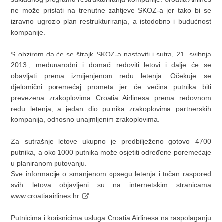
ne može pristati na trenutne zahtjeve SKOZ-a jer tako bi se
izravno ugrozio plan restrukturiranja, a istodobno i budućnost
kompanije.
S obzirom da će se štrajk SKOZ-a nastaviti i sutra, 21. svibnja
2013., međunarodni i domaći redoviti letovi i dalje će se
obavljati prema izmijenjenom redu letenja. Očekuje se
djelomični poremećaj prometa jer će većina putnika biti
prevezena zrakoplovima Croatia Airlinesa prema redovnom
redu letenja, a jedan dio putnika zrakoplovima partnerskih
kompanija, odnosno unajmljenim zrakoplovima.
Za sutrašnje letove ukupno je predbilježeno gotovo 4700
putnika, a oko 1000 putnika može osjetiti određene poremećaje
u planiranom putovanju.
Sve informacije o smanjenom opsegu letenja i točan raspored
svih letova objavljeni su na internetskim stranicama
www.croatiaairlines.hr
.
Putnicima i korisnicima usluga Croatia Airlinesa na raspolaganju