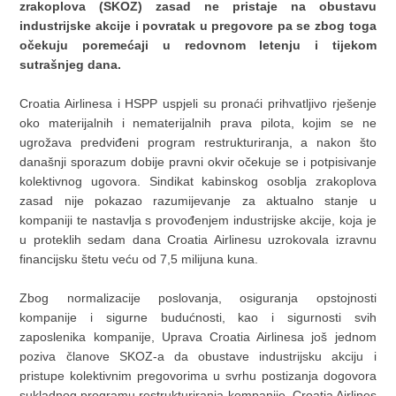
zrakoplova (SKOZ) zasad ne pristaje na obustavu
industrijske akcije i povratak u pregovore pa se zbog toga
očekuju poremećaji u redovnom letenju i tijekom
sutrašnjeg dana.
Croatia Airlinesa i HSPP uspjeli su pronaći prihvatljivo rješenje
oko materijalnih i nematerijalnih prava pilota, kojim se ne
ugrožava predviđeni program restrukturiranja, a nakon što
današnji sporazum dobije pravni okvir očekuje se i potpisivanje
kolektivnog ugovora. Sindikat kabinskog osoblja zrakoplova
zasad nije pokazao razumijevanje za aktualno stanje u
kompaniji te nastavlja s provođenjem industrijske akcije, koja je
u proteklih sedam dana Croatia Airlinesu uzrokovala izravnu
financijsku štetu veću od 7,5 milijuna kuna.
Zbog normalizacije poslovanja, osiguranja opstojnosti
kompanije i sigurne budućnosti, kao i sigurnosti svih
zaposlenika kompanije, Uprava Croatia Airlinesa još jednom
poziva članove SKOZ-a da obustave industrijsku akciju i
pristupe kolektivnim pregovorima u svrhu postizanja dogovora
sukladnog programu restrukturiranja kompanije. Croatia Airlines