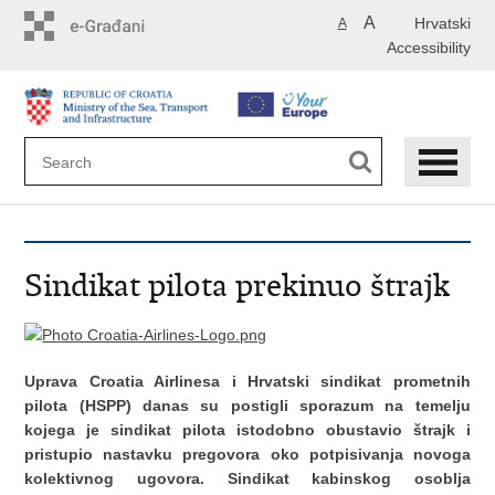
Skip
A
Hrvatski
A
to
Accessibility
main
content
Sindikat pilota prekinuo štrajk
Uprava Croatia Airlinesa i Hrvatski sindikat prometnih
pilota (HSPP) danas su postigli sporazum na temelju
kojega je sindikat pilota istodobno obustavio štrajk i
pristupio nastavku pregovora oko potpisivanja novoga
kolektivnog ugovora. Sindikat kabinskog osoblja