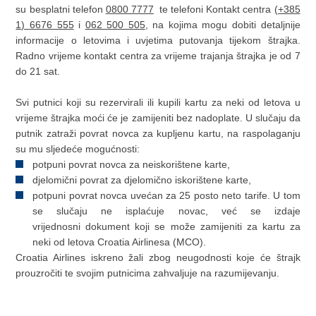
su besplatni telefon
0800 7777
te telefoni Kontakt centra
(+385
1) 6676 555
i
062 500 505
, na kojima mogu dobiti detaljnije
informacije o letovima i uvjetima putovanja tijekom štrajka.
Radno vrijeme kontakt centra za vrijeme trajanja štrajka je od 7
do 21 sat.
Svi putnici koji su rezervirali ili kupili kartu za neki od letova u
vrijeme štrajka moći će je zamijeniti bez nadoplate. U slučaju da
putnik zatraži povrat novca za kupljenu kartu, na raspolaganju
su mu sljedeće mogućnosti:
potpuni povrat novca za neiskorištene karte,
djelomični povrat za djelomično iskorištene karte,
potpuni povrat novca uvećan za 25 posto neto tarife. U tom
se slučaju ne isplaćuje novac, već se izdaje
vrijednosni dokument koji se može zamijeniti za kartu za
neki od letova Croatia Airlinesa (MCO).
Croatia Airlines iskreno žali zbog neugodnosti koje će štrajk
prouzročiti te svojim putnicima zahvaljuje na razumijevanju.