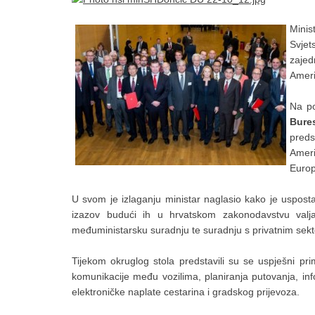
Mini
Svjet
zajed
Ameri
Na po
Bure
preds
Ameri
Europ
U svom je izlaganju ministar naglasio kako je usposta
izazov budući ih u hrvatskom zakonodavstvu valja 
međuministarsku suradnju te suradnju s privatnim sekto
Tijekom okruglog stola predstavili su se uspješni pri
komunikacije među vozilima, planiranja putovanja, inf
elektroničke naplate cestarina i gradskog prijevoza.