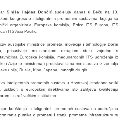
star
Siniša Hajdas Dončić
sudjeluje danas u Beču na 19.
skom kongresu o inteligentnim prometnim sustavima, kojega su
nički organizirale Europska komisija, Ertico ITS Europa, ITS
ca i ITS Asia Pacific.
ziv austrijske ministrice prometa, inovacija i tehnologije
Doris
s
, prisustvuje ministarskom okruglom stolu zajedno s
tavnicima Europske komisije, međunarodnih ITS udruženja iz
ke i Azije te ministrima i predstavnicima ministarstva iz zemalja
ske unije, Rusije, Kine, Japana i mnogih drugih.
va inteligentnih prometnih sustava u Hrvatskoj istodobno veliki
uskladiti s europskim direktivama što zahtjeva kvalitetniju
rom i istraživačkim institutima.
mjeri korištenja inteligentnih prometnih sustava na područjima
ormiranja putnika o prometu i stanju prometne infrastrukture te