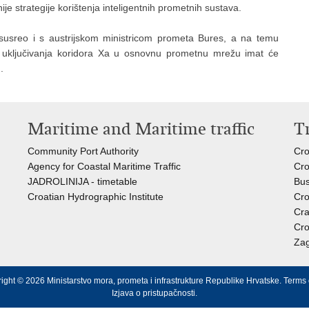
nije strategije korištenja inteligentnih prometnih sustava.
susreo i s austrijskom ministricom prometa Bures, a na temu
 uključivanja koridora Xa u osnovnu prometnu mrežu imat će
.
Maritime and Maritime traffic
T
Community Port Authority
Cro
Agency for Coastal Maritime Traffic
Cro
JADROLINIJA - timetable
Bus
Croatian Hydrographic Institute
Cro
Cra
Cro
Zag
ight © 2026 Ministarstvo mora, prometa i infrastrukture Republike Hrvatske.
Terms 
Izjava o pristupačnosti
.