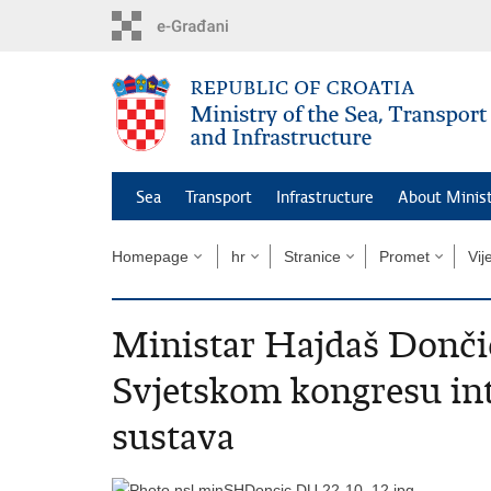
Skip
to
main
content
Sea
Transport
Infrastructure
About Minis
Homepage
hr
Stranice
Promet
Vij
Ministar Hajdaš Dončić
Svjetskom kongresu in
sustava