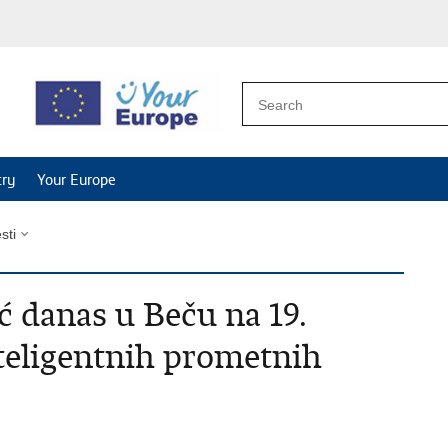
try
Your Europe
esti
 danas u Beču na 19.
teligentnih prometnih