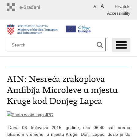
Skip
A
Hrvatski
A
to
Accessibility
main
content
AIN: Nesreća zrakoplova
Amfibija Microleve u mjestu
Kruge kod Donjeg Lapca
"Dana 03. kolovoza 2015. godine, oko 06:40 sati prema
lokalnom vremenu, u mjestu Kruge, Donji Lapac, došlo je do