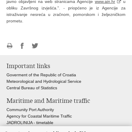
javno objavljeni na web stranicama Agencije
www.ain.hr
u
obliku Završnog izvješća.". - priopćeno je iz Agencije za
istraživanje nesreća u zračnom, pomorskom i željezničkom
prometu.
Print
Share
Share
this
on
on
Important links
page
Facebook
Twitteru
Goverment of the Republic of Croatia
Meteorological and Hydrological Service
Central Bureau of Statistics
Maritime and Maritime traffic
Community Port Authority
Agency for Coastal Maritime Traffic
JADROLINIJA - timetable
Croatian Hydrographic Institute