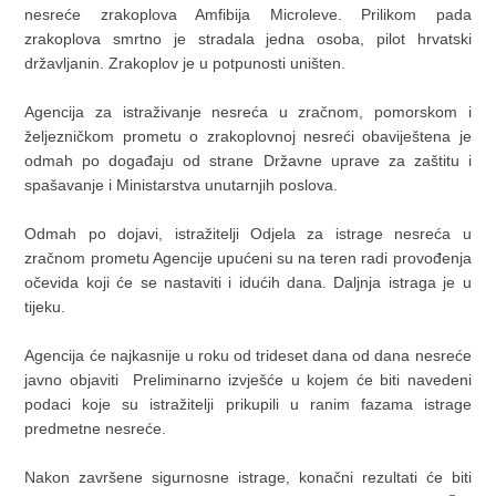
nesreće zrakoplova Amfibija Microleve. Prilikom pada
zrakoplova smrtno je stradala jedna osoba, pilot hrvatski
državljanin. Zrakoplov je u potpunosti uništen.
Agencija za istraživanje nesreća u zračnom, pomorskom i
željezničkom prometu o zrakoplovnoj nesreći obaviještena je
odmah po događaju od strane Državne uprave za zaštitu i
spašavanje i Ministarstva unutarnjih poslova.
Odmah po dojavi, istražitelji Odjela za istrage nesreća u
zračnom prometu Agencije upućeni su na teren radi provođenja
očevida koji će se nastaviti i idućih dana. Daljnja istraga je u
tijeku.
Agencija će najkasnije u roku od trideset dana od dana nesreće
javno objaviti Preliminarno izvješće u kojem će biti navedeni
podaci koje su istražitelji prikupili u ranim fazama istrage
predmetne nesreće.
Nakon završene sigurnosne istrage, konačni rezultati će biti