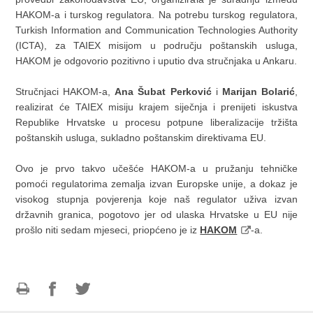
HAKOM-a i turskog regulatora. Na potrebu turskog regulatora,
Turkish Information and Communication Technologies Authority
(ICTA), za TAIEX misijom u području poštanskih usluga,
HAKOM je odgovorio pozitivno i uputio dva stručnjaka u Ankaru.
Stručnjaci HAKOM-a,
Ana Šubat Perković
i
Marijan Bolarić
,
realizirat će TAIEX misiju krajem siječnja i prenijeti iskustva
Republike Hrvatske u procesu potpune liberalizacije tržišta
poštanskih usluga, sukladno poštanskim direktivama EU.
Ovo je prvo takvo učešće HAKOM-a u pružanju tehničke
pomoći regulatorima zemalja izvan Europske unije, a dokaz je
visokog stupnja povjerenja koje naš regulator uživa izvan
državnih granica, pogotovo jer od ulaska Hrvatske u EU nije
prošlo niti sedam mjeseci, priopćeno je iz
HAKOM
-a.
Print
Share
Share