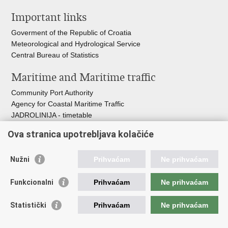
this
on
on
Important links
page
Facebook
Twitteru
Goverment of the Republic of Croatia
Meteorological and Hydrological Service
Central Bureau of Statistics
Maritime and Maritime traffic
Community Port Authority
Agency for Coastal Maritime Traffic
JADROLINIJA - timetable
Croatian Hydrographic Institute
Ova stranica upotrebljava kolačiće
Traffic and Transportation
Nužni
Prihvaćam
Ne prihvaćam
Croatian Motorways
Croatian roads
Funkcionalni
Prihvaćam
Ne prihvaćam
Bus station Zagreb
Croatian post
Statistički
Prihvaćam
Ne prihvaćam
Craotian Railways Passenger Transport
Croatia Airlines