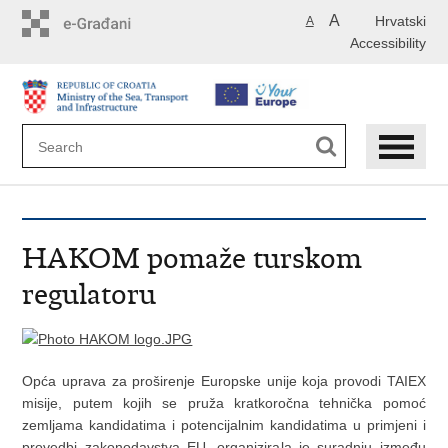
Skip
A
Hrvatski
A
to
Accessibility
main
content
HAKOM pomaže turskom
regulatoru
Opća uprava za proširenje Europske unije koja provodi TAIEX
misije, putem kojih se pruža kratkoročna tehnička pomoć
zemljama kandidatima i potencijalnim kandidatima u primjeni i
provedbi zakonodavstva EU, organizirala je suradnju između