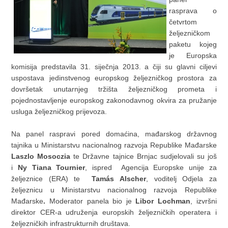
rasprava o
četvrtom
željezničkom
paketu kojeg
je Europska
komisija predstavila 31. siječnja 2013. a čiji su glavni ciljevi
uspostava jedinstvenog europskog željezničkog prostora za
dovršetak unutarnjeg tržišta željezničkog prometa i
pojednostavljenje europskog zakonodavnog okvira za pružanje
usluga željezničkog prijevoza.
Na panel raspravi pored domaćina, mađarskog državnog
tajnika u Ministarstvu nacionalnog razvoja Republike Mađarske
Laszlo Mosoczia
te Državne tajnice Brnjac sudjelovali su još
i
Ny Tiana Tournier
, ispred Agencija Europske unije za
željeznice (ERA) te
Tamás Alscher
, voditelj Odjela za
željeznicu u Ministarstvu nacionalnog razvoja Republike
Mađarske
.
Moderator panela bio je
Libor Lochman
, izvršni
direktor CER-a udruženja europskih željezničkih operatera i
željezničkih infrastrukturnih društava.