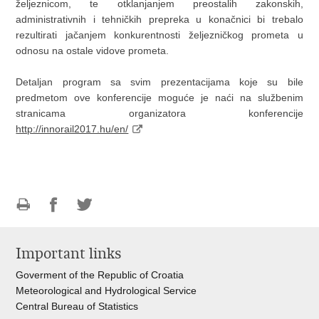
željeznicom, te otklanjanjem preostalih zakonskih,
administrativnih i tehničkih prepreka u konačnici bi trebalo
rezultirati jačanjem konkurentnosti željezničkog prometa u
odnosu na ostale vidove prometa.
Detaljan program sa svim prezentacijama koje su bile
predmetom ove konferencije moguće je naći na službenim
stranicama organizatora konferencije
http://innorail2017.hu/en/
Print
Share
Share
this
on
on
Important links
page
Facebook
Twitteru
Goverment of the Republic of Croatia
Meteorological and Hydrological Service
Central Bureau of Statistics