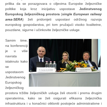
prilika da se porazgovara o ciljevima Europske željezničke
politike koja kroz inicijativu uspostave
Jedinstvenog
Europskog željezničkog prostora
(
single European railway
area-SERA
) želi pridonijeti uspostavi održivog razvoja
europskog gospodarstva, pri tom pružajući visoko kvalitetne,
pouzdane, sigurne i učinkovite željezničke usluge.
Samim time,
na konferenciji
je u više
navrata
istaknuto kako
se
uspostavom
Jedinstvenog
Europskog
željezničkog
prostora tržište željezničkih usluga želi otvoriti i prema drugim
operaterima, kako se želi osigurati efikasna željeznička
infrastruktura i u konačnici otkloniti postojeće administrativne i