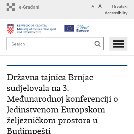
Skip
A
Hrvatski
A
to
Accessibility
main
content
Državna tajnica Brnjac
sudjelovala na 3.
Međunarodnoj konferenciji o
Jedinstvenom Europskom
željezničkom prostora u
Budimpešti