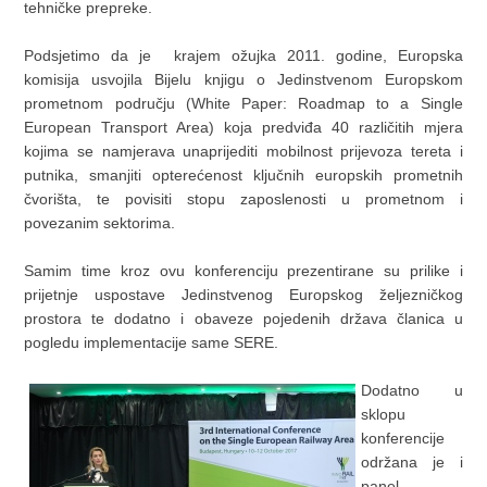
tehničke prepreke.
Podsjetimo da je krajem ožujka 2011. godine, Europska
komisija usvojila Bijelu knjigu o Jedinstvenom Europskom
prometnom području (White Paper: Roadmap to a Single
European Transport Area) koja predviđa 40 različitih mjera
kojima se namjerava unaprijediti mobilnost prijevoza tereta i
putnika, smanjiti opterećenost ključnih europskih prometnih
čvorišta, te povisiti stopu zaposlenosti u prometnom i
povezanim sektorima.
Samim time kroz ovu konferenciju prezentirane su prilike i
prijetnje uspostave Jedinstvenog Europskog željezničkog
prostora te dodatno i obaveze pojedenih država članica u
pogledu implementacije same SERE.
Dodatno u
sklopu
konferencije
održana je i
panel