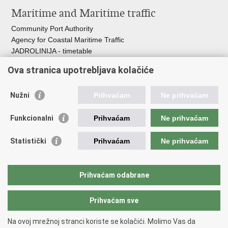
Maritime and Maritime traffic
Community Port Authority
Agency for Coastal Maritime Traffic
JADROLINIJA - timetable
Croatian Hydrographic Institute
Ova stranica upotrebljava kolačiće
Traffic and Transportation
Nužni
Prihvaćam
Ne prihvaćam
Croatian Motorways
Croatian roads
Funkcionalni
Prihvaćam
Ne prihvaćam
Bus station Zagreb
Croatian post
Statistički
Prihvaćam
Ne prihvaćam
Craotian Railways Passenger Transport
Croatia Airlines
Zagreb International Airport - Franjo Tuđman
Prihvaćam odabrane
Prihvaćam sve
Back to top
Copyright © 2026 Ministarstvo mora, prometa i infrastrukture Republike
Na ovoj mrežnoj stranci koriste se kolačići. Molimo Vas da