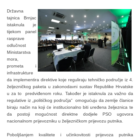
Državna
tajnica Brnjac
istaknula je
tijekom panel
rasprave
odlučnost
Ministarstva
mora,
prometa i
infrastrukture
da implementira direktive koje reguliraju tehničko područje iz 4.
željezničkog paketa u zakonodavni sustav Republike Hrvatske
u za to predviđenom roku. Također je istaknula za važno da
regulative iz „političkog područja“ omogućuju da zemlje članice
biraju način na koji će institucionalno biti uređena željeznica te
da postoji mogućnost direktne dodjele PSO ugovora
nacionalnom prijevozniku u željezničkom prijevozu putnika.
Poboljšanjem kvalitete i učinkovitosti prijevoza putnika