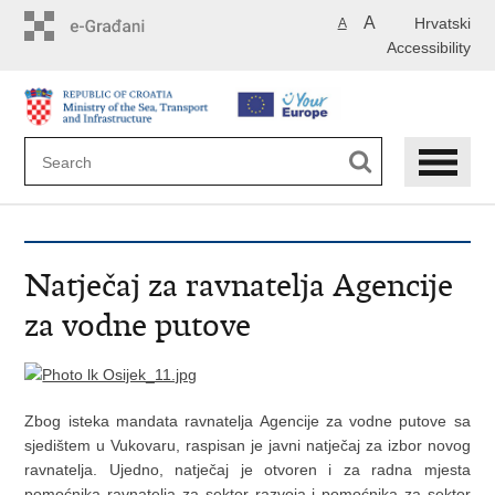
Skip
A
Hrvatski
A
to
Accessibility
main
content
Natječaj za ravnatelja Agencije
za vodne putove
Zbog isteka mandata ravnatelja Agencije za vodne putove sa
sjedištem u Vukovaru, raspisan je javni natječaj za izbor novog
ravnatelja. Ujedno, natječaj je otvoren i za radna mjesta
pomoćnika ravnatelja za sektor razvoja i pomoćnika za sektor