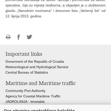
operative, čija su mjesta reizborna, a objavljen je u službenom
glasilu „Narodnim novinama“ i dnevnom listu „Večernji list“ od
12. lipnja 2013. godine.
Print
Share
Share
this
on
on
Important links
page
Facebook
Twitteru
Goverment of the Republic of Croatia
Meteorological and Hydrological Service
Central Bureau of Statistics
Maritime and Maritime traffic
Community Port Authority
Agency for Coastal Maritime Traffic
JADROLINIJA - timetable
Croatian Hydrographic Institute
Ova stranica upotrebljava kolačiće