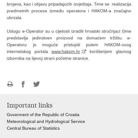
brojeva, kao i objavu pripadajućih izvještaja. Time se realizacija
predmetnih procesa između operatora i HAKOM-a značajno
ubrzala.
Uslugu e-Operator su u cijelosti izradili hrvatski stručnjaci čime
predstavlja jedinstven proizvod na domaćem tržištu. e-
Operatoru je moguće pristupiti putem HAKOM-ovog
internetskog portala
www.hakom.hr
korištenjem glavnog
izbornika na lijevoj strani početne stranice.
Print
Share
Share
this
on
on
Important links
page
Facebook
Twitteru
Goverment of the Republic of Croatia
Meteorological and Hydrological Service
Central Bureau of Statistics