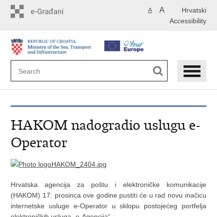
Skip
A
Hrvatski
A
to
Accessibility
main
content
HAKOM nadogradio uslugu e-
Operator
Hrvatska agencija za poštu i elektroničke komunikacije
(HAKOM) 17. prosinca ove godine pustiti će u rad novu inačicu
internetske usluge e-Operator u sklopu postojećeg portfelja
elektroničkih usluga „e-Agencija“.