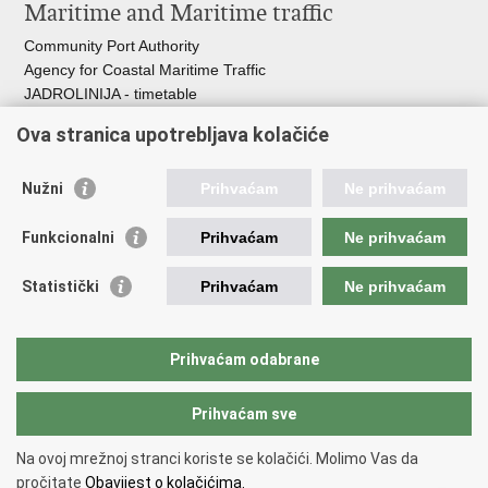
Maritime and Maritime traffic
Community Port Authority
Agency for Coastal Maritime Traffic
JADROLINIJA - timetable
Croatian Hydrographic Institute
Ova stranica upotrebljava kolačiće
Traffic and Transportation
Nužni
Prihvaćam
Ne prihvaćam
Croatian Motorways
Croatian roads
Funkcionalni
Prihvaćam
Ne prihvaćam
Bus station Zagreb
Croatian post
Statistički
Prihvaćam
Ne prihvaćam
Craotian Railways Passenger Transport
Croatia Airlines
Zagreb International Airport - Franjo Tuđman
Prihvaćam odabrane
Prihvaćam sve
Back to top
Copyright © 2026 Ministarstvo mora, prometa i infrastrukture Republike
Na ovoj mrežnoj stranci koriste se kolačići. Molimo Vas da
Hrvatske.
Terms of use
pročitate
Obavijest o kolačićima.