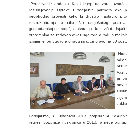
„Potpisivanje dodatka Kolektivnog ugovora označ
razumijevanje Uprave i socijalnih partnera oko 
neophodno provesti kako bi društvo nastavilo pro
restrukturiranja u cilju što uspješnijeg poslov
gospodarskoj situaciji.“, istaknuo je Ratković dodajuć
otpremnina za redovan otkaz ugovora o radu s maksima
izmijenjenog ugovora o radu imat će pravo na 50 post
„Nas
odlas
rezul
Važno
provo
novi 
sust
cilje
zaklju
Podsjetimo, 31. listopada 2013. potpisan je Kolektiv
regres, božićnica i uskrsnica u 2013., a neće biti is