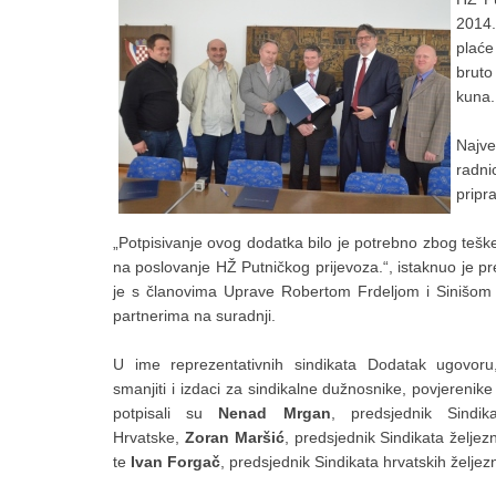
2014.
plaće
bruto
kuna.
Najve
radni
pripr
„Potpisivanje ovog dodatka bilo je potrebno zbog tešk
na poslovanje HŽ Putničkog prijevoza.“, istaknuo je p
je s članovima Uprave Robertom Frdeljom i Sinišom 
partnerima na suradnji.
U ime reprezentativnih sindikata Dodatak ugovor
smanjiti i izdaci za sindikalne dužnosnike, povjerenike
potpisali su
Nenad Mrgan
, predsjednik Sindik
Hrvatske,
Zoran Maršić
, predsjednik Sindikata željez
te
Ivan Forgač
, predsjednik Sindikata hrvatskih željez