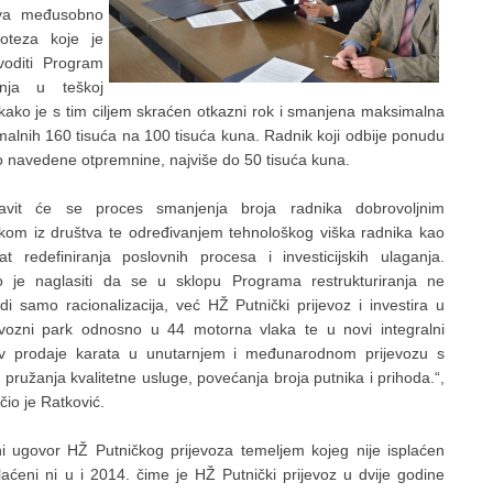
ava međusobno
poteza koje je
voditi Program
anja u teškoj
i kako je s tim ciljem skraćen otkazni rok i smanjena maksimalna
lnih 160 tisuća na 100 tisuća kuna. Radnik koji odbije ponudu
o navedene otpremnine, najviše do 50 tisuća kuna.
tavit će se proces smanjenja broja radnika dobrovoljnim
kom iz društva te određivanjem tehnološkog viška radnika kao
tat redefiniranja poslovnih procesa i investicijskih ulaganja.
 je naglasiti da se u sklopu Programa restrukturiranja ne
di samo racionalizacija, već HŽ Putnički prijevoz i investira u
vozni park odnosno u 44 motorna vlaka te u novi integralni
av prodaje karata u unutarnjem i međunarodnom prijevozu s
m pružanja kvalitetne usluge, povećanja broja putnika i prihoda.“,
čio je Ratković.
ni ugovor HŽ Putničkog prijevoza temeljem kojeg nije isplaćen
plaćeni ni u i 2014. čime je HŽ Putnički prijevoz u dvije godine