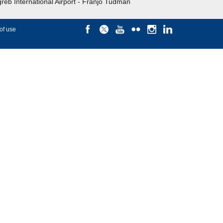
reb International Airport - Franjo Tuđman
of use