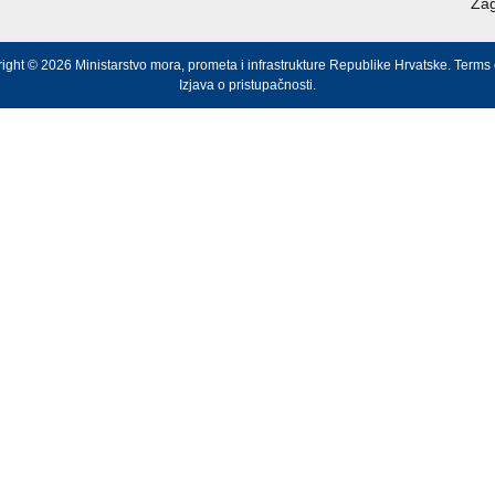
Zag
ight © 2026 Ministarstvo mora, prometa i infrastrukture Republike Hrvatske.
Terms 
Izjava o pristupačnosti
.