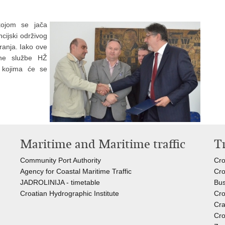
kojom se jača
ncijski održivog
iranja. Iako ove
čne službe HŽ
a kojima će se
Maritime and Maritime traffic
T
Community Port Authority
Cro
Agency for Coastal Maritime Traffic
Cro
JADROLINIJA - timetable
Bus
Croatian Hydrographic Institute
Cro
Cra
Cro