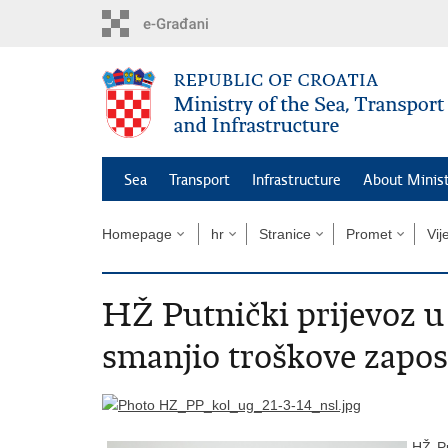
Skip
to
main
content
Sea
Transport
Infrastructure
About Minis
Homepage
hr
Stranice
Promet
Vij
HŽ Putnički prijevoz u
smanjio troškove zapos
HŽ Pu