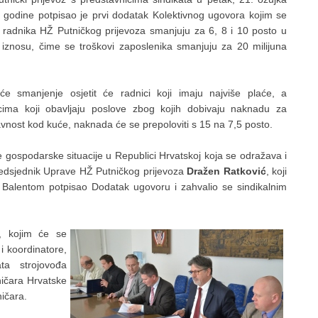
 godine potpisao je prvi dodatak Kolektivnog ugovora kojim se
 radnika HŽ Putničkog prijevoza smanjuju za 6, 8 i 10 posto u
 iznosu, čime se troškovi zaposlenika smanjuju za 20 milijuna
će smanjenje osjetit će radnici koji imaju najviše plaće, a
cima koji obavljaju poslove zbog kojih dobivaju naknadu za
avnost kod kuće, naknada će se prepoloviti s 15 na 7,5 posto.
e gospodarske situacije u Republici Hrvatskoj koja se odražava i
redsjednik Uprave HŽ Putničkog prijevoza
Dražen Ratković
, koji
Balentom potpisao Dodatak ugovoru i zahvalio se sindikalnim
u, kojim će se
 i koordinatore,
ata strojovođa
ničara Hrvatske
ničara.