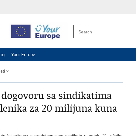
try
Your Europe
esti
 dogovoru sa sindikatima
lenika za 20 milijuna kuna
tnički prijevoz s predstavnicima sindikata u petak, 21. ožujka