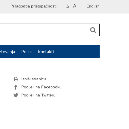
A
Prilagodba pristupačnosti
English
A
etovanja
Press
Kontakti
Ispiši stranicu
Podijeli na Facebooku
Podijeli na Twitteru