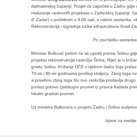
dalmatinskoj županiji. Posjet će započeti u Zadru gdj
realizacije cestovnih projekata u Zadarskoj županiji. S
8, Zadar
) s početkom u 9.00 sati, a nakon sastanka, ok
Rekonstrukcija i izgradnja lučke infrastrukture Grad Za
Po završetku sastanka 
Ministar Butković potom će se uputiti prema Solinu gdj
projektu rekonstrukcije raskrižja Širina. Riječ je o kri
gradu Solinu. Križanje DC8 s rijekom Jadro koju prelazi
70-im i 80-im godinama prošlog stoljeća. Zbog toga ovo 
a posebno zbog toga što ovo raskrižje pristavlja drugo 
prolazi gotovo cjelokupni promet iz pravca Kaštela prem
lokalni gradski promet.
Uz ministra Butkovića u posjetu Zadru i Solinu sudjelo
Izjave za medije