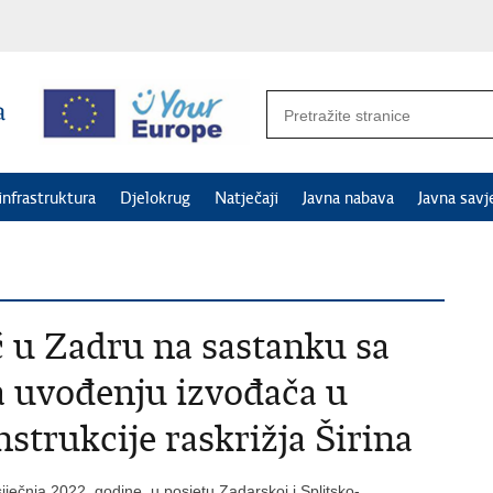
 infrastruktura
Djelokrug
Natječaji
Javna nabava
Javna savj
 u Zadru na sastanku sa
a uvođenju izvođača u
strukcije raskrižja Širina
siječnja 2022. godine, u posjetu Zadarskoj i Splitsko-