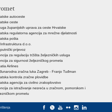
romet
atske autoceste
atske ceste
uga županijskih uprava za ceste Hrvatske
atska regulatorna agencija za mrežne djelatnosti
atska pošta
Infrastruktura d.o.o.
putnički prijevoz
ncija za regulaciju tržišta željezničkih usluga
ncija za sigurnost željezničkog prometa
atia Airlines
unarodna zračna luka Zagreb - Franjo Tuđman
atska kontrola zračne plovidbe
atska agencija za civilno zrakoplovstvo
ncija za istraživanje nesreća u zračnom, pomorskom i
jezničkom prometu
rištenja