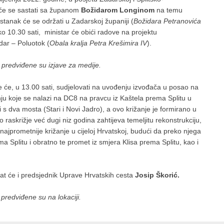
e će se sastati sa županom
Božidarom Longinom
na temu
astanak će se održati u Zadarskoj županiji (
Božidara Petranovića
o 10.30 sati, ministar će obići radove na projektu
dar – Poluotok (
Obala kralja Petra Krešimira IV
).
predviđene su izjave za medije.
e će, u 13.00 sati, sudjelovati na uvođenju izvođača u posao na
žanju koje se nalazi na DC8 na pravcu iz Kaštela prema Splitu u
 s dva mosta (Stari i Novi Jadro), a ovo križanje je formirano u
raskrižje već dugi niz godina zahtijeva temeljitu rekonstrukciju,
najprometnije križanje u cijeloj Hrvatskoj, budući da preko njega
a Splitu i obratno te promet iz smjera Klisa prema Splitu, kao i
vat će i predsjednik Uprave Hrvatskih cesta
Josip Škorić.
 predviđene su na lokaciji.