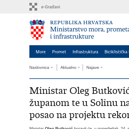
Preskoči
na
glavni
sadržaj
More
Promet
Infrastruktura
Biciklistička
Naslovnica
Aktualno
Najave
Ministar Oleg Butković
županom te u Solinu n
posao na projektu rekon
Ministar
Oleg Butković
boravit će, u ponedjeljak, 24. 