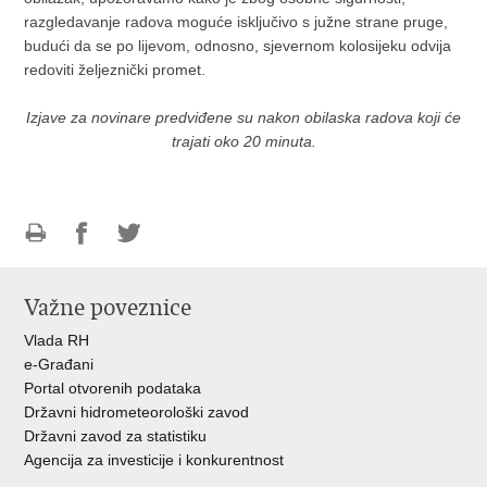
razgledavanje radova moguće isključivo s južne strane pruge,
budući da se po lijevom, odnosno, sjevernom kolosijeku odvija
redoviti željeznički promet.
Izjave za novinare predviđene su nakon obilaska radova koji će
trajati oko 20 minuta.
Ispiši
Podijeli
Podijeli
stranicu
na
na
Važne poveznice
Facebooku
Twitteru
Vlada RH
e-Građani
Portal otvorenih podataka
Državni hidrometeorološki zavod
Državni zavod za statistiku
Agencija za investicije i konkurentnost