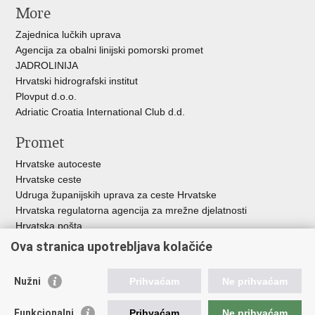
More
Zajednica lučkih uprava
Agencija za obalni linijski pomorski promet
JADROLINIJA
Hrvatski hidrografski institut
Plovput d.o.o.
Adriatic Croatia International Club d.d.
Promet
Hrvatske autoceste
Hrvatske ceste
Udruga županijskih uprava za ceste Hrvatske
Hrvatska regulatorna agencija za mrežne djelatnosti
Hrvatska pošta
HŽ Infrastruktura d.o.o.
Ova stranica upotrebljava kolačiće
HŽ putnički prijevoz
Agencija za regulaciju tržišta željezničkih usluga
Nužni
Prihvaćam
Ne prihvaćam
Agencija za sigurnost željezničkog prometa
Croatia Airlines
Funkcionalni
Prihvaćam
Ne prihvaćam