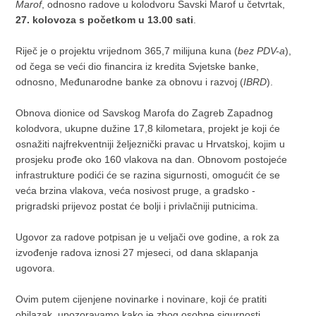
Marof
, odnosno radove u kolodvoru Savski Marof u četvrtak,
27. kolovoza s početkom u 13.00 sati
.
Riječ je o projektu vrijednom 365,7 milijuna kuna (
bez PDV-a
),
od čega se veći dio financira iz kredita Svjetske banke,
odnosno, Međunarodne banke za obnovu i razvoj (
IBRD
).
Obnova dionice od Savskog Marofa do Zagreb Zapadnog
kolodvora, ukupne dužine 17,8 kilometara, projekt je koji će
osnažiti najfrekventniji željeznički pravac u Hrvatskoj, kojim u
prosjeku prođe oko 160 vlakova na dan. Obnovom postojeće
infrastrukture podići će se razina sigurnosti, omogućit će se
veća brzina vlakova, veća nosivost pruge, a gradsko -
prigradski prijevoz postat će bolji i privlačniji putnicima.
Ugovor za radove potpisan je u veljači ove godine, a rok za
izvođenje radova iznosi 27 mjeseci, od dana sklapanja
ugovora.
Ovim putem cijenjene novinarke i novinare, koji će pratiti
obilazak, upozoravamo kako je zbog osobne sigurnosti,