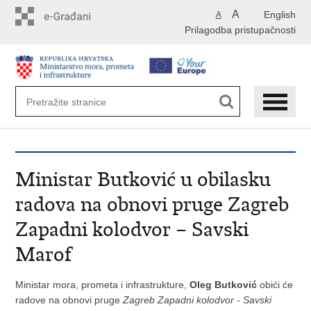
Preskoči
A
English
A
na
Prilagodba pristupačnosti
glavni
sadržaj
Ministar Butković u obilasku
radova na obnovi pruge Zagreb
Zapadni kolodvor – Savski
Marof
Ministar mora, prometa i infrastrukture,
Oleg Butković
obići će
radove na obnovi pruge
Zagreb Zapadni kolodvor - Savski