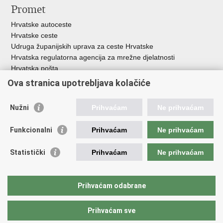
Promet
Hrvatske autoceste
Hrvatske ceste
Udruga županijskih uprava za ceste Hrvatske
Hrvatska regulatorna agencija za mrežne djelatnosti
Hrvatska pošta
HŽ Infrastruktura d.o.o.
Ova stranica upotrebljava kolačiće
HŽ putnički prijevoz
Agencija za regulaciju tržišta željezničkih usluga
Nužni
Prihvaćam
Ne prihvaćam
Agencija za sigurnost željezničkog prometa
Croatia Airlines
Funkcionalni
Prihvaćam
Ne prihvaćam
Međunarodna zračna luka Zagreb - Franjo Tuđman
Hrvatska kontrola zračne plovidbe
Statistički
Prihvaćam
Ne prihvaćam
Hrvatska agencija za civilno zrakoplovstvo
Agencija za istraživanje nesreća u zračnom, pomorskom i
željezničkom prometu
Prihvaćam odabrane
Prihvaćam sve
Povratak na vrh