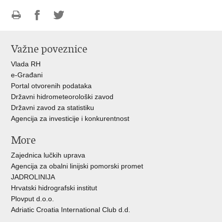
Ispiši
Podijeli
Podijeli
stranicu
na
na
Važne poveznice
Facebooku
Twitteru
Vlada RH
e-Građani
Portal otvorenih podataka
Državni hidrometeorološki zavod
Državni zavod za statistiku
Agencija za investicije i konkurentnost
More
Zajednica lučkih uprava
Agencija za obalni linijski pomorski promet
JADROLINIJA
Hrvatski hidrografski institut
Plovput d.o.o.
Adriatic Croatia International Club d.d.