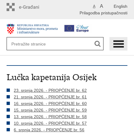
Preskoči
A
English
A
na
Prilagodba pristupačnosti
glavni
sadržaj
Lučka kapetanija Osijek
23. srpnja 2026. - PRIOPĆENJE br. 62
21. srpnja 2026. - PRIOPĆENJE br. 61
16. srpnja 2026. - PRIOPĆENJE br. 60
15. srpnja 2026. - PRIOPĆENJE br. 59
13. srpnja 2026. - PRIOPĆENJE br. 58
10. srpnja 2026. - PRIOPĆENJE br. 57
6. srpnja 2026. - PRIOPĆENJE br. 56