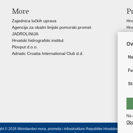
More
P
Zajednica lučkih uprava
Hrv
Agencija za obalni linijski pomorski promet
Hrv
JADROLINIJA
Udr
Hrvatski hidrografski institut
Hrv
Ov
Plovput d.o.o.
Hrv
Adriatic Croatia International Club d.d.
HŽ 
Nu
HŽ 
Age
Fu
Age
Cro
St
Međ
Hrv
Hrv
Age
žel
Na 
Oba
ht © 2026 Ministarstvo mora, prometa i infrastrukture Republike Hrvatske.
Uvjeti ko