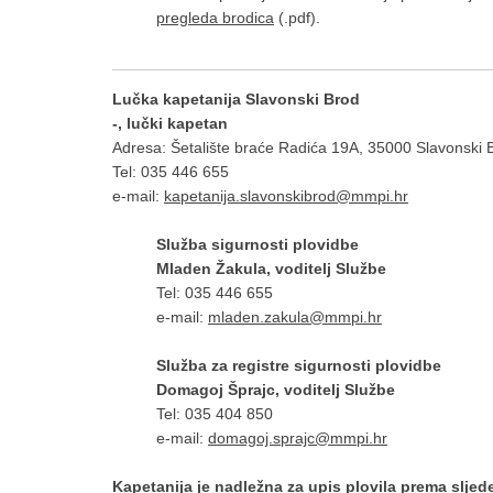
pregleda brodica
(.pdf).
Lučka kapetanija Slavonski Brod
-, lučki kapetan
Adresa: Šetalište braće Radića 19A, 35000 Slavonski 
Tel: 035 446 655
e-mail:
kapetanija.slavonskibrod@mmpi.hr
Služba sigurnosti plovidbe
Mladen Žakula, voditelj Službe
Tel: 035 446 655
e-mail:
mladen.zakula@mmpi.hr
Služba za registre sigurnosti plovidbe
Domagoj Šprajc, voditelj Službe
Tel: 035 404 850
e-mail:
domagoj.sprajc@mmpi.hr
Kapetanija je nadležna za upis plovila prema slje