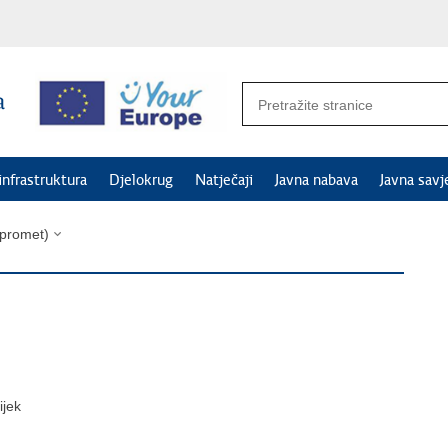
 infrastruktura
Djelokrug
Natječaji
Javna nabava
Javna savj
 promet)
ijek