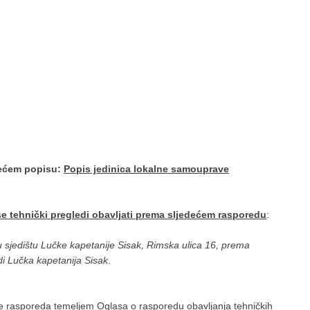
dećem popisu:
Popis jedinica lokalne samouprave
se tehnički pregledi obavljati prema sljedećem rasporedu
:
u sjedištu Lučke kapetanije Sisak, Rimska ulica 16, prema
i Lučka kapetanija Sisak
.
ne rasporeda temeljem
Oglasa o rasporedu obavljanja tehničkih