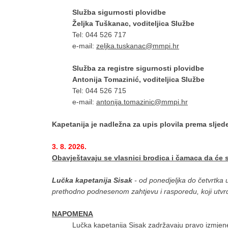
Služba sigurnosti plovidbe
Željka Tuškanac, voditeljica Službe
Tel: 044 526 717
e-mail:
zeljka.tuskanac@mmpi.hr
Služba za registre sigurnosti plovidbe
Antonija Tomazinić, voditeljica Službe
Tel: 044 526 715
e-mail:
antonija.tomazinic@mmpi.hr
Kapetanija je nadležna za upis plovila prema slje
3. 8. 2026.
Obavještavaju se vlasnici brodica i čamaca da će 
Lučka kapetanija Sisak
- od ponedjeljka do četvrtka 
prethodno podnesenom zahtjevu i rasporedu, koji utvrd
NAPOMENA
Lučka kapetanija Sisak zadržavaju pravo izmje