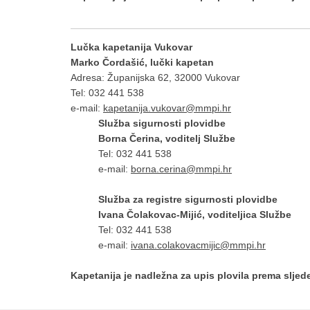
Lučka kapetanija Vukovar
Marko Čordašić, lučki kapetan
Adresa: Županijska 62, 32000 Vukovar
Tel: 032 441 538
e-mail:
kapetanija.vukovar@mmpi.hr
Služba sigurnosti plovidbe
Borna Čerina, voditelj Službe
Tel: 032 441 538
e-mail:
borna.cerina@mmpi.hr
Služba za registre sigurnosti plovidbe
Ivana Čolakovac-Mijić, voditeljica Službe
Tel: 032 441 538
e-mail:
ivana.colakovacmijic@mmpi.hr
Kapetanija je nadležna za upis plovila prema slje