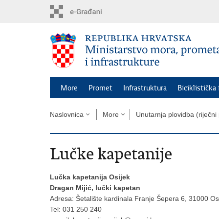
Preskoči
na
glavni
sadržaj
More
Promet
Infrastruktura
Biciklistička
Naslovnica
More
Unutarnja plovidba (riječni
Lučke kapetanije
Lučka kapetanija Osijek
Dragan Mijić, lučki kapetan
Adresa: Šetalište kardinala Franje Šepera 6, 31000 Os
Tel: 031 250 240