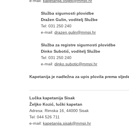
e-mail:
kapetanija.osijek@mmpi.hr
Služba sigurnosti plovidbe
Dražen Gulin, voditelj Službe
Tel: 031 250 240
e-mail:
drazen.gulin@mmpi.hr
Služba za registre sigurnosti plovidbe
Dinko Subotić, voditelj Službe
Tel: 031 250 240
e-mail:
dinko.subotic@mmpi.hr
Kapetanija je nadležna za upis plovila prema slje
Lučka kapetanija Sisak
Željko Kozić, lučki kapetan
Adresa: Rimska 16, 44000 Sisak
Tel: 044 526 711
e-mail:
kapetanija.sisak@mmpi.hr