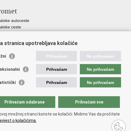
romet
atske autoceste
atske ceste
uga županijskih uprava za ceste Hrvatske
atska regulatorna agencija za mrežne djelatnosti
a stranica upotrebljava kolačiće
atska pošta
Infrastruktura d.o.o.
žni
Prihvaćam
Ne prihvaćam
putnički prijevoz
ncija za regulaciju tržišta željezničkih usluga
nkcionalni
Prihvaćam
Ne prihvaćam
ncija za sigurnost željezničkog prometa
atia Airlines
atistički
Prihvaćam
Ne prihvaćam
unarodna zračna luka Zagreb - Franjo Tuđman
atska kontrola zračne plovidbe
atska agencija za civilno zrakoplovstvo
Prihvaćam odabrane
Prihvaćam sve
ncija za istraživanje nesreća u zračnom, pomorskom i
jezničkom prometu
ovoj mrežnoj stranci koriste se kolačići. Molimo Vas da pročitate
vijest o kolačićima.
rištenja