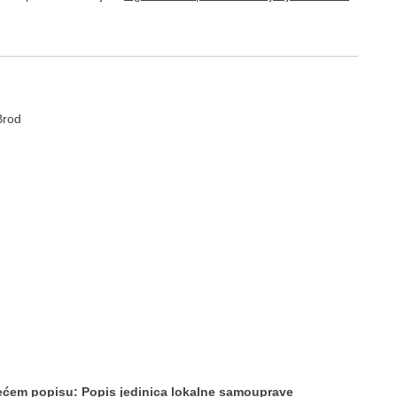
Brod
dećem popisu:
Popis jedinica lokalne samouprave