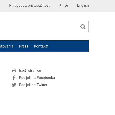
A
Prilagodba pristupačnosti
English
A
etovanja
Press
Kontakti
Ispiši stranicu
Podijeli na Facebooku
Podijeli na Twitteru