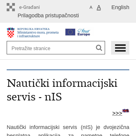
Preskoči
A
English
A
na
Prilagodba pristupačnosti
glavni
sadržaj
Nautički informacijski
servis - nIS
>>>
Nautički informacijski servis (nIS) je dvojezična
besplatna aplikacija za pametne telefone