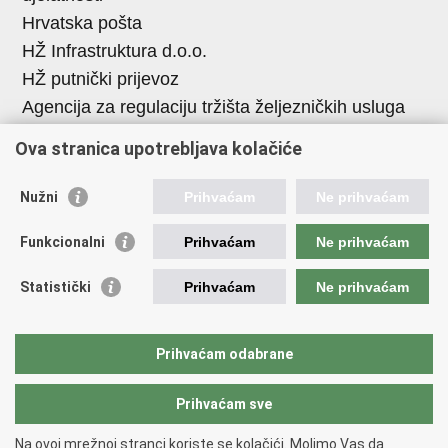
Hrvatska pošta
HŽ Infrastruktura d.o.o.
HŽ putnički prijevoz
Agencija za regulaciju tržišta željezničkih usluga
Agencija za sigurnost željezničkog prometa
Ova stranica upotrebljava kolačiće
Croatia Airlines
Međunarodna zračna luka Zagreb - Franjo
Nužni
Prihvaćam
Ne prihvaćam
Tuđman
Funkcionalni
Prihvaćam
Ne prihvaćam
Hrvatska kontrola zračne plovidbe
Hrvatska agencija za civilno zrakoplovstvo
Statistički
Prihvaćam
Ne prihvaćam
Agencija za istraživanje nesreća u zračnom,
pomorskom i željezničkom prometu
Prihvaćam odabrane
Prihvaćam sve
Povratak na vrh
Copyright © 2026 Ministarstvo mora, prometa i infrastrukture
Na ovoj mrežnoj stranci koriste se kolačići. Molimo Vas da