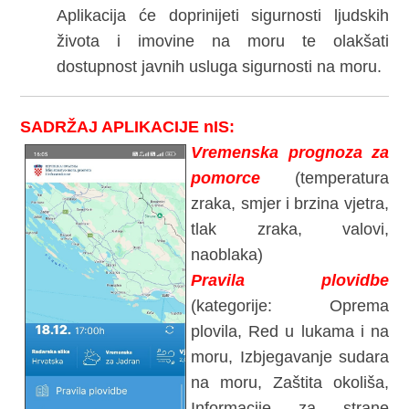
Aplikacija će doprinijeti sigurnosti ljudskih
života i imovine na moru te olakšati
dostupnost javnih usluga sigurnosti na moru.
SADRŽAJ APLIKACIJE nIS:
Vremenska prognoza za
pomorce
(temperatura
zraka, smjer i brzina vjetra,
tlak zraka, valovi,
naoblaka)
Pravila plovidbe
(kategorije: Oprema
plovila, Red u lukama i na
moru, Izbjegavanje sudara
na moru, Zaštita okoliša,
Informacije za strane