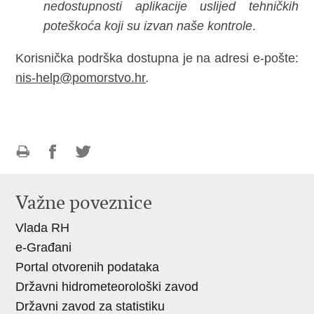
nedostupnosti aplikacije uslijed tehničkih
poteškoća koji su izvan naše kontrole
.
Korisnička podrška dostupna je na adresi e-pošte:
nis-help@pomorstvo.hr
.
Ispiši
Podijeli
Podijeli
stranicu
na
na
Važne poveznice
Facebooku
Twitteru
Vlada RH
e-Građani
Portal otvorenih podataka
Državni hidrometeorološki zavod
Državni zavod za statistiku