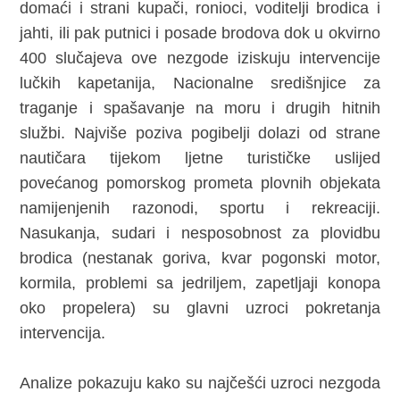
domaći i strani kupači, ronioci, voditelji brodica i
jahti, ili pak putnici i posade brodova dok u okvirno
400 slučajeva ove nezgode iziskuju intervencije
lučkih kapetanija, Nacionalne središnjice za
traganje i spašavanje na moru i drugih hitnih
službi. Najviše poziva pogibelji dolazi od strane
nautičara tijekom ljetne turističke uslijed
povećanog pomorskog prometa plovnih objekata
namijenjenih razonodi, sportu i rekreaciji.
Nasukanja, sudari i nesposobnost za plovidbu
brodica (nestanak goriva, kvar pogonski motor,
kormila, problemi sa jedriljem, zapetljaji konopa
oko propelera) su glavni uzroci pokretanja
intervencija.
Analize pokazuju kako su najčešći uzroci nezgoda