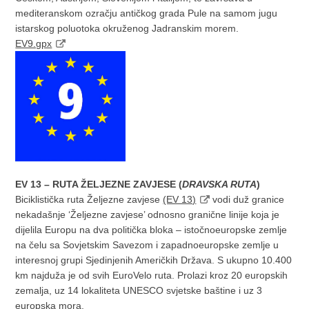
mediteranskom ozračju antičkog grada Pule na samom jugu
istarskog poluotoka okruženog Jadranskim morem.
EV9.gpx
EV 13 – RUTA ŽELJEZNE ZAVJESE (
DRAVSKA RUTA
)
Biciklistička ruta Željezne zavjese
(EV 13)
vodi duž granice
nekadašnje ‘Željezne zavjese’ odnosno granične linije koja je
dijelila Europu na dva politička bloka – istočnoeuropske zemlje
na čelu sa Sovjetskim Savezom i zapadnoeuropske zemlje u
interesnoj grupi Sjedinjenih Američkih Država. S ukupno 10.400
km najduža je od svih EuroVelo ruta. Prolazi kroz 20 europskih
zemalja, uz 14 lokaliteta UNESCO svjetske baštine i uz 3
europska mora.