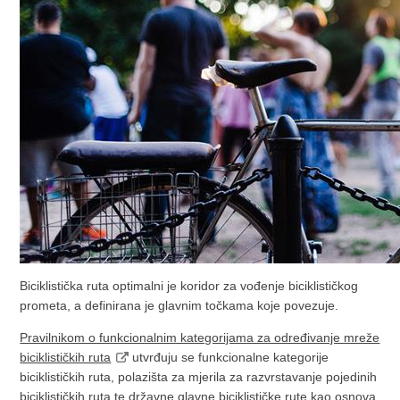
Biciklistička ruta optimalni je koridor za vođenje biciklističkog
prometa, a definirana je glavnim točkama koje povezuje.
Pravilnikom o funkcionalnim kategorijama za određivanje mreže
biciklističkih ruta
utvrđuju se funkcionalne kategorije
biciklističkih ruta, polazišta za mjerila za razvrstavanje pojedinih
biciklističkih ruta te državne glavne biciklističke rute kao osnova