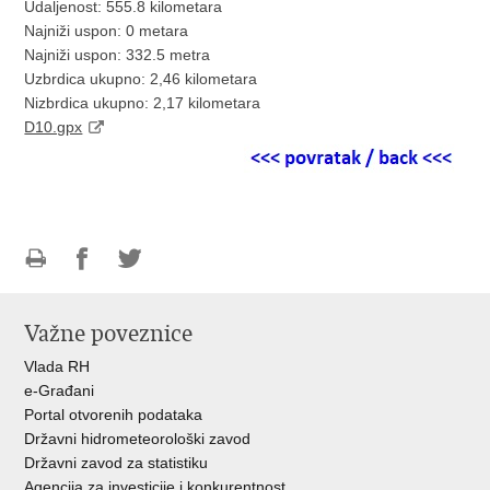
Udaljenost: 555.8 kilometara
Najniži uspon: 0 metara
Najniži uspon: 332.5 metra
Uzbrdica ukupno: 2,46 kilometara
Nizbrdica ukupno: 2,17 kilometara
D10.gpx
Ispiši
Podijeli
Podijeli
stranicu
na
na
Važne poveznice
Facebooku
Twitteru
Vlada RH
e-Građani
Portal otvorenih podataka
Državni hidrometeorološki zavod
Državni zavod za statistiku
Agencija za investicije i konkurentnost