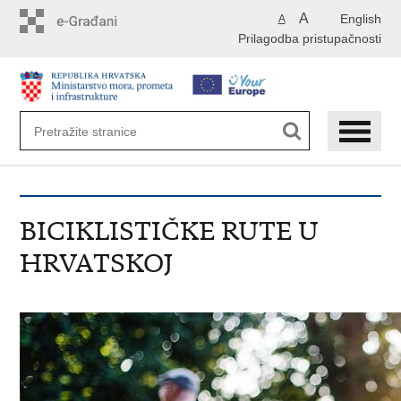
Preskoči
A
English
A
na
Prilagodba pristupačnosti
glavni
sadržaj
BICIKLISTIČKE RUTE U
HRVATSKOJ