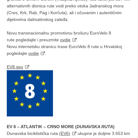
alternativnih dionica rute vodi preko otoka Jadranskog mora
(Cres, Krk, Rab, Pag i Korčula), ali i očuvanim i autentičnim
dijelovima dalmatinskog zaleđa.
Novu transnacionalnu promotivnu brošuru EuroVelo 8
rute pogledajte i preuzmite
ovdje
.
Novu internetsku stranicu trase EuroVelo 8 rute u Hrvatskoj
pogledajte
ovdje
.
EV8.gpx
EV 6 – ATLANTIK – CRNO MORE (
DUNAVSKA RUTA
)
Dunavska biciklistička ruta
(EV6)
ukupne je duljine 3.653 km