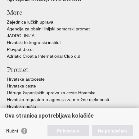
More
Zajednica lučkih uprava
Agencija za obalni linijski pomorski promet
JADROLINIJA
Hrvatski hidrografski institut
Plovput d.o.o.
Adriatic Croatia International Club d.d.
Promet
Hrvatske autoceste
Hrvatske ceste
Udruga županijskih uprava za ceste Hrvatske
Hrvatska regulatorna agencija za mrežne djelatnosti
Hrvatska pošta
HŽ Infrastruktura d.o.o.
Ova stranica upotrebljava kolačiće
HŽ putnički prijevoz
Agencija za regulaciju tržišta željezničkih usluga
Nužni
Prihvaćam
Ne prihvaćam
Agencija za sigurnost željezničkog prometa