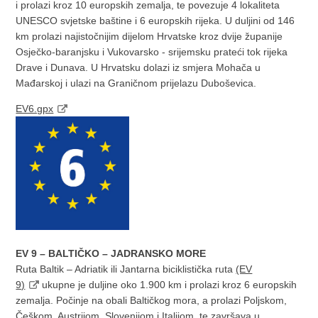
i prolazi kroz 10 europskih zemalja, te povezuje 4 lokaliteta
UNESCO svjetske baštine i 6 europskih rijeka. U duljini od 146
km prolazi najistočnijim dijelom Hrvatske kroz dvije županije
Osječko-baranjsku i Vukovarsko - srijemsku prateći tok rijeka
Drave i Dunava. U Hrvatsku dolazi iz smjera Mohača u
Mađarskoj i ulazi na Graničnom prijelazu Duboševica.
EV6.gpx
EV 9 – BALTIČKO – JADRANSKO MORE
Ruta Baltik – Adriatik ili Jantarna biciklistička ruta
(EV
9)
ukupne je duljine oko 1.900 km i prolazi kroz 6 europskih
zemalja. Počinje na obali Baltičkog mora, a prolazi Poljskom,
Češkom, Austrijom, Slovenijom i Italijom, te završava u