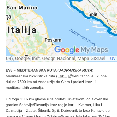
EV8 – MEDITERANSKA RUTA (
JADRANSKA RUTA
)
Mediteranska biciklistička ruta
(EV8)
trenutačno je ukupne
duljine 7500 km od Andaluzije do Cipra i prolazi kroz 11
mediteranskih zemalja.
Od toga 1116 km glavne rute prolazi Hrvatskom, od slovenske
granice Sečovlje/Plovanija kroz regije Istru i Kvarner, Liku i
Dalmaciju – Zadar, Šibenik, Split, Dubrovnik te kroz Konavle do
granice s Crnom Gorom (Vitaljina/Njivice). Isto tako, još 357 km