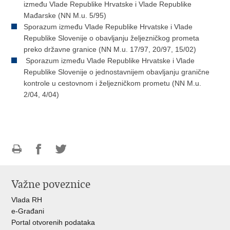
između Vlade Republike Hrvatske i Vlade Republike
Mađarske (NN M.u. 5/95)
Sporazum između Vlade Republike Hrvatske i Vlade
Republike Slovenije o obavljanju željezničkog prometa
preko državne granice (NN M.u. 17/97, 20/97, 15/02)
Sporazum između Vlade Republike Hrvatske i Vlade
Republike Slovenije o jednostavnijem obavljanju granične
kontrole u cestovnom i željezničkom prometu (NN M.u.
2/04, 4/04)
Ispiši
Podijeli
Podijeli
stranicu
na
na
Važne poveznice
Facebooku
Twitteru
Vlada RH
e-Građani
Portal otvorenih podataka