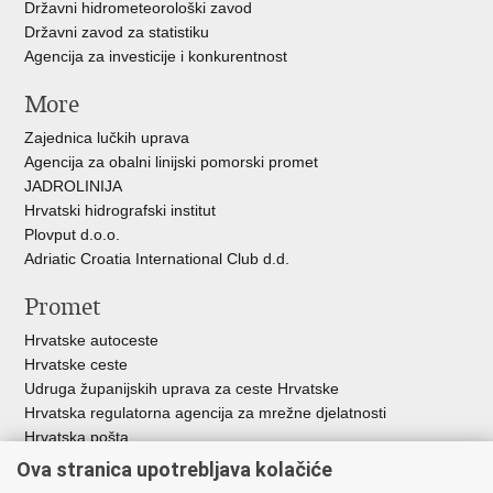
Državni hidrometeorološki zavod
Državni zavod za statistiku
Agencija za investicije i konkurentnost
More
Zajednica lučkih uprava
Agencija za obalni linijski pomorski promet
JADROLINIJA
Hrvatski hidrografski institut
Plovput d.o.o.
Adriatic Croatia International Club d.d.
Promet
Hrvatske autoceste
Hrvatske ceste
Udruga županijskih uprava za ceste Hrvatske
Hrvatska regulatorna agencija za mrežne djelatnosti
Hrvatska pošta
HŽ Infrastruktura d.o.o.
Ova stranica upotrebljava kolačiće
HŽ putnički prijevoz