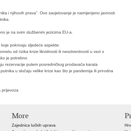
utnika i njihovih prava". Ovo savjetovanje je namijenjeno javnosti
tnika.
pno je na svim službenim jezicima EU-a.
e koje pokrivaju sljedeće aspekte:
etu od rizika krize likvidnosti ili nesolventnosti u vezi s
ako je potrebno
ju rezervacije putem posredničkog prodavača karata
utnika u slučaju velike krize kao što je pandemija ili prirodna
 prijevoza
More
P
Zajednica lučkih uprava
Hrv