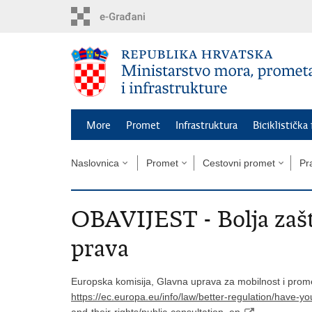
Preskoči
na
glavni
sadržaj
More
Promet
Infrastruktura
Biciklistička
Naslovnica
Promet
Cestovni promet
Pr
OBAVIJEST - Bolja zašt
prava
Europska komisija, Glavna uprava za mobilnost i promet
https://ec.europa.eu/info/law/better-regulation/have-yo