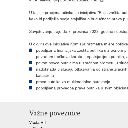
and-their-rights/public-consultation_en
U fazi je procjena učinka za inicijativu "Bolja zaštita p
kako bi podijelila svoja stajališta o budućnosti prava pu
Savjetovanje traje do 7. prosinca 2022. godine i dostu
U okviru ove inicijative Komisija razmatra mjere politik
poboljšana financijska zaštita putnika u zračnom prom
povratom troškova karata i repatrijacijom putnika, 
povrat novca putnicima u zračnom prometu u sluča
nadoknada u slučaju otkazivanja od strane zračnih p
katastrofa
prava putnika za multimodalna putovanja
poboljšana provedba prava putnika u svim oblicima
Važne poveznice
Vlada RH