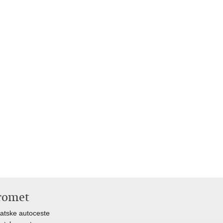
romet
atske autoceste