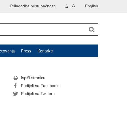
A
Prilagodba pristupačnosti
English
A
etovanja
Press
Kontakti
Ispiši stranicu
Podijeli na Facebooku
Podijeli na Twitteru