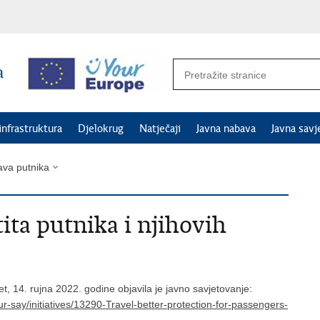
 infrastruktura
Djelokrug
Natječaji
Javna nabava
Javna savj
ava putnika
ita putnika i njihovih
, 14. rujna 2022. godine objavila je javno savjetovanje:
ur-say/initiatives/13290-Travel-better-protection-for-passengers-