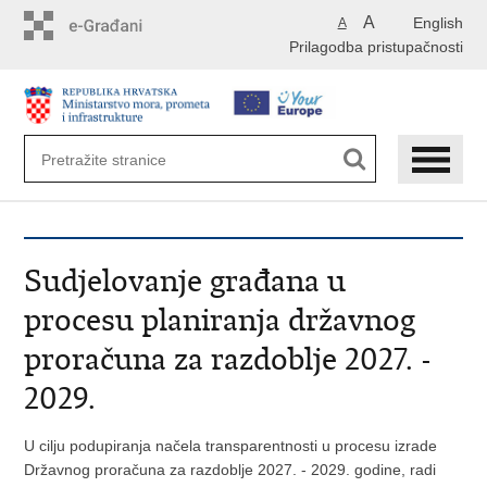
Preskoči
A
English
A
na
Prilagodba pristupačnosti
glavni
sadržaj
Sudjelovanje građana u
procesu planiranja državnog
proračuna za razdoblje 2027. -
2029.
U cilju podupiranja načela transparentnosti u procesu izrade
Državnog proračuna za razdoblje 2027. - 2029. godine, radi