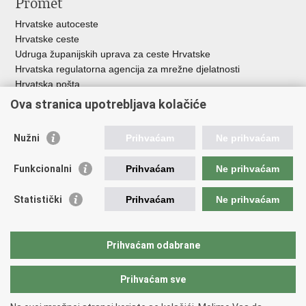
Promet
Hrvatske autoceste
Hrvatske ceste
Udruga županijskih uprava za ceste Hrvatske
Hrvatska regulatorna agencija za mrežne djelatnosti
Hrvatska pošta
HŽ Infrastruktura d.o.o.
Ova stranica upotrebljava kolačiće
HŽ putnički prijevoz
Agencija za regulaciju tržišta željezničkih usluga
Nužni
Prihvaćam
Ne prihvaćam
Agencija za sigurnost željezničkog prometa
Croatia Airlines
Funkcionalni
Prihvaćam
Ne prihvaćam
Međunarodna zračna luka Zagreb - Franjo Tuđman
Hrvatska kontrola zračne plovidbe
Statistički
Prihvaćam
Ne prihvaćam
Hrvatska agencija za civilno zrakoplovstvo
Agencija za istraživanje nesreća u zračnom, pomorskom i
željezničkom prometu
Prihvaćam odabrane
Prihvaćam sve
Povratak na vrh
Copyright © 2026 Ministarstvo mora, prometa i infrastrukture Republike