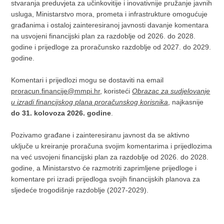
stvaranja preduvjeta za učinkovitije i inovativnije pružanje javnih
usluga, Ministarstvo mora, prometa i infrastrukture omogućuje
građanima i ostaloj zainteresiranoj javnosti davanje komentara
na usvojeni financijski plan za razdoblje od 2026. do 2028.
godine i prijedloge za proračunsko razdoblje od 2027. do 2029.
godine.
Komentari i prijedlozi mogu se dostaviti na email
proracun.financije@mmpi.hr
, koristeći
Obrazac za sudjelovanje
u izradi financijskog plana proračunskog korisnika
, najkasnije
do 31. kolovoza 2026. godine
.
Pozivamo građane i zainteresiranu javnost da se aktivno
uključe u kreiranje proračuna svojim komentarima i prijedlozima
na već usvojeni financijski plan za razdoblje od 2026. do 2028.
godine, a Ministarstvo će razmotriti zaprimljene prijedloge i
komentare pri izradi prijedloga svojih financijskih planova za
sljedeće trogodišnje razdoblje (2027-2029).