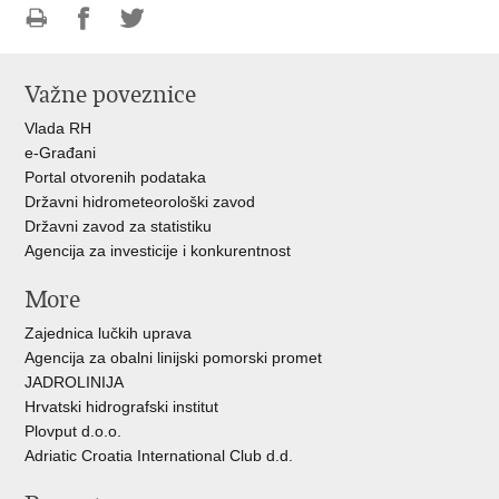
Ispiši
Podijeli
Podijeli
stranicu
na
na
Važne poveznice
Facebooku
Twitteru
Vlada RH
e-Građani
Portal otvorenih podataka
Državni hidrometeorološki zavod
Državni zavod za statistiku
Agencija za investicije i konkurentnost
More
Zajednica lučkih uprava
Agencija za obalni linijski pomorski promet
JADROLINIJA
Hrvatski hidrografski institut
Plovput d.o.o.
Adriatic Croatia International Club d.d.