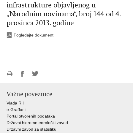
infrastrukture objavljenog u
„Narodnim novinama“, broj 144 od 4.
prosinca 2013. godine
Pogledajte dokument
Ispiši
Podijeli
Podijeli
stranicu
na
na
Važne poveznice
Facebooku
Twitteru
Vlada RH
e-Građani
Portal otvorenih podataka
Državni hidrometeorološki zavod
Državni zavod za statistiku