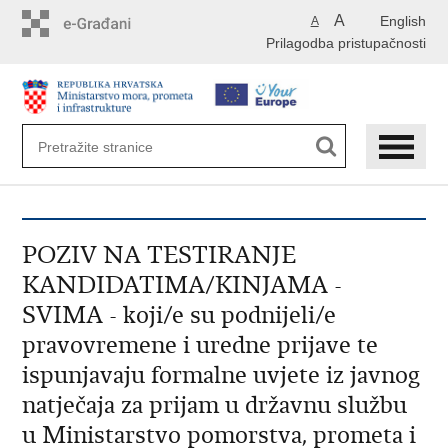
Preskoči
A
English
A
na
Prilagodba pristupačnosti
glavni
sadržaj
POZIV NA TESTIRANJE
KANDIDATIMA/KINJAMA -
SVIMA - koji/e su podnijeli/e
pravovremene i uredne prijave te
ispunjavaju formalne uvjete iz javnog
natječaja za prijam u državnu službu
u Ministarstvo pomorstva, prometa i