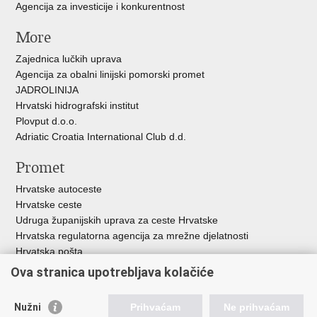
Agencija za investicije i konkurentnost
More
Zajednica lučkih uprava
Agencija za obalni linijski pomorski promet
JADROLINIJA
Hrvatski hidrografski institut
Plovput d.o.o.
Adriatic Croatia International Club d.d.
Promet
Hrvatske autoceste
Hrvatske ceste
Udruga županijskih uprava za ceste Hrvatske
Hrvatska regulatorna agencija za mrežne djelatnosti
Hrvatska pošta
HŽ Infrastruktura d.o.o.
Ova stranica upotrebljava kolačiće
HŽ putnički prijevoz
Agencija za regulaciju tržišta željezničkih usluga
Nužni
Prihvaćam
Ne prihvaćam
Agencija za sigurnost željezničkog prometa