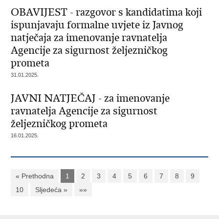
OBAVIJEST - razgovor s kandidatima koji
ispunjavaju formalne uvjete iz Javnog
natječaja za imenovanje ravnatelja
Agencije za sigurnost željezničkog
prometa
31.01.2025.
JAVNI NATJEČAJ - za imenovanje
ravnatelja Agencije za sigurnost
željezničkog prometa
16.01.2025.
« Prethodna
1
2
3
4
5
6
7
8
9
10
Sljedeća »
»»