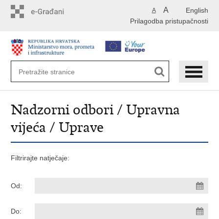
Preskoči
A
English
A
na
Prilagodba pristupačnosti
glavni
sadržaj
Nadzorni odbori / Upravna
vijeća / Uprave
Filtrirajte natječaje:
Od:
Do: