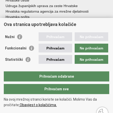
Hrvatske ceste
Udruga županijskih uprava za ceste Hrvatske
Hrvatska regulatorna agencija za mrežne djelatnosti
Hrvatska pošta
HŽ Infrastruktura d.o.o.
Ova stranica upotrebljava kolačiće
HŽ putnički prijevoz
Agencija za regulaciju tržišta željezničkih usluga
Nužni
Prihvaćam
Ne prihvaćam
Agencija za sigurnost željezničkog prometa
Croatia Airlines
Funkcionalni
Prihvaćam
Ne prihvaćam
Međunarodna zračna luka Zagreb - Franjo Tuđman
Hrvatska kontrola zračne plovidbe
Statistički
Prihvaćam
Ne prihvaćam
Hrvatska agencija za civilno zrakoplovstvo
Agencija za istraživanje nesreća u zračnom, pomorskom i
željezničkom prometu
Prihvaćam odabrane
Prihvaćam sve
Povratak na vrh
Copyright © 2026 Ministarstvo mora, prometa i infrastrukture Republike
Na ovoj mrežnoj stranci koriste se kolačići. Molimo Vas da
Hrvatske.
Uvjeti korištenja
pročitate
Obavijest o kolačićima.
Izjava o pristupačnosti
.