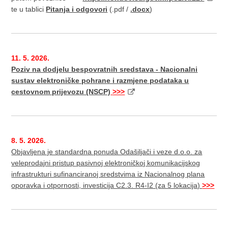
te u tablici
Pitanja i odgovori
(.pdf /
.docx
)
11. 5. 2026.
Poziv na dodjelu bespovratnih sredstava - Nacionalni
sustav elektroničke pohrane i razmjene podataka u
cestovnom prijevozu (NSCP)
>>>
8. 5. 2026.
Objavljena je standardna ponuda Odašiljači i veze d.o.o. za
veleprodajni pristup pasivnoj elektroničkoj komunikacijskog
infrastrukturi sufinanciranoj sredstvima iz Nacionalnog plana
oporavka i otpornosti, investicija C2.3. R4-I2 (za 5 lokacija)
>>>