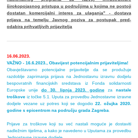
širokopojasnog pristupa u područjima u kojima ne postoji
dostatan komercijalni interes za ulaganja" - dostava
prijava na temelju Javnog poziva za postupak pred-
odabira prihvatljivih prijavitelja
16.06.2023.
VAŽNO - 16.6.2023., Obavijest potencijalnim prijaviteljima!
Obavještavamo potencijalne prijavitelje da se produžuje
razdoblje zaprimanja prijava na Jednostavnu izravnu dodjelu
bespovratnih financijskih sredstava iz Fonda solidarnosti
Europske unije
do 30. lipnja 2023. godine
za
nastale
troškove
iz točke 5.1. Uputa za provedbu Jednostavne izravne
dodjele vezane uz potres koji se dogodio
22. ožujka 2020.
godine s epicentrom na području grada Zagreba
.
Prijave za troškove koji su već nastali moguće je dostaviti
nadležnim tijelima, a kako je navedeno u Uputama za provedbu
Jednostavne izravne dodjele.