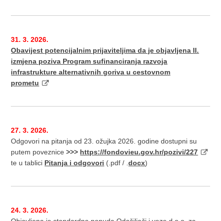
31. 3. 2026.
Obavijest potencijalnim prijaviteljima da je objavljena II.
izmjena poziva Program sufinanciranja razvoja
infrastrukture alternativnih goriva u cestovnom
prometu
27. 3. 2026.
Odgovori na pitanja od 23. ožujka 2026. godine dostupni su
putem poveznice
>>>
https://fondovieu.gov.hr/pozivi/227
te u tablici
Pitanja i odgovori
(.pdf / .
docx
)
24. 3. 2026.