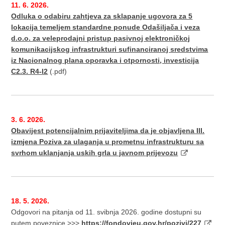
11. 6. 2026.
Odluka o odabiru zahtjeva za sklapanje ugovora za 5
lokacija temeljem standardne ponude Odašiljača i veza
d.o.o. za veleprodajni pristup pasivnoj elektroničkoj
komunikacijskog infrastrukturi sufinanciranoj sredstvima
iz Nacionalnog plana oporavka i otpornosti, investicija
C2.3. R4-I2
(.pdf)
3. 6. 2026.
Obavijest potencijalnim prijaviteljima da je objavljena III.
izmjena Poziva za ulaganja u prometnu infrastrukturu sa
svrhom uklanjanja uskih grla u javnom prijevozu
18. 5. 2026.
Odgovori na pitanja od 11. svibnja 2026. godine dostupni su
putem poveznice >>>
https://fondovieu.gov.hr/pozivi/227