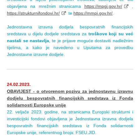
objavljena na mrežnim stranicama
https://mpgi.gov.hr/
,
https://strukturnifondovi.hr/
te
https://mmpi.gov.hr/
.
Jednostavna izravna dodjela bespovratnih financijskih
sredstava u dijelu dodjele sredstava za
troškove koji su već
nastali se nastavlja
, te je prijave moguće dostaviti nadležnim
tijelima, a kako je navedeno u Uputama za provedbu
Jednostavne izravne dodjele.
24.02.2023.
OBAVIJEST - o otvorenom pozivu za jednostavnu
izravnu
dodjelu bespovratnih financijskih sredstava iz Fonda
solidarnosti Europske unije
22. veljače 2023. godine, na stranicama Europski strukturni i
investicijski fondovi objavljena je Jednostavna izravna dodjela
bespovratnih financijskih sredstava iz Fonda solidarnosti
Europske unije, referentnog broja: FSEU.JID.