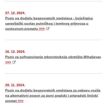
27. 12. 2024.
Poziv na dodjelu bespovratnih sredstava - Izvještajno
upravljački sustav putničkog i teretnog prijevoza u
cestovnom prometu
>>>
16. 12. 2024.
Poziv za sufinanciranje rekonstrukcije okretišta Mihaljevac
>>>
29. 11. 2024.
Poziv na dodjelu bespovratnih sredstava za nabavu vozila
na alternativni pogon za javni gradski i prigradski linijski
promet
>>>