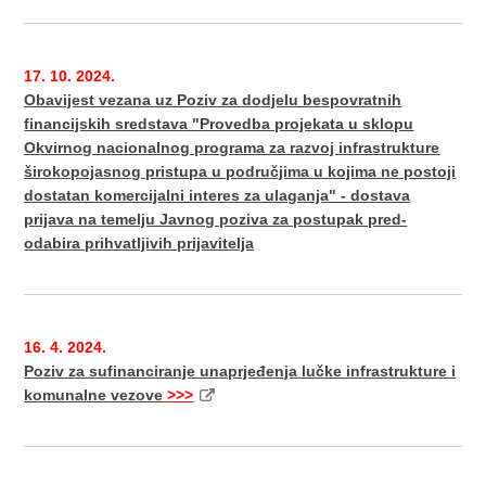
17. 10. 2024.
Obavijest vezana uz Poziv za dodjelu bespovratnih
financijskih sredstava "Provedba projekata u sklopu
Okvirnog nacionalnog programa za razvoj infrastrukture
širokopojasnog pristupa u područjima u kojima ne postoji
dostatan komercijalni interes za ulaganja" - dostava
prijava na temelju Javnog poziva za postupak pred-
odabira prihvatljivih prijavitelja
16. 4. 2024.
Poziv za sufinanciranje unaprjeđenja lučke infrastrukture i
komunalne vezove
>>>