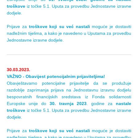
troškove
iz točke 5.1. Uputa za provedbu Jednostavne izravne
dodjele.
Prijave za
troškove koji su već nastali
moguće je dostaviti
nadležnim tijelima, a kako je navedeno u Uputama za provedbu
Jednostavne izravne dodjele.
30.03.2023.
VAŽNO - Obavijest potencijalnim prijaviteljima!
Obavještavamo potencijalne prijavitelje da se produžuje
razdoblje zaprimanja prijava na Jednostavnu izravnu dodjelu
bespovratnih financijskih sredstava iz Fonda solidarnosti
Europske unije do
30. travnja 2023
. godine za
nastale
troškove
iz točke 5.1. Uputa za provedbu Jednostavne izravne
dodjele.
Prijave za
troškove koji su već nastali
moguće je dostaviti
nadležnim tijelima, a kako je navedeno u Uputama za provedbu