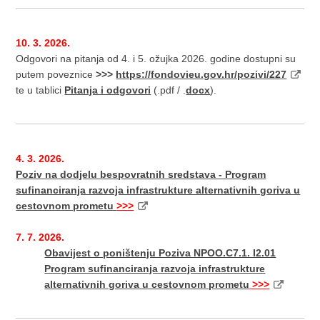
10. 3. 2026.
Odgovori na pitanja od 4. i 5. ožujka 2026. godine dostupni su
putem poveznice
>>>
https://fondovieu.gov.hr/pozivi/227
te u tablici
Pitanja i odgovori
(.pdf / .
docx
).
4. 3. 2026.
Poziv na dodjelu bespovratnih sredstava - Program
sufinanciranja razvoja infrastrukture alternativnih goriva u
cestovnom prometu
>>>
7
. 7. 2026.
Obavijest o poništenju Poziva NPOO.C7.1. I2.01
Program sufinanciranja razvoja infrastrukture
alternativnih goriva u cestovnom prometu
>>>