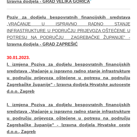
Izravna dodjela - GRAD VELIKA GORICA
“
Poziv za dodjelu bespovratnih financijskih sredstava
„VRAĆANJE U ISPRAVNO RADNO STANJE
INFRASTRUKTURE U PODRUČJU PRIJEVOZA OŠTEĆENE U
POTRESU NA PODRUČJU ZAGREBAČKE ŽUPANIJE" -
Izravna dodjela - GRAD ZAPREŠIĆ
30.01.2023.
I. izmjena Poziva za dodjelu bespovratnih financijskih
sredstava „Vraćanje u ispravno radno stanje infrastrukture
u području prijevoza oštećene u potresu na području
Zagrebačke županije“ - Izravna dodjela Hrvatske autoceste
d.o.o. Zagreb
I. izmjena Poziva za dodjelu bespovratnih financijskih
sredstava „Vraćanje u ispravno radno stanje infrastrukture
u području prijevoza oštećene u potresu na području
Zagrebačke županije“ - Izravna dodjela Hrvatske ceste
d.o.o., Zagreb