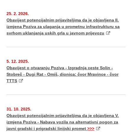
25. 2. 2026.
Obavijest potencijalnim prijaviteljima da je objavljena II.
izmjena Poziva za ulaganja u prometnu infrastrukturu sa
svrhom uklanjanja uskih grla u javnom prijevozu
5. 12. 2025.
Obavijest o otvaranju Poziva - Izgradnja ceste Solin -
Stobreč - Dugi Rat - Omiš, dionica: čvor Mravince - čvor
TTTS
31. 10. 2025.
Obavijest potencijalnim prijaviteljima da je objavljena V.
izmjena Poziva - Nabava vozila na alternativni pogon za
javni gradski i prigradski linijski promet
>>>