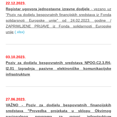
22.12.2023.
Registar ugovora jednostavne izravne dodjele
- vezano uz
"Poziv na dodjelu bespovratnih financijskih sredstava iz Fonda
solidarsnoti Europske unije" od 24.02.2023. godine /
ZAPRIMLJENE PRIJAVE iz Fonda solidarnosti Europske
unije
(.xlsx)
03.10.2023.
Poziv za dodjelu bespovratnih sredstava NPOO.C2.3.R4-
I2.01 Izgradnja pasivne elektroničke komunikacijske
infrastrukture
27.06.2023.
VAŽNO - Poziv za dodjelu bespovratnih financijskih
sredstava "Provedba projekata u sklopu Okvirnog
nacionalnog programa za razvoj infrastrukture