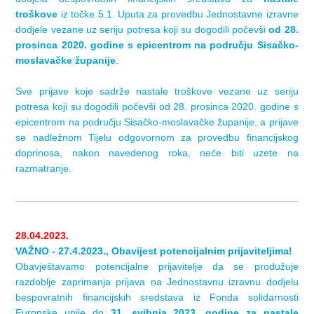
troškove
iz točke 5.1. Uputa za provedbu Jednostavne izravne
dodjele vezane uz seriju potresa koji su dogodili počevši
od 28.
prosinca 2020. godine s epicentrom na području Sisačko-
moslavačke županije
.
Sve prijave koje sadrže nastale troškove vezane uz seriju
potresa koji su dogodili počevši od 28. prosinca 2020. godine s
epicentrom na području Sisačko-moslavačke županije, a prijave
se nadležnom Tijelu odgovornom za provedbu financijskog
doprinosa, nakon navedenog roka, neće biti uzete na
razmatranje.
28.04.2023.
VAŽNO - 27.4.2023., Obavijest potencijalnim prijaviteljima!
Obavještavamo potencijalne prijavitelje da se produžuje
razdoblje zaprimanja prijava na Jednostavnu izravnu dodjelu
bespovratnih financijskih sredstava iz Fonda solidarnosti
Europske unije do
31. svibnja 2023. godine za nastale