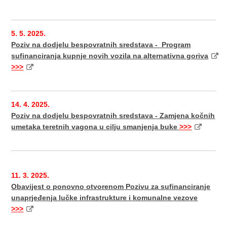
5. 5. 2025.
Poziv na dodjelu bespovratnih sredstava - Program
sufinanciranja kupnje novih vozila na alternativna goriva
>>>
14. 4. 2025.
Poziv na dodjelu bespovratnih sredstava - Zamjena kočnih
umetaka teretnih vagona u cilju smanjenja buke
>>>
11. 3. 2025.
Obavijest o ponovno otvorenom Pozivu za sufinanciranje
unaprjeđenja lučke infrastrukture i komunalne vezove
>>>