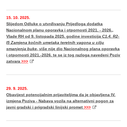
15. 10. 2025.
Slijedom Odluke o utvrđivanju Prijedloga dodatka
Nacionalnom planu oporavka i otpornosti 2021. - 2026.,
Vlade RH od 9. listopada 2025. godine investicija
C1.4. R2-
I5 Zamjena kočnih umetaka teretnih vagona u cilju
smanjenja buke
, više nije dio Nacionalnog plana oporavka
i otpornosti 2021.-2026. te se iz tog razloga navedeni Poziv
zatvara
>>>
29. 9. 2025.
Obavijest potencijalnim prijaviteljima da je objavljena IV.
izmjena Poziva - Nabava vozila na alternativni pogon za
javni gradski i prigradski linijski promet
>>>