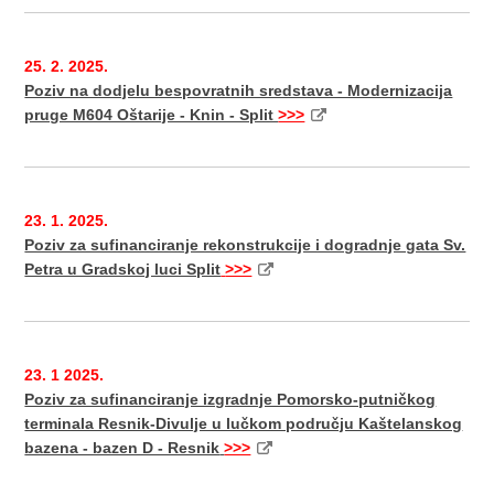
25. 2. 2025.
Poziv na dodjelu bespovratnih sredstava - Modernizacija
pruge M604 Oštarije - Knin - Split
>>>
23. 1. 2025.
Poziv za sufinanciranje rekonstrukcije i dogradnje gata Sv.
Petra u Gradskoj luci Split
>>>
23. 1 2025.
Poziv za sufinanciranje izgradnje Pomorsko-putničkog
terminala Resnik-Divulje u lučkom području Kaštelanskog
bazena - bazen D - Resnik
>>>