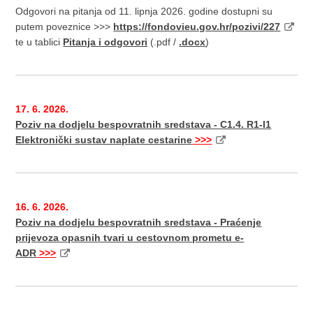
Odgovori na pitanja od 11. lipnja 2026. godine dostupni su
putem poveznice >>>
https://fondovieu.gov.hr/pozivi/227
te u tablici
Pitanja i odgovori
(.pdf /
.docx
)
17. 6. 2026.
Poziv na dodjelu bespovratnih sredstava - C1.4. R1-I1
Elektronički sustav naplate cestarine
>>>
16. 6. 2026.
Poziv na dodjelu bespovratnih sredstava - Praćenje
prijevoza opasnih tvari u cestovnom prometu e-
ADR
>>>