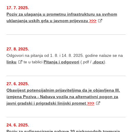
17. 7. 2025.
Poziv za ulaganja u prometnu infrastrukturu sa svrhom
uklanjanja uskih grla u javnom prijevozu
>>>
27. 8. 2025.
Odgovori na pitanja od 1. 8. i 14. 8. 2025. godine nalaze se na
linku
te u tablici
Pitanja i odgovori
(.pdf /
.docx
).
27. 6. 2025.
Obavijest potencijalnim prijaviteljima da je objavljena III.
izmjena Poziva - Nabava vozila na alternativni pogon za
javni gradski i prigradski linijski promet
>>>
24. 6. 2025.
Poziv za sufinanciranje nabave 20 niskopodnih tramvaja