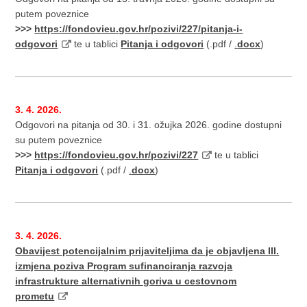
putem poveznice
>>>
https://fondovieu.gov.hr/pozivi/227/pitanja-i-
odgovori
te u tablici
Pitanja i odgovori
(.pdf /
.
docx
)
3. 4. 2026.
Odgovori na pitanja od 30. i 31. ožujka 2026. godine dostupni
su putem poveznice
>>>
https://fondovieu.gov.hr/pozivi/227
te u tablici
Pitanja i odgovori
(.pdf /
.
docx
)
3. 4. 2026.
Obavijest potencijalnim prijaviteljima da je objavljena III.
izmjena poziva Program sufinanciranja razvoja
infrastrukture alternativnih goriva u cestovnom
prometu