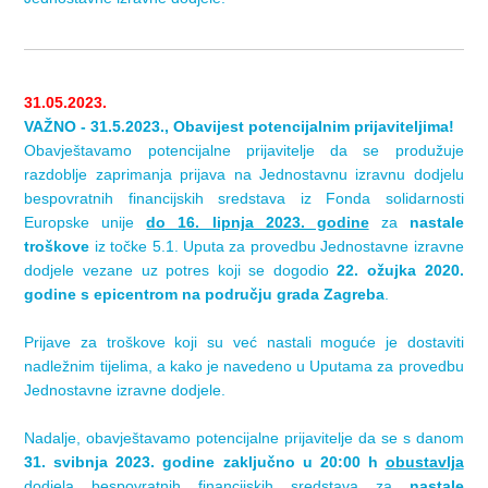
31.05.2023.
VAŽNO - 31.5.2023., Obavijest potencijalnim prijaviteljima!
Obavještavamo potencijalne prijavitelje da se produžuje
razdoblje zaprimanja prijava na Jednostavnu izravnu dodjelu
bespovratnih financijskih sredstava iz Fonda solidarnosti
Europske unije
do 16. lipnja 2023. godine
za
nastale
troškove
iz točke 5.1. Uputa za provedbu Jednostavne izravne
dodjele vezane uz potres koji se dogodio
22. ožujka 2020.
godine s epicentrom na području grada Zagreba
.
Prijave za troškove koji su već nastali moguće je dostaviti
nadležnim tijelima, a kako je navedeno u Uputama za provedbu
Jednostavne izravne dodjele.
Nadalje, obavještavamo potencijalne prijavitelje da se s danom
31. svibnja 2023. godine zaključno u 20:00 h
obustavlja
dodjela bespovratnih financijskih sredstava za
nastale