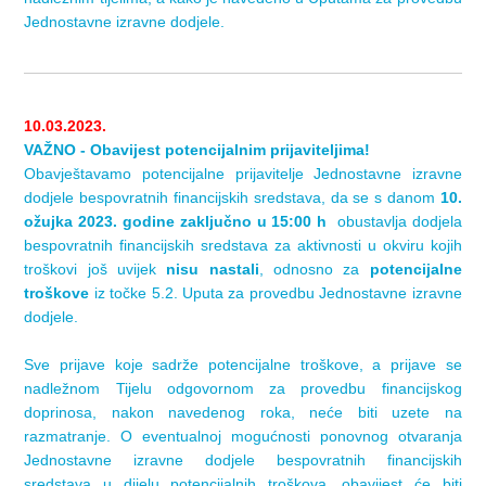
Jednostavne izravne dodjele.
10.03.2023.
VAŽNO - Obavijest potencijalnim prijaviteljima!
Obavještavamo potencijalne prijavitelje Jednostavne izravne
dodjele bespovratnih financijskih sredstava, da se s danom
10.
ožujka 2023. godine zaključno u 15:00 h
obustavlja dodjela
bespovratnih financijskih sredstava za aktivnosti u okviru kojih
troškovi još uvijek
nisu nastali
, odnosno za
potencijalne
troškove
iz točke 5.2. Uputa za provedbu Jednostavne izravne
dodjele.
Sve prijave koje sadrže potencijalne troškove, a prijave se
nadležnom Tijelu odgovornom za provedbu financijskog
doprinosa, nakon navedenog roka, neće biti uzete na
razmatranje. O eventualnoj mogućnosti ponovnog otvaranja
Jednostavne izravne dodjele bespovratnih financijskih
sredstava u dijelu potencijalnih troškova, obavijest će biti