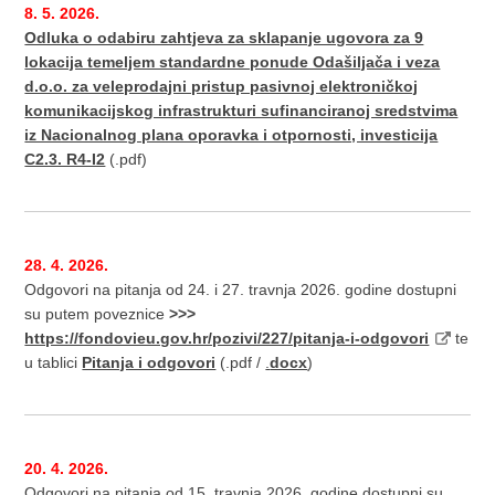
8. 5. 2026.
Odluka o odabiru zahtjeva za sklapanje ugovora za 9
lokacija temeljem standardne ponude Odašiljača i veza
d.o.o. za veleprodajni pristup pasivnoj elektroničkoj
komunikacijskog infrastrukturi sufinanciranoj sredstvima
iz Nacionalnog plana oporavka i otpornosti, investicija
C2.3. R4-I2
(.pdf)
28. 4. 2026.
Odgovori na pitanja od 24. i 27. travnja 2026. godine dostupni
su putem poveznice
>>>
https://fondovieu.gov.hr/pozivi/227/pitanja-i-odgovori
te
u tablici
Pitanja i odgovori
(.pdf /
.
docx
)
20. 4. 2026.
Odgovori na pitanja od 15. travnja 2026. godine dostupni su