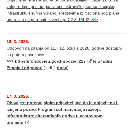
Objavljena je standardna ponuda Odašiljači i veze d.o.o. za
veleprodajni pristup pasivnoj elektroničkoj komunikacijskog
infrastrukturi sufinanciranoj sredstvima iz Nacionalnog plana
oporavka i otpornosti, investicija C2.3. R4-I2
>>>
18. 3. 2026.
Odgovori na pitanja od 11. i 12. ožujka 2026. godine dostupni
su putem poveznice
>>>
https://fondovieu.gov.hr/pozivi/227
te u tablici
Pitanja i odgovori
(.pdf / .
docx
).
17. 3. 2026.
Obavijest potencijalnim prijaviteljima da je objavljena I.
izmjena poziva Program sufinanciranja razvoja
infrastrukture alternativnih goriva u cestovnom
prometu