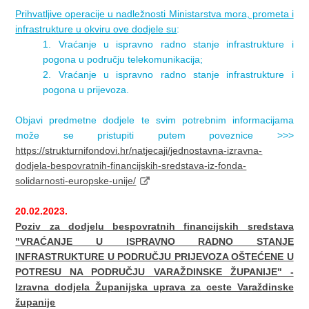
Prihvatljive operacije u nadležnosti Ministarstva mora, prometa i
infrastrukture u okviru ove dodjele su
:
1. Vraćanje u ispravno radno stanje infrastrukture i
pogona u području telekomunikacija;
2. Vraćanje u ispravno radno stanje infrastrukture i
pogona u prijevoza.
Objavi predmetne dodjele te svim potrebnim informacijama
može se pristupiti putem poveznice >>>
https://strukturnifondovi.hr/natjecaji/jednostavna-izravna-
dodjela-bespovratnih-financijskih-sredstava-iz-fonda-
solidarnosti-europske-unije/
20.02.2023.
Poziv za dodjelu bespovratnih financijskih sredstava
"VRAĆANJE U ISPRAVNO RADNO STANJE
INFRASTRUKTURE U PODRUČJU PRIJEVOZA OŠTEĆENE U
POTRESU NA PODRUČJU VARAŽDINSKE ŽUPANIJE" -
Izravna dodjela Županijska uprava za ceste Varaždinske
županije