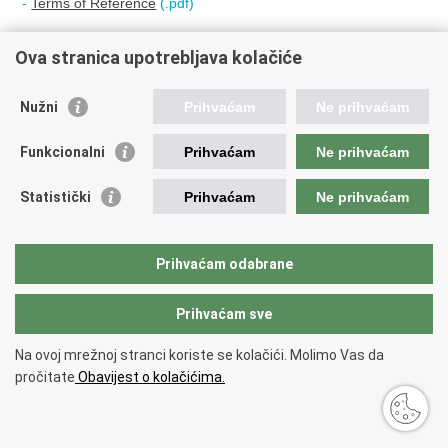
-
Terms of Reference
(.pdf)
Ova stranica upotrebljava kolačiće
18.07.2018.
Nužni
Prihvaćam
Ne prihvaćam
English
:
Funkcionalni
Prihvaćam
Ne prihvaćam
-
REQUEST FOR EXPRESSIONS OF INTEREST (Consulting
services - Firms Selection) - services on preparation of
Statistički
Prihvaćam
Ne prihvaćam
"DEVELOPMENT OF DESIGN DOCUMENTS "LEGAL
COMPLIANCE OF GUARDRAILS ON HAC-OPERATED
MOTORWAYS"
(.pdf)
Prihvaćam odabrane
ATTACHMENT:
Prihvaćam sve
-
Terms of Reference
(.pdf)
Na ovoj mrežnoj stranci koriste se kolačići. Molimo Vas da
pročitate
Obavijest o kolačićima.
29.06.2018.
English: