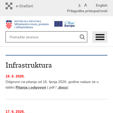
Preskoči
A
English
A
na
Prilagodba pristupačnosti
glavni
sadržaj
Infrastruktura
18. 6. 2026.
Odgovori na pitanja od 16. lipnja 2026. godine nalaze se u
tablici
Pitanja i odgovori
(.pdf /
.docx
).
17. 6. 2026.