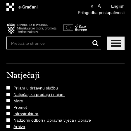
Preskoči
A
English
A
na
Prilagodba pristupačnosti
glavni
sadržaj
Natječaji
Prijam u državnu službu
Natječaji za prodaju i najam
More
Promet
Infrastruktura
Nadzorni odbori / Upravna vijeća / Uprave
Arhiva