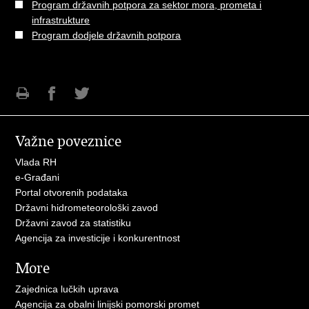
Program državnih potpora za sektor mora, prometa i
infrastrukture
Program dodjele državnih potpora
Ispiši
Podijeli
Podijeli
stranicu
na
na
Važne poveznice
Facebooku
Twitteru
Vlada RH
e-Građani
Portal otvorenih podataka
Državni hidrometeorološki zavod
Državni zavod za statistiku
Agencija za investicije i konkurentnost
More
Zajednica lučkih uprava
Agencija za obalni linijski pomorski promet