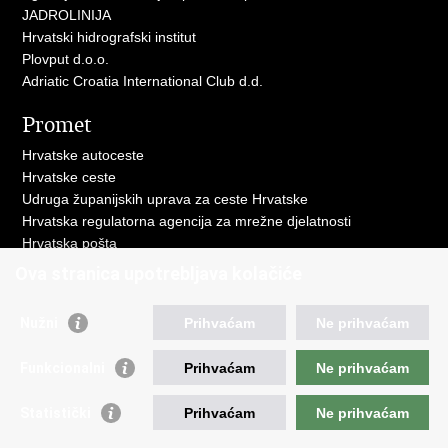
JADROLINIJA
Hrvatski hidrografski institut
Plovput d.o.o.
Adriatic Croatia International Club d.d.
Promet
Hrvatske autoceste
Hrvatske ceste
Udruga županijskih uprava za ceste Hrvatske
Hrvatska regulatorna agencija za mrežne djelatnosti
Hrvatska pošta
HŽ Infrastruktura d.o.o.
Ova stranica upotrebljava kolačiće
HŽ putnički prijevoz
Agencija za regulaciju tržišta željezničkih usluga
Nužni
Prihvaćam
Ne prihvaćam
Agencija za sigurnost željezničkog prometa
Croatia Airlines
Funkcionalni
Prihvaćam
Ne prihvaćam
Međunarodna zračna luka Zagreb - Franjo Tuđman
Hrvatska kontrola zračne plovidbe
Statistički
Prihvaćam
Ne prihvaćam
Hrvatska agencija za civilno zrakoplovstvo
Agencija za istraživanje nesreća u zračnom, pomorskom i