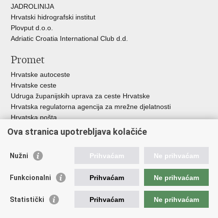
JADROLINIJA
Hrvatski hidrografski institut
Plovput d.o.o.
Adriatic Croatia International Club d.d.
Promet
Hrvatske autoceste
Hrvatske ceste
Udruga županijskih uprava za ceste Hrvatske
Hrvatska regulatorna agencija za mrežne djelatnosti
Hrvatska pošta
HŽ Infrastruktura d.o.o.
Ova stranica upotrebljava kolačiće
HŽ putnički prijevoz
Agencija za regulaciju tržišta željezničkih usluga
Nužni
Prihvaćam
Ne prihvaćam
Agencija za sigurnost željezničkog prometa
Croatia Airlines
Funkcionalni
Prihvaćam
Ne prihvaćam
Međunarodna zračna luka Zagreb - Franjo Tuđman
Hrvatska kontrola zračne plovidbe
Statistički
Prihvaćam
Ne prihvaćam
Hrvatska agencija za civilno zrakoplovstvo
Agencija za istraživanje nesreća u zračnom, pomorskom i