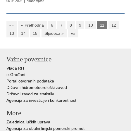
06.08.2025. | Pisane vijesti
««
« Prethodna
6
7
8
9
10
11
12
13
14
15
Sljedeća »
»»
Važne poveznice
Vlada RH
e-Građani
Portal otvorenih podataka
Državni hidrometeorološki zavod
Državni zavod za statistiku
Agencija za investicije i konkurentnost
More
Zajednica lučkih uprava
Agencija za obalni linijski pomorski promet