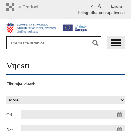
Preskoči
A
English
A
na
Prilagodba pristupačnosti
glavni
sadržaj
Vijesti
Filtrirajte vijesti:
Od:
Do: