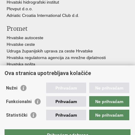
Hrvatski hidrografski institut
Plovput d.o.o.
Adriatic Croatia International Club d.d.
Promet
Hrvatske autoceste
Hrvatske ceste
Udruga županijskih uprava za ceste Hrvatske
Hrvatska regulatorna agencija za mrežne djelatnosti
Hrvatska pošta
HŽ Infrastruktura d.o.o.
Ova stranica upotrebljava kolačiće
HŽ putnički prijevoz
Agencija za regulaciju tržišta željezničkih usluga
Nužni
Prihvaćam
Ne prihvaćam
Agencija za sigurnost željezničkog prometa
Croatia Airlines
Funkcionalni
Prihvaćam
Ne prihvaćam
Međunarodna zračna luka Zagreb - Franjo Tuđman
Hrvatska kontrola zračne plovidbe
Statistički
Prihvaćam
Ne prihvaćam
Hrvatska agencija za civilno zrakoplovstvo
Agencija za istraživanje nesreća u zračnom, pomorskom i
željezničkom prometu