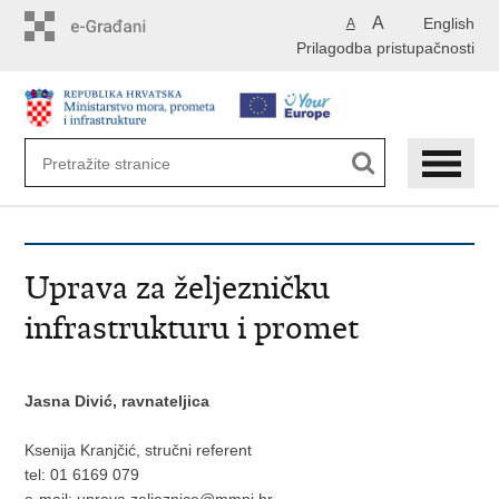
Preskoči
A
English
A
na
Prilagodba pristupačnosti
glavni
sadržaj
Uprava za željezničku
infrastrukturu i promet
Jasna Divić, ravnateljica
Ksenija Kranjčić, stručni referent
tel: 01 6169 079