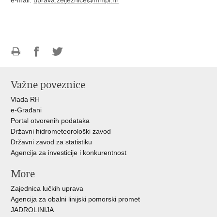
e-mail:
uprava.zeljeznice@mmpi.hr
Ispiši
Podijeli
Podijeli
stranicu
na
na
Važne poveznice
Facebooku
Twitteru
Vlada RH
e-Građani
Portal otvorenih podataka
Državni hidrometeorološki zavod
Državni zavod za statistiku
Agencija za investicije i konkurentnost
More
Zajednica lučkih uprava
Agencija za obalni linijski pomorski promet
JADROLINIJA