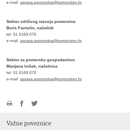
e-mail:
uprava.pomorstva@pomorstvo.hr
Sektor održivog razvoja pomorstva
Boris Fantulin, načelnik
tel: 01 6169 070
e-mail:
uprava.pomorstva@pomorstvo.hr
Sektor za pomorsko gospodarstvo
Marijana Iviček, načelnica
tel: 01 6169 070
e-mail:
uprava.pomorstva@pomorstvo.hr
Ispiši
Podijeli
Podijeli
stranicu
na
na
Važne poveznice
Facebooku
Twitteru