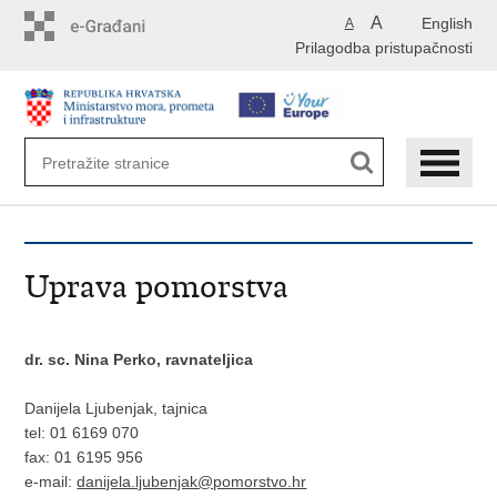
Preskoči
A
English
A
na
Prilagodba pristupačnosti
glavni
sadržaj
Uprava pomorstva
dr. sc. Nina Perko, ravnateljica
Danijela Ljubenjak, tajnica
tel: 01 6169 070
fax: 01 6195 956
e-mail:
danijela.ljubenjak@pomorstvo.hr