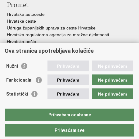
Promet
Hrvatske autoceste
Hrvatske ceste
Udruga županijskih uprava za ceste Hrvatske
Hrvatska regulatorna agencija za mrežne djelatnosti
Hrvatska pošta
HŽ Infrastruktura d.o.o.
Ova stranica upotrebljava kolačiće
HŽ putnički prijevoz
Agencija za regulaciju tržišta željezničkih usluga
Nužni
Prihvaćam
Ne prihvaćam
Agencija za sigurnost željezničkog prometa
Croatia Airlines
Funkcionalni
Prihvaćam
Ne prihvaćam
Međunarodna zračna luka Zagreb - Franjo Tuđman
Hrvatska kontrola zračne plovidbe
Statistički
Prihvaćam
Ne prihvaćam
Hrvatska agencija za civilno zrakoplovstvo
Agencija za istraživanje nesreća u zračnom, pomorskom i
željezničkom prometu
Prihvaćam odabrane
Prihvaćam sve
Povratak na vrh