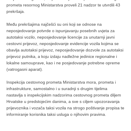
prometa resornog Ministarstva proveli 21 nadzor te utvrdili 43
prekršaja.
Među prekršajima najčešći su oni koji se odnose na
neposjedovanje potvrde o ispunjavanju posebnih uvjeta za
autotaksi vozilo, neposjedovanje licencije za unutarnji javni
cestovni prijevoz, neposjedovanje evidencije vozila kojima se
obavlja autotaksi prijevoz, neposjedovanje dozvole za autotaksi
prijevoz putnika, a koju izdaju nadležne jedinice regionalne i
lokalne samouprave, kao i ne posjedovanje potrebne opreme
(vatrogasni aparat).
Inspekcija cestovnog prometa Ministarstva mora, prometa i
infrastrukture, samostalno i u suradnji s drugim tijelima
nastavlja s inspekcijskim nadzorima cestovnog prometa diljem
Hrvatske u predstojećim danima, a sve s ciljem upozoravanja
prijevoznika i vozača taksi vozila na strogo poštivanje propisa te
informiranje korisnika taksi usluga o njihovim pravima.