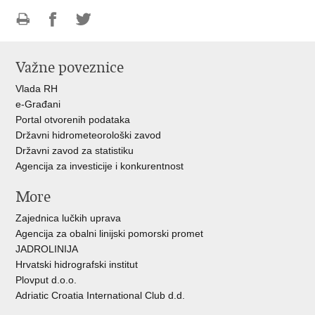
Ispiši
Podijeli
Podijeli
stranicu
na
na
Važne poveznice
Facebooku
Twitteru
Vlada RH
e-Građani
Portal otvorenih podataka
Državni hidrometeorološki zavod
Državni zavod za statistiku
Agencija za investicije i konkurentnost
More
Zajednica lučkih uprava
Agencija za obalni linijski pomorski promet
JADROLINIJA
Hrvatski hidrografski institut
Plovput d.o.o.
Adriatic Croatia International Club d.d.