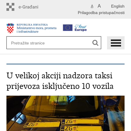
Preskoči
A
English
A
na
Prilagodba pristupačnosti
glavni
sadržaj
U velikoj akciji nadzora taksi
prijevoza isključeno 10 vozila