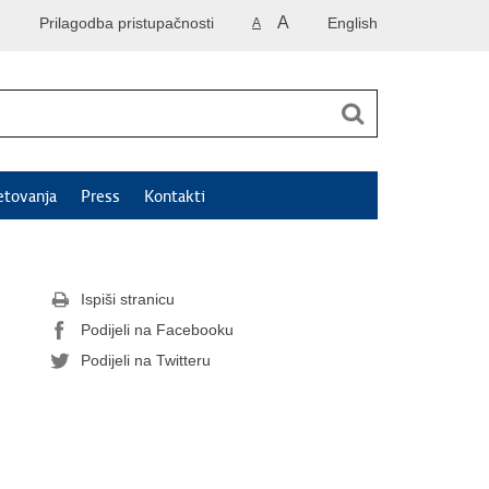
A
Prilagodba pristupačnosti
English
A
etovanja
Press
Kontakti
Ispiši stranicu
Podijeli na Facebooku
Podijeli na Twitteru