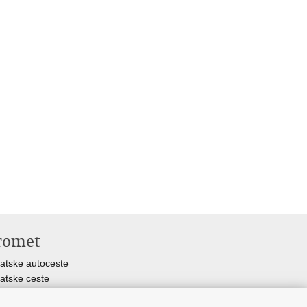
romet
atske autoceste
atske ceste
uga županijskih uprava za ceste Hrvatske