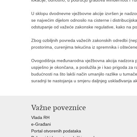
lokacije, odnosno, u području gradova Minderhout i Tu
U sklopu dvodnevne vježbovne akcije izvršen je nadzor
se najvećim dijelom odnosilo na cisterne i distribucijs
odstupanje od važeće zakonske regulative, kako na podr
Zbog ozbiljnih povreda važećih zakonskih odredbi (nep
prostorima, curenjima tekućina iz spremnika i oštećene 
Ovogodišnja međunarodna vježbovna akcija nadzora pr
uspješno je okončana, a poslužila je i kao prigoda za r
budućnosti na što lakši način umanjilo razlike u tuma
suradnji te nastojanja u smjeru daljnjeg usklađivanja 
Važne poveznice
Vlada RH
e-Građani
Portal otvorenih podataka