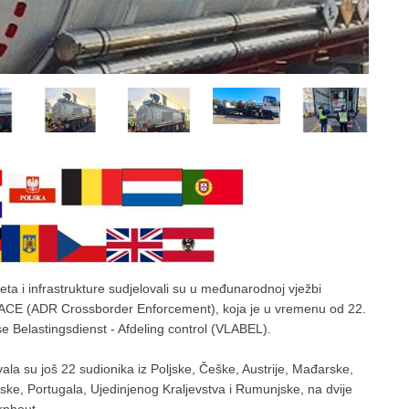
a i infrastrukture sudjelovali su u međunarodnoj vježbi
 ACE (ADR Crossborder Enforcement), koja je u vremenu od 22.
se Belastingsdienst - Afdeling control (VLABEL).
la su još 22 sudionika iz Poljske, Češke, Austrije, Mađarske,
e, Portugala, Ujedinjenog Kraljevstva i Rumunjske, na dvije