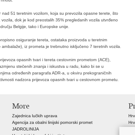
rnhout.
 nad 51 teretnim vozilom, koja su prevozila opasne terete, što
ka vozila, dok je kod preostalih 35% pregledanih vozila utvrđeno
učju Belgije, tako i Europske unije.
ropisno osiguranje tereta, ostataka proizvoda u teretnim
ambalaže), iz prometa je trebnutno isključeno 7 teretnih vozila.
ijevoza opasnih tvari i tereta cestovnim prometom (ACE),
azmjenu stečenih znanja i iskustva u radu, kako bi se u
čenjima određenih paragrafa ADR-a, u okviru prekograničnih
aktivnosti nadzora prijevoza opasnih tvari u cestovnom prometu.
More
P
Zajednica lučkih uprava
Hrv
Agencija za obalni linijski pomorski promet
Hrv
JADROLINIJA
Udr