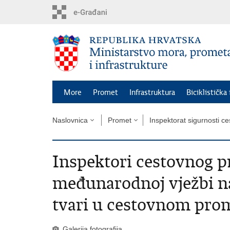
Preskoči
na
glavni
sadržaj
More
Promet
Infrastruktura
Biciklistička
Naslovnica
Promet
Inspektorat sigurnosti c
Inspektori cestovnog p
međunarodnoj vježbi n
tvari u cestovnom pro
Galerija fotografija