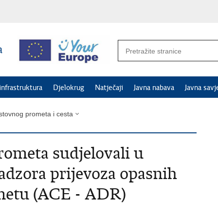
 infrastruktura
Djelokrug
Natječaji
Javna nabava
Javna savj
estovnog prometa i cesta
rometa sudjelovali u
adzora prijevoza opasnih
metu (ACE - ADR)