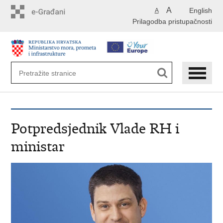
Preskoči
A
English
A
na
Prilagodba pristupačnosti
glavni
sadržaj
Potpredsjednik Vlade RH i
ministar