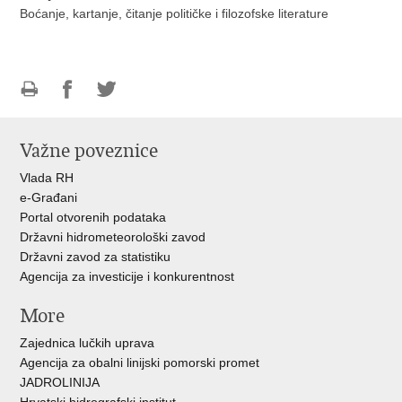
Boćanje, kartanje, čitanje političke i filozofske literature
Ispiši
Podijeli
Podijeli
stranicu
na
na
Važne poveznice
Facebooku
Twitteru
Vlada RH
e-Građani
Portal otvorenih podataka
Državni hidrometeorološki zavod
Državni zavod za statistiku
Agencija za investicije i konkurentnost
More
Zajednica lučkih uprava
Agencija za obalni linijski pomorski promet
JADROLINIJA
Hrvatski hidrografski institut