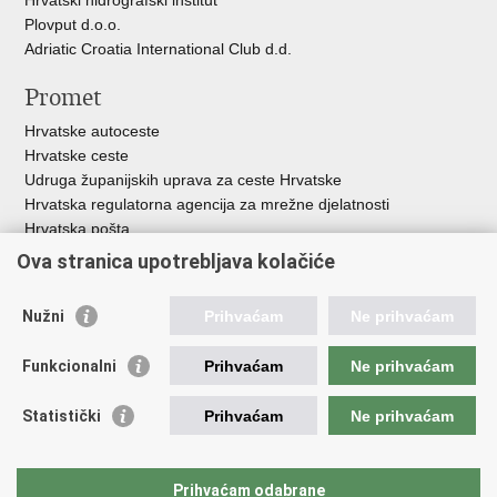
Plovput d.o.o.
Adriatic Croatia International Club d.d.
Promet
Hrvatske autoceste
Hrvatske ceste
Udruga županijskih uprava za ceste Hrvatske
Hrvatska regulatorna agencija za mrežne djelatnosti
Hrvatska pošta
HŽ Infrastruktura d.o.o.
Ova stranica upotrebljava kolačiće
HŽ putnički prijevoz
Agencija za regulaciju tržišta željezničkih usluga
Nužni
Prihvaćam
Ne prihvaćam
Agencija za sigurnost željezničkog prometa
Croatia Airlines
Funkcionalni
Prihvaćam
Ne prihvaćam
Međunarodna zračna luka Zagreb - Franjo Tuđman
Hrvatska kontrola zračne plovidbe
Statistički
Prihvaćam
Ne prihvaćam
Hrvatska agencija za civilno zrakoplovstvo
Agencija za istraživanje nesreća u zračnom, pomorskom i
željezničkom prometu
Prihvaćam odabrane